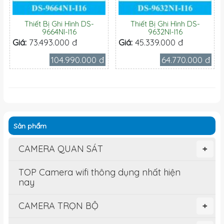
Thiết Bị Ghi Hình DS-
Thiết Bị Ghi Hình DS-
9664NI-I16
9632NI-I16
Giá:
73.493.000 đ
Giá:
45.339.000 đ
104.990.000 đ
64.770.000 đ
Sản phẩm
CAMERA QUAN SÁT
+
TOP Camera wifi thông dụng nhất hiện
nay
CAMERA TRỌN BỘ
+