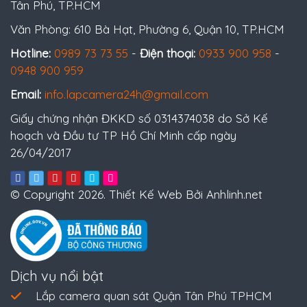
Tân Phú, TP.HCM
Văn Phòng: 610 Bà Hạt, Phường 6, Quận 10, TP.HCM
Hotline:
0989 73 73 55
-
Điện thoại:
0933 900 958
-
0948 900 959
Email:
info.lapcamera24h@gmail.com
Giấy chứng nhận ĐKKD số 0314374038 do Sở Kế
hoạch và Đầu tư TP Hồ Chí Minh cấp ngày
26/04/2017
© Copyright 2026. Thiết Kế Web Bởi Anhlinh.net
Dịch vụ nổi bật
Lắp camera quan sát Quận Tân Phú TPHCM