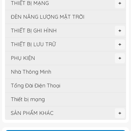
THIẾT BỊ MẠNG
+
ĐÈN NĂNG LƯỢNG MẶT TRỜI
THIẾT BỊ GHI HÌNH
+
THIẾT BỊ LƯU TRỮ
+
PHỤ KIỆN
+
Nhà Thông Minh
Tổng Đài Điện Thoại
Thiết bị mạng
SẢN PHẨM KHÁC
+