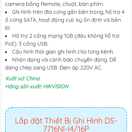
camera bằng Remote, chuột, bàn phím.
Ghi hình trên đĩa cứng gắn bên trong, hổ trợ 4
ổ cứng SATA, hoạt động cực kỳ ổn định và bền
bỉ.
Hổ trợ 2 cổng mạng 1GB (đầu không hỗ trợ
PoE). 3 cổng USB.
Cấu hình thời gian ghi hinh cho từng kênh.
Nhận dạng và cảnh báo chuyển động. Dễ
dàng chép sang USB. Điện áp 220V AC.
Xuất xứ: China
Hãng sản xuất: HIKVISION
Lắp đặt Thiết Bị Ghi Hình DS-
7716NI-I4/16P