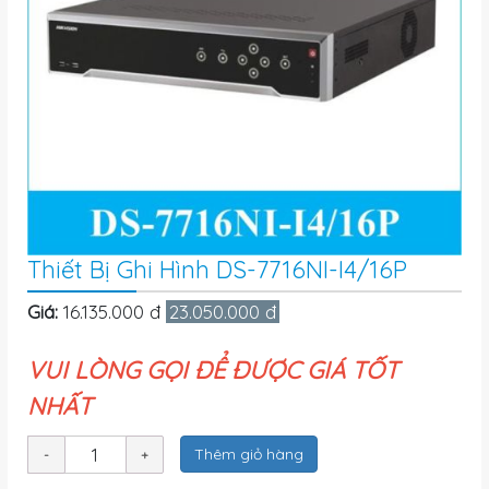
Thiết Bị Ghi Hình DS-7716NI-I4/16P
Giá:
16.135.000 đ
23.050.000 đ
VUI LÒNG GỌI ĐỂ ĐƯỢC GIÁ TỐT
NHẤT
Thêm giỏ hàng