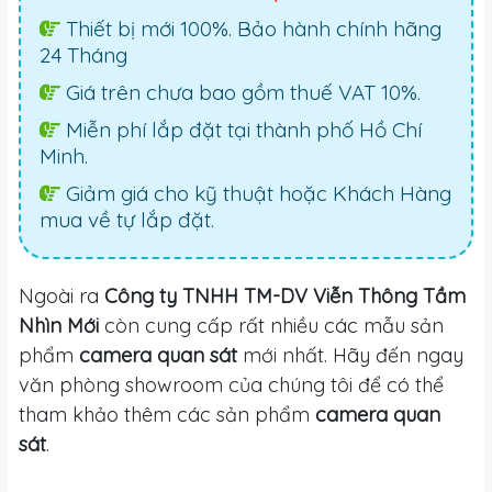
Thiết bị mới 100%. Bảo hành chính hãng
24 Tháng
Giá trên chưa bao gồm thuế VAT 10%.
Miễn phí lắp đặt tại thành phố Hồ Chí
Minh.
Giảm giá cho kỹ thuật hoặc Khách Hàng
mua về tự lắp đặt.
Ngoài ra
Công ty TNHH TM-DV Viễn Thông Tầm
Nhìn Mới
còn cung cấp rất nhiều các mẫu sản
phẩm
camera quan sát
mới nhất. Hãy đến ngay
văn phòng showroom của chúng tôi để có thể
tham khảo thêm các sản phẩm
camera quan
sát
.