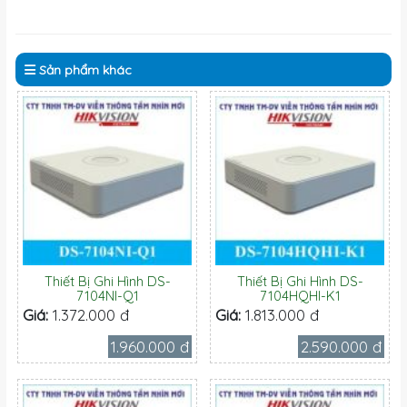
Sản phẩm
khác
Thiết Bị Ghi Hình DS-
Thiết Bị Ghi Hình DS-
7104NI-Q1
7104HQHI-K1
Giá:
1.372.000 đ
Giá:
1.813.000 đ
1.960.000 đ
2.590.000 đ