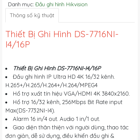
Danh mục:
Đầu ghi hình Hikvision
Thông số kỹ thuật
Thiết Bị Ghi Hình DS-7716NI-
I4/16P
Thiết Bị Ghi Hình DS-7716NI-I4/16P
Đầu ghi hình IP Ultra HD 4K 16/32 kênh.
H.265+/H.265/H.264+/H.264/MPEG4
Hổ trợ xuất tín hiệu VGA/HDMI 4K 3840x2160.
Hổ trợ 16/32 kênh, 256Mbps Bit Rate input
Max(DS-7732NI-I4).
Alarm 16 in/4 out. Audio 1 in/1 out.
Giao diện thân thiện với người dùng, thao tác
đơn giản, dễ sử dụng, điều khiển đầu ghi &