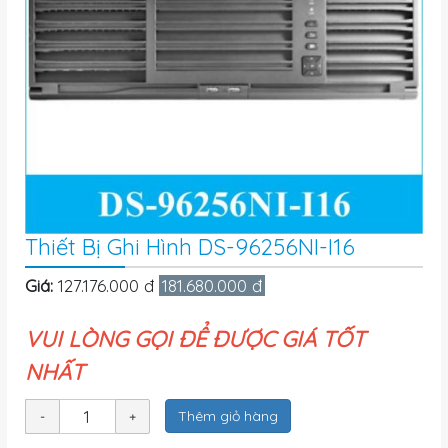
Thiết Bị Ghi Hình DS-96256NI-I16
Giá:
127.176.000 đ
181.680.000 đ
VUI LÒNG GỌI ĐỂ ĐƯỢC GIÁ TỐT
NHẤT
Thêm giỏ hàng