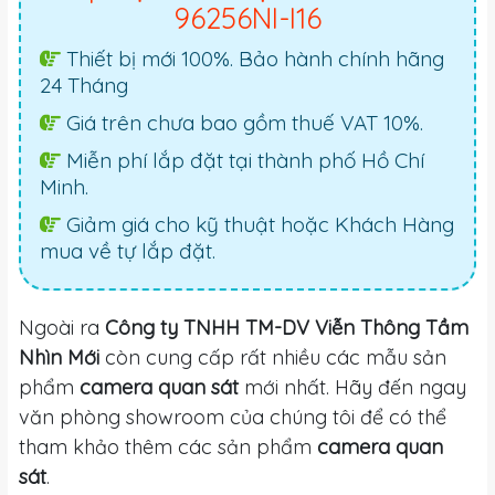
96256NI-I16
Thiết bị mới 100%. Bảo hành chính hãng
24 Tháng
Giá trên chưa bao gồm thuế VAT 10%.
Miễn phí lắp đặt tại thành phố Hồ Chí
Minh.
Giảm giá cho kỹ thuật hoặc Khách Hàng
mua về tự lắp đặt.
Ngoài ra
Công ty TNHH TM-DV Viễn Thông Tầm
Nhìn Mới
còn cung cấp rất nhiều các mẫu sản
phẩm
camera quan sát
mới nhất. Hãy đến ngay
văn phòng showroom của chúng tôi để có thể
tham khảo thêm các sản phẩm
camera quan
sát
.