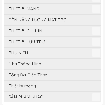
THIẾT BỊ MẠNG
+
ĐÈN NĂNG LƯỢNG MẶT TRỜI
THIẾT BỊ GHI HÌNH
+
THIẾT BỊ LƯU TRỮ
+
PHỤ KIỆN
+
Nhà Thông Minh
Tổng Đài Điện Thoại
Thiết bị mạng
SẢN PHẨM KHÁC
+