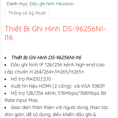
Danh mục:
Đầu ghi hình Hikvision
Thông số kỹ thuật
Thiết Bị Ghi Hình DS-96256NI-
I16
Thiết Bị Ghi Hình DS-96256NI-I16
Đầu ghi hình IP 128/256 kênh high-end cao
cấp chuẩn H.264/264+/H265/H265+.
Hổ trợ RAID0,1,5,10
Xuất tín hiệu HDMI (2 cổng) và VGA 1080P.
Hỗ trợ 128/256 kênh, 576Mbps/768Mbps Bit
Rate input Max.
Giao diện thân thiện với người dùng, thao tác
đơn giản, dễ sử dụng, điều khiển đầu ghi &