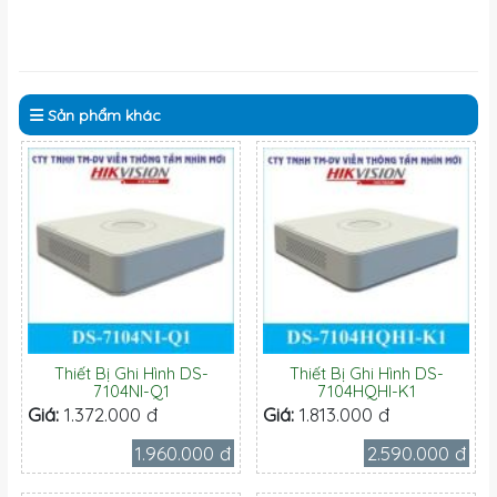
Sản phẩm
khác
Thiết Bị Ghi Hình DS-
Thiết Bị Ghi Hình DS-
7104NI-Q1
7104HQHI-K1
Giá:
1.372.000 đ
Giá:
1.813.000 đ
1.960.000 đ
2.590.000 đ