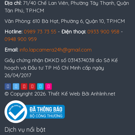
Địa chỉ:
71/40 Chế Lan Viên, Phường Tây Thạnh, Quận
Tân Phú, TP.HCM
Văn Phòng: 610 Bà Hạt, Phường 6, Quận 10, TP.HCM
Hotline:
0989 73 73 55
-
Điện thoại:
0933 900 958
-
0948 900 959
Email:
info.lapcamera24h@gmail.com
Giấy chứng nhận ĐKKD số 0314374038 do Sở Kế
hoạch và Đầu tư TP Hồ Chí Minh cấp ngày
26/04/2017
© Copyright 2026. Thiết Kế Web Bởi Anhlinh.net
Dịch vụ nổi bật