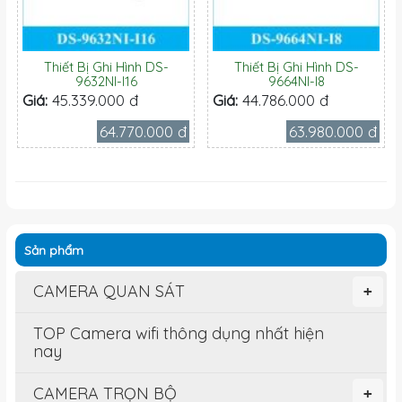
Thiết Bị Ghi Hình DS-
Thiết Bị Ghi Hình DS-
9632NI-I16
9664NI-I8
Giá:
45.339.000 đ
Giá:
44.786.000 đ
64.770.000 đ
63.980.000 đ
Sản phẩm
CAMERA QUAN SÁT
+
TOP Camera wifi thông dụng nhất hiện
nay
CAMERA TRỌN BỘ
+