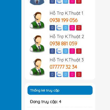
Hỗ Trợ K.Thuật 1
0938 199 056
Hỗ Trợ K.Thuật 2
0938 881 059
Hỗ Trợ K.Thuật 3
077777 32 34
Thống kê truy cập
Đang truy cập: 4