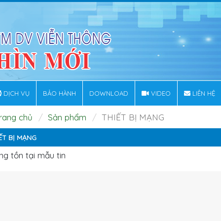
DỊCH VỤ
BẢO HÀNH
DOWNLOAD
VIDEO
LIÊN HỆ
rang chủ
Sản phẩm
THIẾT BỊ MẠNG
ẾT BỊ MẠNG
g tồn tại mẫu tin