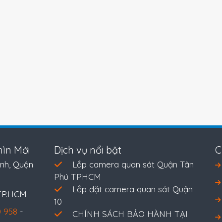
ìn Mới
Dịch vụ nổi bật
C
nh, Quận
Lắp camera quan sát Quận Tân
Phú TPHCM
Lắp đặt camera quan sát Quận
 TP.HCM
10
 958
-
CHÍNH SÁCH BẢO HÀNH TẠI