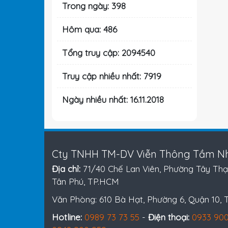
Trong ngày: 398
Hôm qua: 486
Tổng truy cập: 2094540
Truy cập nhiều nhất: 7919
Ngày nhiều nhất: 16.11.2018
Cty TNHH TM-DV Viễn Thông Tầm Nh
Địa chỉ:
71/40 Chế Lan Viên, Phường Tây Thạ
Tân Phú, TP.HCM
Văn Phòng: 610 Bà Hạt, Phường 6, Quận 10,
Hotline:
0989 73 73 55
-
Điện thoại:
0933 900