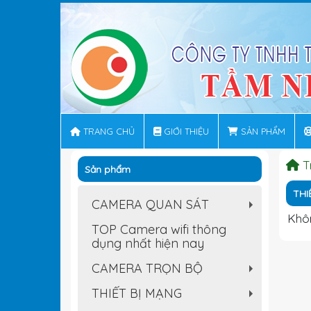
TRANG CHỦ
GIỚI THIỆU
SẢN PHẨM
T
Sản phẩm
THI
CAMERA QUAN SÁT
+
Khôn
TOP Camera wifi thông
dụng nhất hiện nay
CAMERA TRỌN BỘ
+
THIẾT BỊ MẠNG
+