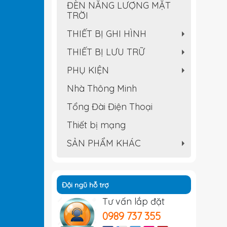
ĐÈN NĂNG LƯỢNG MẶT
TRỜI
THIẾT BỊ GHI HÌNH
+
THIẾT BỊ LƯU TRỮ
+
PHỤ KIỆN
+
Nhà Thông Minh
Tổng Đài Điện Thoại
Thiết bị mạng
SẢN PHẨM KHÁC
+
Đội ngũ hỗ trợ
Tư vấn lắp đặt
0989 737 355