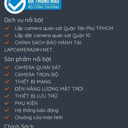
Dịch vụ nổi bật
Lắp camera quan sát Quận Tân Phú TPHCM
Lắp đặt camera quan sát Quận 10
CHÍNH SÁCH BẢO HÀNH TẠI
LAPCAMERA24H.NET
Sản phẩm nổi bật
CAMERA QUAN SÁT
CAMERA TRỌN BỘ
THIẾT BỊ MẠNG
ĐÈN NĂNG LƯỢNG MẶT TRỜI
THIẾT BỊ LƯU TRỮ
PHỤ KIỆN
Hệ thống báo động
Chuông cửa màn hình
Chính Sách