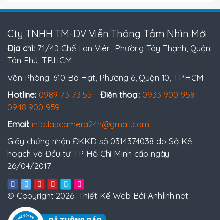
Cty TNHH TM-DV Viễn Thông Tầm Nhìn Mới
Địa chỉ:
71/40 Chế Lan Viên, Phường Tây Thạnh, Quận
Tân Phú, TP.HCM
Văn Phòng: 610 Bà Hạt, Phường 6, Quận 10, TP.HCM
Hotline:
0989 73 73 55
-
Điện thoại:
0933 900 958
-
0948 900 959
Email:
info.lapcamera24h@gmail.com
Giấy chứng nhận ĐKKD số 0314374038 do Sở Kế
hoạch và Đầu tư TP Hồ Chí Minh cấp ngày
26/04/2017
© Copyright 2026. Thiết Kế Web Bởi Anhlinh.net