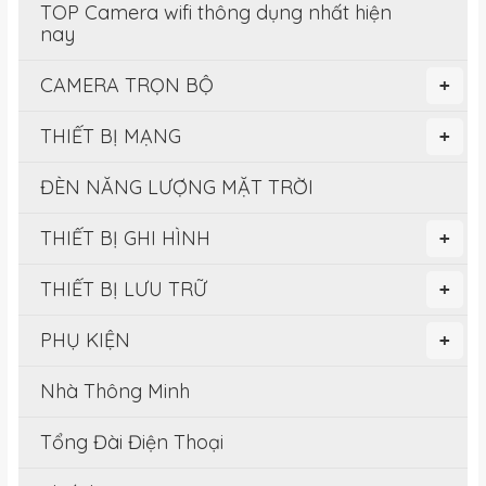
TOP Camera wifi thông dụng nhất hiện
nay
CAMERA TRỌN BỘ
+
THIẾT BỊ MẠNG
+
ĐÈN NĂNG LƯỢNG MẶT TRỜI
THIẾT BỊ GHI HÌNH
+
THIẾT BỊ LƯU TRỮ
+
PHỤ KIỆN
+
Nhà Thông Minh
Tổng Đài Điện Thoại