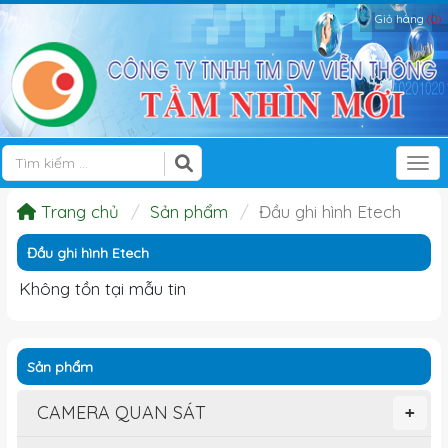
Giỏ hàng
(0)
Tog
Trang chủ
Sản phẩm
Đầu ghi hình Etech
Đầu ghi hình Etech
Không tồn tại mẫu tin
Sản phẩm
CAMERA QUAN SÁT
+