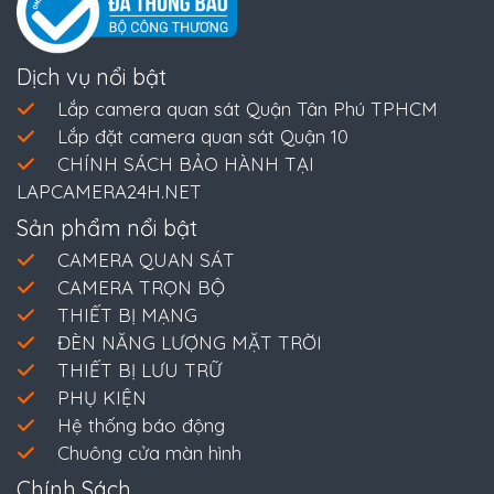
Dịch vụ nổi bật
Lắp camera quan sát Quận Tân Phú TPHCM
Lắp đặt camera quan sát Quận 10
CHÍNH SÁCH BẢO HÀNH TẠI
LAPCAMERA24H.NET
Sản phẩm nổi bật
CAMERA QUAN SÁT
CAMERA TRỌN BỘ
THIẾT BỊ MẠNG
ĐÈN NĂNG LƯỢNG MẶT TRỜI
THIẾT BỊ LƯU TRỮ
PHỤ KIỆN
Hệ thống báo động
Chuông cửa màn hình
Chính Sách