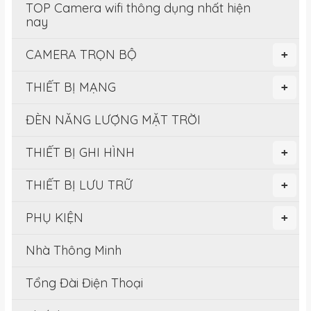
TOP Camera wifi thông dụng nhất hiện
nay
CAMERA TRỌN BỘ
+
THIẾT BỊ MẠNG
+
ĐÈN NĂNG LƯỢNG MẶT TRỜI
THIẾT BỊ GHI HÌNH
+
THIẾT BỊ LƯU TRỮ
+
PHỤ KIỆN
+
Nhà Thông Minh
Tổng Đài Điện Thoại