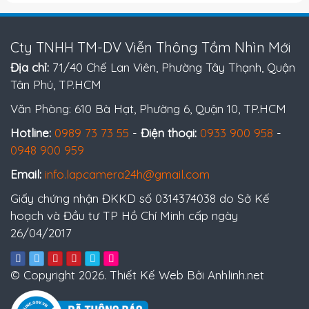
Cty TNHH TM-DV Viễn Thông Tầm Nhìn Mới
Địa chỉ:
71/40 Chế Lan Viên, Phường Tây Thạnh, Quận
Tân Phú, TP.HCM
Văn Phòng: 610 Bà Hạt, Phường 6, Quận 10, TP.HCM
Hotline:
0989 73 73 55
-
Điện thoại:
0933 900 958
-
0948 900 959
Email:
info.lapcamera24h@gmail.com
Giấy chứng nhận ĐKKD số 0314374038 do Sở Kế
hoạch và Đầu tư TP Hồ Chí Minh cấp ngày
26/04/2017
© Copyright 2026. Thiết Kế Web Bởi Anhlinh.net