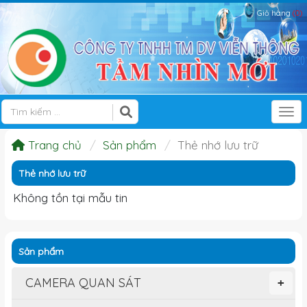
Giỏ hàng
(0)
Tog
Trang chủ
Sản phẩm
Thẻ nhớ lưu trữ
Thẻ nhớ lưu trữ
Không tồn tại mẫu tin
Sản phẩm
CAMERA QUAN SÁT
+