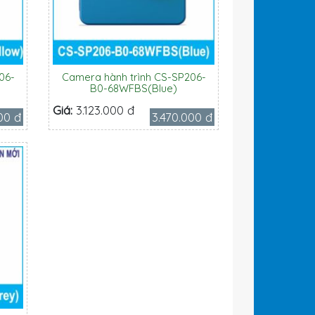
06-
Camera hành trình CS-SP206-
B0-68WFBS(Blue)
Giá:
3.123.000 đ
00 đ
3.470.000 đ