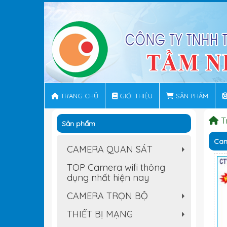
TRANG CHỦ
GIỚI THIỆU
SẢN PHẨM
T
Sản phẩm
Cam
CAMERA QUAN SÁT
+
TOP Camera wifi thông
dụng nhất hiện nay
CAMERA TRỌN BỘ
+
THIẾT BỊ MẠNG
+