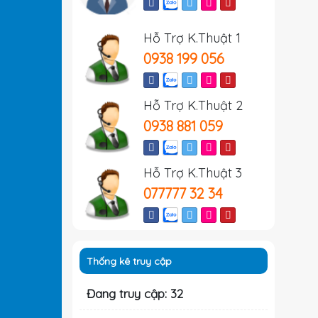
Hỗ Trợ K.Thuật 1
0938 199 056
Hỗ Trợ K.Thuật 2
0938 881 059
Hỗ Trợ K.Thuật 3
077777 32 34
Thống kê truy cập
Đang truy cập: 32