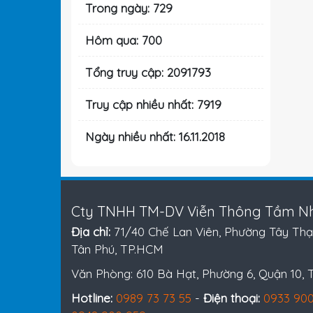
Trong ngày: 729
Hôm qua: 700
Tổng truy cập: 2091793
Truy cập nhiều nhất: 7919
Ngày nhiều nhất: 16.11.2018
Cty TNHH TM-DV Viễn Thông Tầm Nh
Địa chỉ:
71/40 Chế Lan Viên, Phường Tây Thạ
Tân Phú, TP.HCM
Văn Phòng: 610 Bà Hạt, Phường 6, Quận 10,
Hotline:
0989 73 73 55
-
Điện thoại:
0933 900