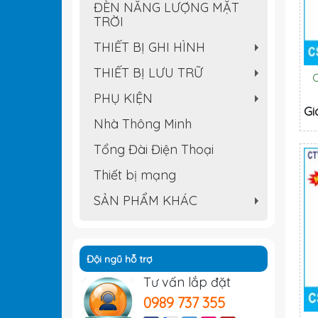
ĐÈN NĂNG LƯỢNG MẶT
TRỜI
THIẾT BỊ GHI HÌNH
+
THIẾT BỊ LƯU TRỮ
C
+
PHỤ KIỆN
Gi
+
Nhà Thông Minh
Tổng Đài Điện Thoại
Thiết bị mạng
SẢN PHẨM KHÁC
+
Đội ngũ hỗ trợ
Tư vấn lắp đặt
0989 737 355