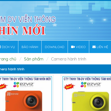
DỊCH VỤ
BẢO HÀNH
DOWNLOAD
VIDEO
LIÊN HỆ
rang chủ
Sản phẩm
Camera hành trình
era hành trình