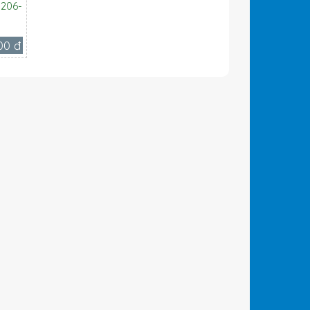
P206-
00 đ