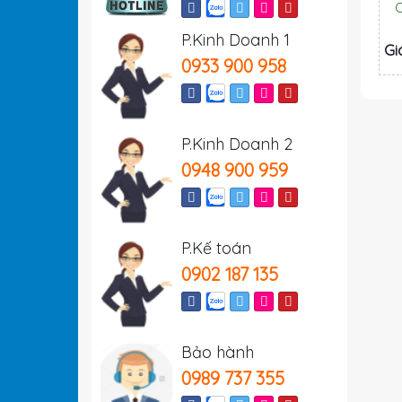
C
P.Kinh Doanh 1
Gi
0933 900 958
P.Kinh Doanh 2
0948 900 959
P.Kế toán
0902 187 135
Bảo hành
0989 737 355