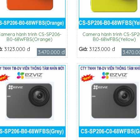
amera hành trình CS-SP206-
Camera hành trình CS-SP2
B0-68WFBS(Orange)
B0-68WFBS(Yellow)
á:
3.123.000 đ
Giá:
3.123.000 đ
3.470.000 đ
3.470.0