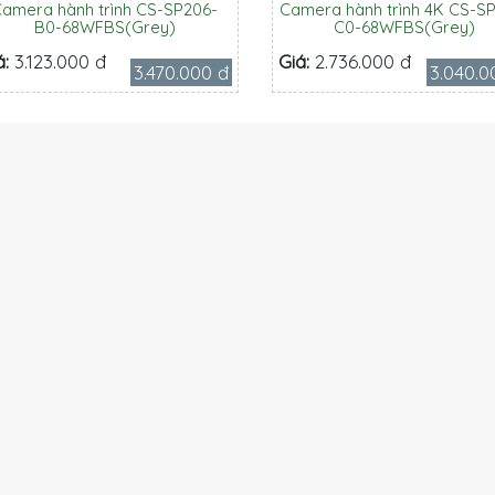
amera hành trình CS-SP206-
Camera hành trình 4K CS-S
B0-68WFBS(Grey)
C0-68WFBS(Grey)
á:
3.123.000 đ
Giá:
2.736.000 đ
3.470.000 đ
3.040.0