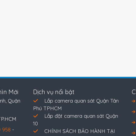
ìn Mới
Dịch vụ nổi bật
C
nh, Quận
Lắp camera quan sát Quận Tân
Phú TPHCM
Lắp đặt camera quan sát Quận
 TP.HCM
10
 958
-
CHÍNH SÁCH BẢO HÀNH TẠI