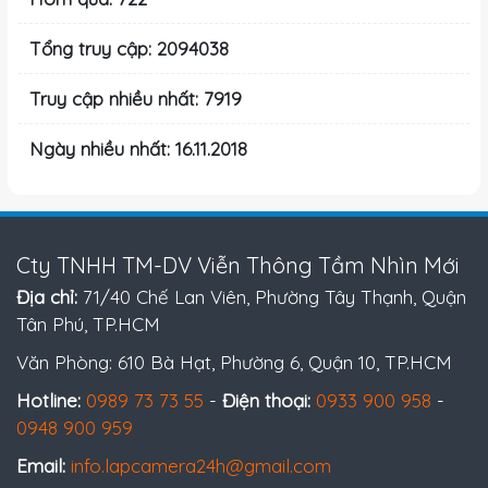
Tổng truy cập: 2094038
Truy cập nhiều nhất: 7919
Ngày nhiều nhất: 16.11.2018
Cty TNHH TM-DV Viễn Thông Tầm Nhìn Mới
Địa chỉ:
71/40 Chế Lan Viên, Phường Tây Thạnh, Quận
Tân Phú, TP.HCM
Văn Phòng: 610 Bà Hạt, Phường 6, Quận 10, TP.HCM
Hotline:
0989 73 73 55
-
Điện thoại:
0933 900 958
-
0948 900 959
Email:
info.lapcamera24h@gmail.com