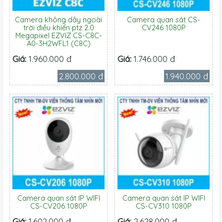
Camera không dây ngoài
Camera quan sát CS-
trời điều khiển ptz 2.0
CV246 1080P
Megapixel EZVIZ CS-C8C-
A0-3H2WFL1 (C8C)
Giá:
1.960.000 đ
Giá:
1.746.000 đ
2.800.000 đ
1.940.000 đ
Camera quan sát IP WIFI
Camera quan sát IP WIFI
CS-CV206 1080P
CS-CV310 1080P
Giá:
1.602.000 đ
Giá:
2.628.000 đ