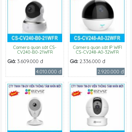
Camera quan sát CS-
Camera quan sát IP WIFI
CV240-B0-21WFR
CS-CV248-A0-32WFR
Giá:
3.609.000 đ
Giá:
2.336.000 đ
4.010.000 đ
2.920.000 đ