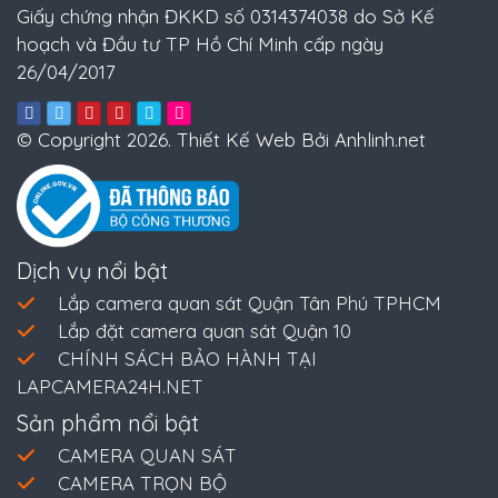
Giấy chứng nhận ĐKKD số 0314374038 do Sở Kế
hoạch và Đầu tư TP Hồ Chí Minh cấp ngày
26/04/2017
© Copyright 2026. Thiết Kế Web Bởi Anhlinh.net
Dịch vụ nổi bật
Lắp camera quan sát Quận Tân Phú TPHCM
Lắp đặt camera quan sát Quận 10
CHÍNH SÁCH BẢO HÀNH TẠI
LAPCAMERA24H.NET
Sản phẩm nổi bật
CAMERA QUAN SÁT
CAMERA TRỌN BỘ