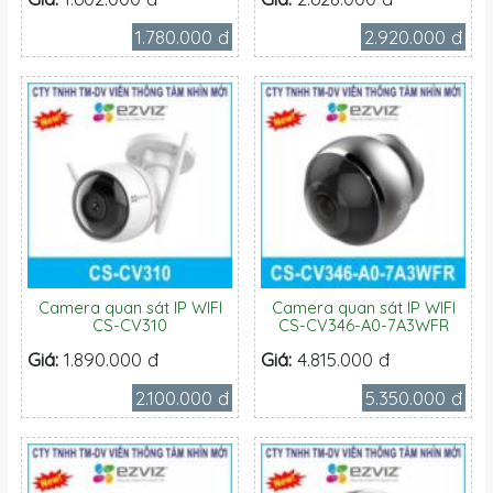
1.780.000 đ
2.920.000 đ
Camera quan sát IP WIFI
Camera quan sát IP WIFI
CS-CV310
CS-CV346-A0-7A3WFR
Giá:
1.890.000 đ
Giá:
4.815.000 đ
2.100.000 đ
5.350.000 đ