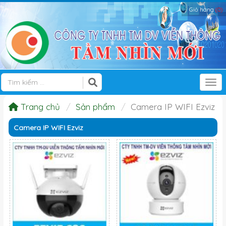
Giỏ hàng
(0)
Tog
Trang chủ
Sản phẩm
Camera IP WIFI Ezviz
Camera IP WIFI Ezviz