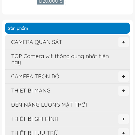
1.120.000 đ
Sản phẩm
CAMERA QUAN SÁT
+
TOP Camera wifi thông dụng nhất hiện
nay
CAMERA TRỌN BỘ
+
THIẾT BỊ MẠNG
+
ĐÈN NĂNG LƯỢNG MẶT TRỜI
THIẾT BỊ GHI HÌNH
+
THIẾT BỊ LƯU TRỮ
+