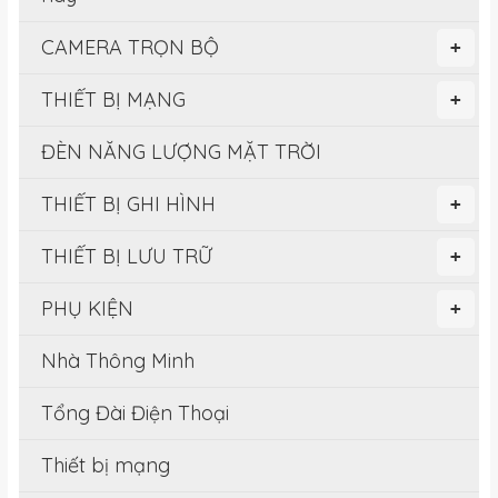
CAMERA TRỌN BỘ
+
THIẾT BỊ MẠNG
+
ĐÈN NĂNG LƯỢNG MẶT TRỜI
THIẾT BỊ GHI HÌNH
+
THIẾT BỊ LƯU TRỮ
+
PHỤ KIỆN
+
Nhà Thông Minh
Tổng Đài Điện Thoại
Thiết bị mạng