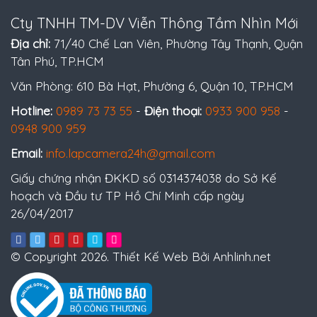
Cty TNHH TM-DV Viễn Thông Tầm Nhìn Mới
Địa chỉ:
71/40 Chế Lan Viên, Phường Tây Thạnh, Quận
Tân Phú, TP.HCM
Văn Phòng: 610 Bà Hạt, Phường 6, Quận 10, TP.HCM
Hotline:
0989 73 73 55
-
Điện thoại:
0933 900 958
-
0948 900 959
Email:
info.lapcamera24h@gmail.com
Giấy chứng nhận ĐKKD số 0314374038 do Sở Kế
hoạch và Đầu tư TP Hồ Chí Minh cấp ngày
26/04/2017
© Copyright 2026. Thiết Kế Web Bởi Anhlinh.net