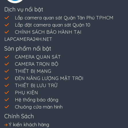
Dịch vụ nổi bật
Lắp camera quan sát Quận Tân Phú TPHCM
Lắp đặt camera quan sát Quận 10
CHÍNH SÁCH BẢO HÀNH TẠI
LAPCAMERA24H.NET
Sản phẩm nổi bật
CAMERA QUAN SÁT
CAMERA TRỌN BỘ
THIẾT BỊ MẠNG
ĐÈN NĂNG LƯỢNG MẶT TRỜI
THIẾT BỊ LƯU TRỮ
PHỤ KIỆN
Hệ thống báo động
Chuông cửa màn hình
Chính Sách
Ý kiến khách hàng