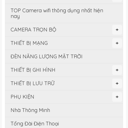
TOP Camera wifi thông dụng nhất hiện
nay
CAMERA TRỌN BỘ
+
THIẾT BỊ MẠNG
+
ĐÈN NĂNG LƯỢNG MẶT TRỜI
THIẾT BỊ GHI HÌNH
+
THIẾT BỊ LƯU TRỮ
+
PHỤ KIỆN
+
Nhà Thông Minh
Tổng Đài Điện Thoại