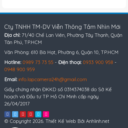
Cty TNHH TM-DV Viễn Thông Tầm Nhìn Mới
Địa chỉ:
71/40 Chế Lan Viên, Phường Tây Thạnh, Quận
Tân Phú, TP.HCM
Văn Phòng: 610 Bà Hạt, Phường 6, Quận 10, TP.HCM
Hotline:
0989 73 73 55
-
Điện thoại:
0933 900 958
-
0948 900 959
Email:
info.lapcamera24h@gmail.com
Giấy chứng nhận ĐKKD số 0314374038 do Sở Kế
hoạch và Đầu tư TP Hồ Chí Minh cấp ngày
26/04/2017
© Copyright 2026. Thiết Kế Web Bởi Anhlinh.net