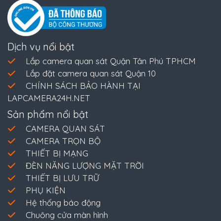
Dịch vụ nổi bật
Lắp camera quan sát Quận Tân Phú TPHCM
Lắp đặt camera quan sát Quận 10
CHÍNH SÁCH BẢO HÀNH TẠI
LAPCAMERA24H.NET
Sản phẩm nổi bật
CAMERA QUAN SÁT
CAMERA TRỌN BỘ
THIẾT BỊ MẠNG
ĐÈN NĂNG LƯỢNG MẶT TRỜI
THIẾT BỊ LƯU TRỮ
PHỤ KIỆN
Hệ thống báo động
Chuông cửa màn hình