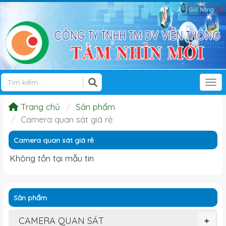
Giỏ hàng
(0)
Tog
Trang chủ
Sản phẩm
Camera quan sát giá rẻ
Camera quan sát giá rẻ
Không tồn tại mẫu tin
Sản phẩm
CAMERA QUAN SÁT
+