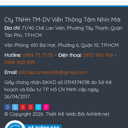
Cty TNHH TM-DV Viễn Thông Tầm Nhìn Mới
Địa chỉ:
71/40 Chế Lan Viên, Phường Tây Thạnh, Quận
Tân Phú, TP.HCM
Văn Phòng: 610 Bà Hạt, Phường 6, Quận 10, TP.HCM
Hotline:
0989 73 73 55
-
Điện thoại:
0933 900 958
-
0948 900 959
Email:
info.lapcamera24h@gmail.com
Giấy chứng nhận ĐKKD số 0314374038 do Sở Kế
hoạch và Đầu tư TP Hồ Chí Minh cấp ngày
26/04/2017
© Copyright 2026. Thiết Kế Web Bởi Anhlinh.net