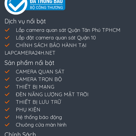
Dịch vụ nổi bật
Lắp camera quan sát Quận Tân Phú TPHCM
Lắp đặt camera quan sát Quận 10
CHÍNH SÁCH BẢO HÀNH TẠI
LAPCAMERA24H.NET
Sản phẩm nổi bật
CAMERA QUAN SÁT
CAMERA TRỌN BỘ
THIẾT BỊ MẠNG
ĐÈN NĂNG LƯỢNG MẶT TRỜI
THIẾT BỊ LƯU TRỮ
PHỤ KIỆN
Hệ thống báo động
Chuông cửa màn hình
Chính Sách