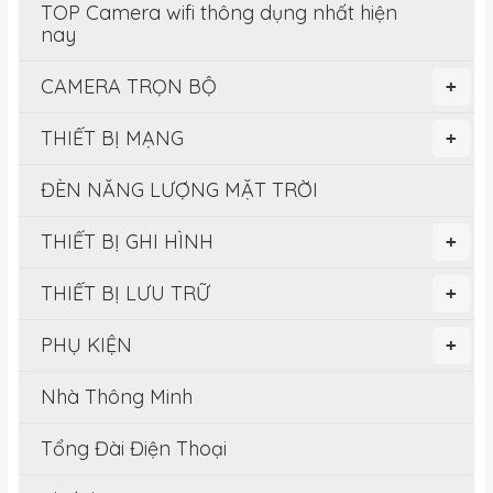
TOP Camera wifi thông dụng nhất hiện
nay
CAMERA TRỌN BỘ
+
THIẾT BỊ MẠNG
+
ĐÈN NĂNG LƯỢNG MẶT TRỜI
THIẾT BỊ GHI HÌNH
+
THIẾT BỊ LƯU TRỮ
+
PHỤ KIỆN
+
Nhà Thông Minh
Tổng Đài Điện Thoại