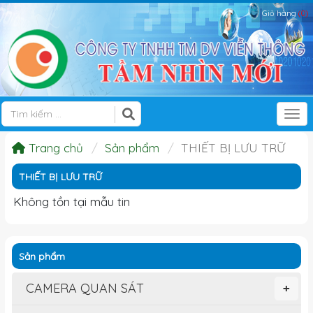
Giỏ hàng
(0)
Tog
Trang chủ
Sản phẩm
THIẾT BỊ LƯU TRỮ
THIẾT BỊ LƯU TRỮ
Không tồn tại mẫu tin
Sản phẩm
CAMERA QUAN SÁT
+