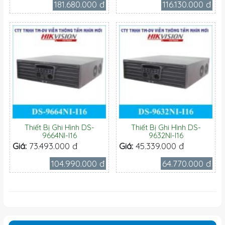
181.680.000 đ
116.130.000 đ
Thiết Bị Ghi Hình DS-
Thiết Bị Ghi Hình DS-
9664NI-I16
9632NI-I16
Giá:
73.493.000 đ
Giá:
45.339.000 đ
104.990.000 đ
64.770.000 đ