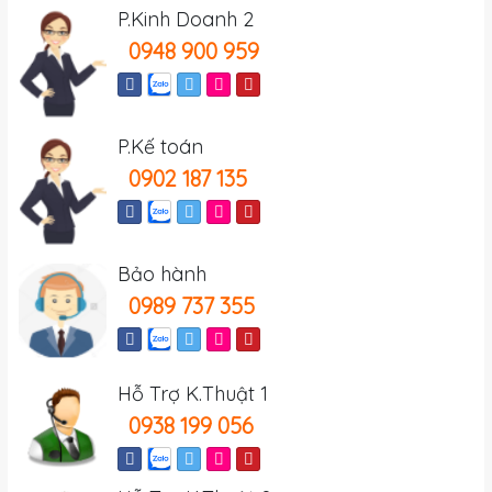
P.Kinh Doanh 2
0948 900 959
P.Kế toán
0902 187 135
Bảo hành
0989 737 355
Hỗ Trợ K.Thuật 1
0938 199 056