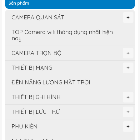
Sản phẩm
CAMERA QUAN SÁT
+
TOP Camera wifi thông dụng nhất hiện
nay
CAMERA TRỌN BỘ
+
THIẾT BỊ MẠNG
+
ĐÈN NĂNG LƯỢNG MẶT TRỜI
THIẾT BỊ GHI HÌNH
+
THIẾT BỊ LƯU TRỮ
+
PHỤ KIỆN
+