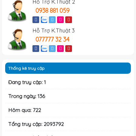
Hỗ Trợ K.Thuật 2
0938 881 059
Hỗ Trợ K.Thuật 3
077777 32 34
Thống kê truy cập
Đang truy cập: 1
Trong ngày: 136
Hôm qua: 722
Tổng truy cập: 2093792