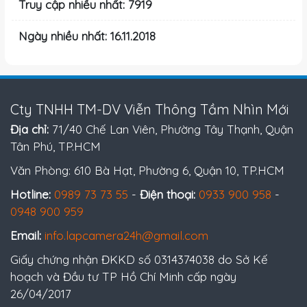
Truy cập nhiều nhất: 7919
Ngày nhiều nhất: 16.11.2018
Cty TNHH TM-DV Viễn Thông Tầm Nhìn Mới
Địa chỉ:
71/40 Chế Lan Viên, Phường Tây Thạnh, Quận
Tân Phú, TP.HCM
Văn Phòng: 610 Bà Hạt, Phường 6, Quận 10, TP.HCM
Hotline:
0989 73 73 55
-
Điện thoại:
0933 900 958
-
0948 900 959
Email:
info.lapcamera24h@gmail.com
Giấy chứng nhận ĐKKD số 0314374038 do Sở Kế
hoạch và Đầu tư TP Hồ Chí Minh cấp ngày
26/04/2017