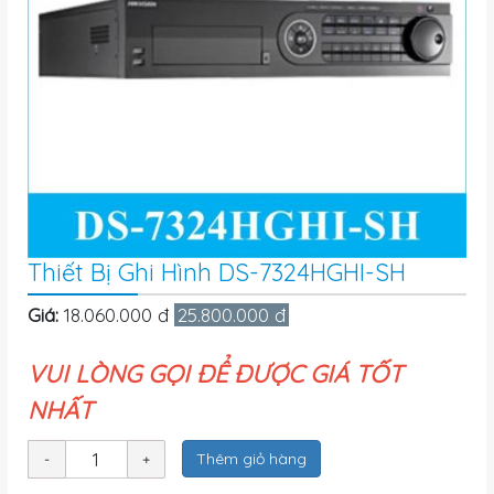
Thiết Bị Ghi Hình DS-7324HGHI-SH
Giá:
18.060.000 đ
25.800.000 đ
VUI LÒNG GỌI ĐỂ ĐƯỢC GIÁ TỐT
NHẤT
Thêm giỏ hàng