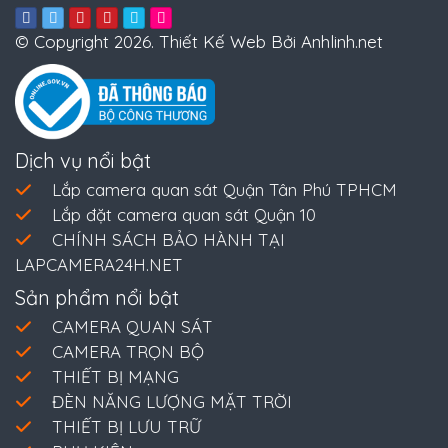
© Copyright 2026. Thiết Kế Web Bởi Anhlinh.net
Dịch vụ nổi bật
Lắp camera quan sát Quận Tân Phú TPHCM
Lắp đặt camera quan sát Quận 10
CHÍNH SÁCH BẢO HÀNH TẠI
LAPCAMERA24H.NET
Sản phẩm nổi bật
CAMERA QUAN SÁT
CAMERA TRỌN BỘ
THIẾT BỊ MẠNG
ĐÈN NĂNG LƯỢNG MẶT TRỜI
THIẾT BỊ LƯU TRỮ