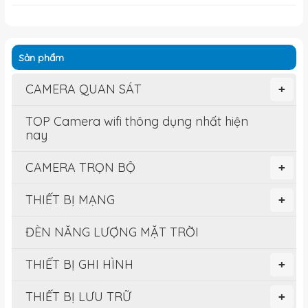
Sản phẩm
CAMERA QUAN SÁT
+
TOP Camera wifi thông dụng nhất hiện
nay
CAMERA TRỌN BỘ
+
THIẾT BỊ MẠNG
+
ĐÈN NĂNG LƯỢNG MẶT TRỜI
THIẾT BỊ GHI HÌNH
+
THIẾT BỊ LƯU TRỮ
+