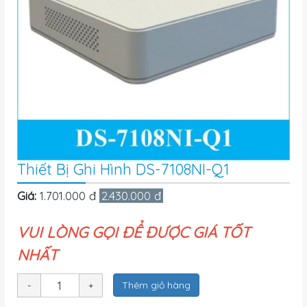
Thiết Bị Ghi Hình DS-7108NI-Q1
Giá:
1.701.000 đ
2.430.000 đ
VUI LÒNG GỌI ĐỂ ĐƯỢC GIÁ TỐT
NHẤT
Thêm giỏ hàng