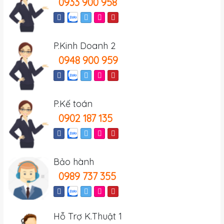
0933 900 958
P.Kinh Doanh 2
0948 900 959
P.Kế toán
0902 187 135
Bảo hành
0989 737 355
Hỗ Trợ K.Thuật 1