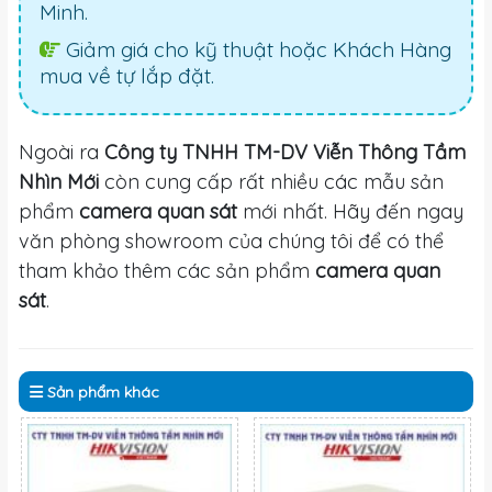
Minh.
Giảm giá cho kỹ thuật hoặc Khách Hàng
mua về tự lắp đặt.
Ngoài ra
Công ty TNHH TM-DV Viễn Thông Tầm
Nhìn Mới
còn cung cấp rất nhiều các mẫu sản
phẩm
camera quan sát
mới nhất. Hãy đến ngay
văn phòng showroom của chúng tôi để có thể
tham khảo thêm các sản phẩm
camera quan
sát
.
Sản phẩm
khác