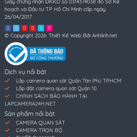
Giấy chứng nhận ĐKKD số 0314374038 do Sở Kế
hoạch và Đầu tư TP Hồ Chí Minh cấp ngày
26/04/2017
© Copyright 2026. Thiết Kế Web Bởi Anhlinh.net
Dịch vụ nổi bật
Lắp camera quan sát Quận Tân Phú TPHCM
Lắp đặt camera quan sát Quận 10
CHÍNH SÁCH BẢO HÀNH TẠI
LAPCAMERA24H.NET
Sản phẩm nổi bật
CAMERA QUAN SÁT
CAMERA TRỌN BỘ