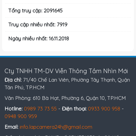
Tổng truy cập: 2091645
Truy cập nhiều nhất: 7919
Ngày nhiều nhất: 16.11.2018
Cty TNHH TM-DV Viễn Thông Tầm Nhìn Mới
Địa chỉ:
71/40 Chế Lan Viên, Phường Tây Thạnh, Quận
Tân Phú, TP.HCM
Văn Phòng: 610 Bà Hạt, Phường 6, Quận 10, TP.HCM
Hotline:
0989 73 73 55
-
Điện thoại:
0933 900 958
-
0948 900 959
Email:
info.lapcamera24h@gmail.com