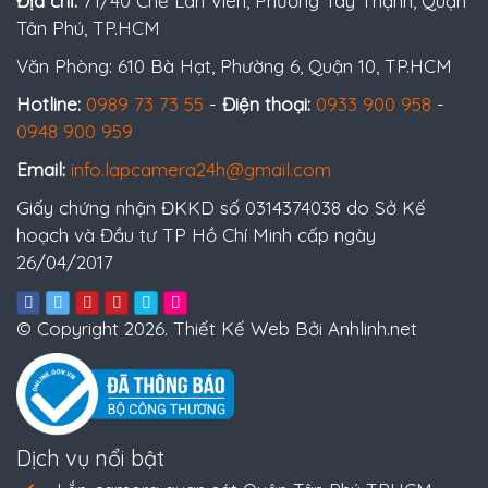
Địa chỉ:
71/40 Chế Lan Viên, Phường Tây Thạnh, Quận
Tân Phú, TP.HCM
Văn Phòng: 610 Bà Hạt, Phường 6, Quận 10, TP.HCM
Hotline:
0989 73 73 55
-
Điện thoại:
0933 900 958
-
0948 900 959
Email:
info.lapcamera24h@gmail.com
Giấy chứng nhận ĐKKD số 0314374038 do Sở Kế
hoạch và Đầu tư TP Hồ Chí Minh cấp ngày
26/04/2017
© Copyright 2026. Thiết Kế Web Bởi Anhlinh.net
Dịch vụ nổi bật