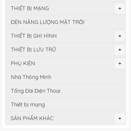
THIẾT BỊ MẠNG
+
ĐÈN NĂNG LƯỢNG MẶT TRỜI
THIẾT BỊ GHI HÌNH
+
THIẾT BỊ LƯU TRỮ
+
PHỤ KIỆN
+
Nhà Thông Minh
Tổng Đài Điện Thoại
Thiết bị mạng
SẢN PHẨM KHÁC
+