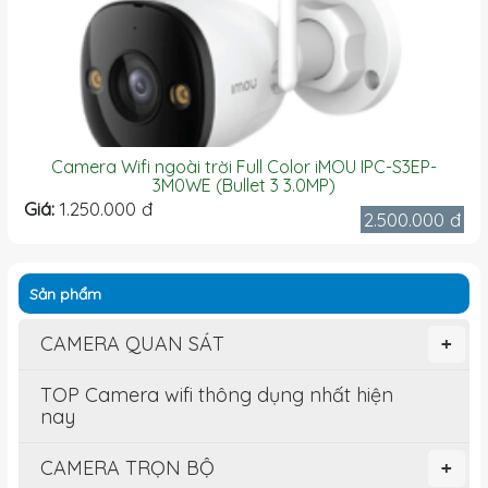
Camera Wifi ngoài trời Full Color iMOU IPC-S3EP-
3M0WE (Bullet 3 3.0MP)
Giá:
1.250.000 đ
2.500.000 đ
Sản phẩm
CAMERA QUAN SÁT
+
TOP Camera wifi thông dụng nhất hiện
nay
CAMERA TRỌN BỘ
+