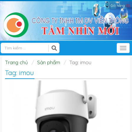
Giỏ hàng
(0)
Tog
Trang chủ
Sản phẩm
Tag: imou
Tag: imou