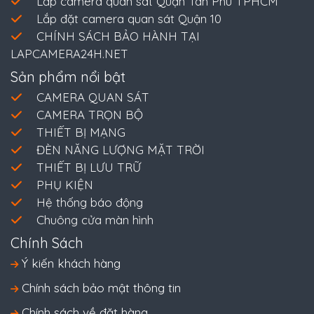
Lắp camera quan sát Quận Tân Phú TPHCM
Lắp đặt camera quan sát Quận 10
CHÍNH SÁCH BẢO HÀNH TẠI
LAPCAMERA24H.NET
Sản phẩm nổi bật
CAMERA QUAN SÁT
CAMERA TRỌN BỘ
THIẾT BỊ MẠNG
ĐÈN NĂNG LƯỢNG MẶT TRỜI
THIẾT BỊ LƯU TRỮ
PHỤ KIỆN
Hệ thống báo động
Chuông cửa màn hình
Chính Sách
Ý kiến khách hàng
Chính sách bảo mật thông tin
Chính sách về đặt hàng