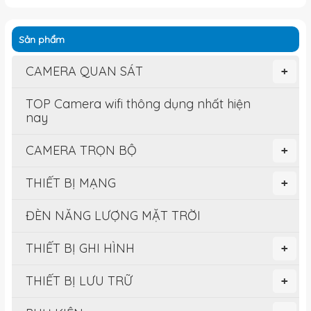
Sản phẩm
CAMERA QUAN SÁT
+
TOP Camera wifi thông dụng nhất hiện
nay
CAMERA TRỌN BỘ
+
THIẾT BỊ MẠNG
+
ĐÈN NĂNG LƯỢNG MẶT TRỜI
THIẾT BỊ GHI HÌNH
+
THIẾT BỊ LƯU TRỮ
+