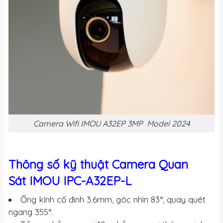
Camera Wifi IMOU A32EP 3MP Model 2024
Thông số kỹ thuật Camera Quan
Sát IMOU IPC-A32EP-L
Ống kính cố đinh 3.6mm, góc nhìn 83°, quay quét
ngang 355°.