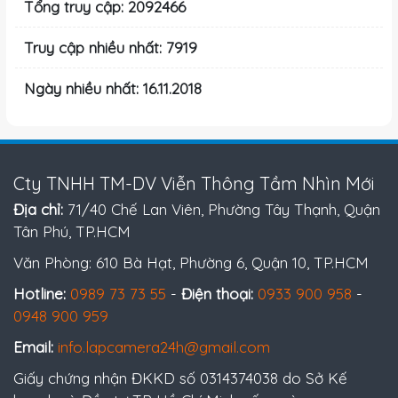
Tổng truy cập: 2092466
Truy cập nhiều nhất: 7919
Ngày nhiều nhất: 16.11.2018
Cty TNHH TM-DV Viễn Thông Tầm Nhìn Mới
Địa chỉ:
71/40 Chế Lan Viên, Phường Tây Thạnh, Quận
Tân Phú, TP.HCM
Văn Phòng: 610 Bà Hạt, Phường 6, Quận 10, TP.HCM
Hotline:
0989 73 73 55
-
Điện thoại:
0933 900 958
-
0948 900 959
Email:
info.lapcamera24h@gmail.com
Giấy chứng nhận ĐKKD số 0314374038 do Sở Kế