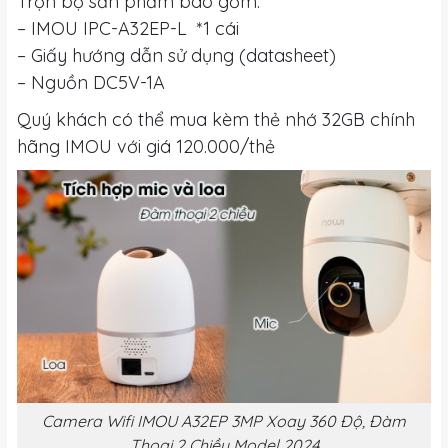
Trọn bộ sản phẩm bao gồm:
– IMOU IPC-A32EP-L *1 cái
– Giấy hướng dẫn sử dụng (datasheet)
– Nguồn DC5V-1A
Quý khách có thể mua kèm thẻ nhớ 32GB chính
hãng IMOU với giá 120.000/thẻ
Camera Wifi IMOU A32EP 3MP Xoay 360 Độ, Đàm
Thoại 2 Chiều Model 2024