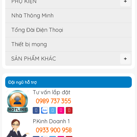
PHỤ KIỆN
+
Nhà Thông Minh
Tổng Đài Điện Thoại
Thiết bị mạng
SẢN PHẨM KHÁC
+
Đội ngũ hỗ trợ
Tư vấn lắp đặt
0989 737 355
P.Kinh Doanh 1
0933 900 958