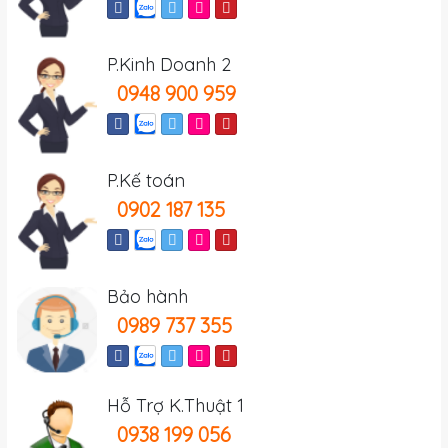
P.Kinh Doanh 2
0948 900 959
P.Kế toán
0902 187 135
Bảo hành
0989 737 355
Hỗ Trợ K.Thuật 1
0938 199 056