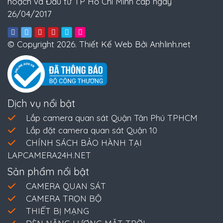
hoạch và Đầu tư TP Hồ Chí Minh cấp ngày
26/04/2017
© Copyright 2026. Thiết Kế Web Bởi Anhlinh.net
Dịch vụ nổi bật
Lắp camera quan sát Quận Tân Phú TPHCM
Lắp đặt camera quan sát Quận 10
CHÍNH SÁCH BẢO HÀNH TẠI
LAPCAMERA24H.NET
Sản phẩm nổi bật
CAMERA QUAN SÁT
CAMERA TRỌN BỘ
THIẾT BỊ MẠNG