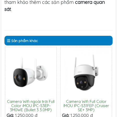
tham khảo thêm các sản phẩm
camera quan
sát
.
Sản phẩm
khác
Camera Wifi ngoài trời Full
Camera Wifi Full Color
Color iMOU IPC-S3EP-
IMOU IPC-S31FEP (Cruiser
3M0WE (Bullet 3 3.0MP)
SE+ 3MP)
Giá:
1.250.000 đ
Giá:
1.250.000 đ