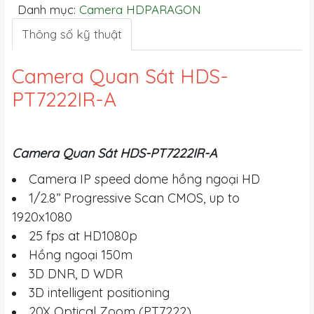
Danh mục:
Camera HDPARAGON
Thông số kỹ thuật
Camera Quan Sát HDS-
PT7222IR-A
Camera Quan Sát HDS-PT7222IR-A
Camera IP speed dome hồng ngoại HD
1/2.8’’ Progressive Scan CMOS, up to
1920x1080
25 fps at HD1080p
Hồng ngoại 150m
3D DNR, D WDR
3D intelligent positioning
20X Optical Zoom (PT7222)