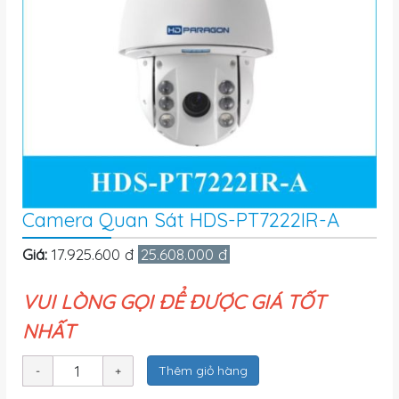
Camera Quan Sát HDS-PT7222IR-A
Giá:
17.925.600 đ
25.608.000 đ
VUI LÒNG GỌI ĐỂ ĐƯỢC GIÁ TỐT
NHẤT
Thêm giỏ hàng