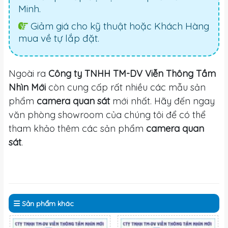
Minh.
Giảm giá cho kỹ thuật hoặc Khách Hàng
mua về tự lắp đặt.
Ngoài ra
Công ty TNHH TM-DV Viễn Thông Tầm
Nhìn Mới
còn cung cấp rất nhiều các mẫu sản
phẩm
camera quan sát
mới nhất. Hãy đến ngay
văn phòng showroom của chúng tôi để có thể
tham khảo thêm các sản phẩm
camera quan
sát
.
Sản phẩm
khác