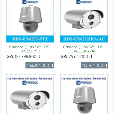
Camera Quan Sát HDS-
Camera Quan Sát HDS-
EX6223-PTZ
EX6222IRA/AC
Giá:
187.798.800 đ
Giá:
79.634.100 đ
268.284.000 đ
113.763.000 đ