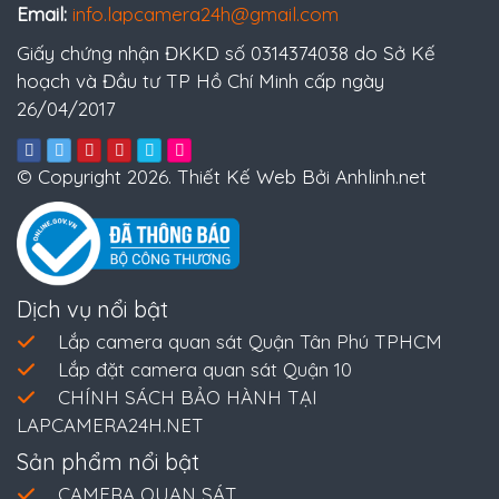
Email:
info.lapcamera24h@gmail.com
Giấy chứng nhận ĐKKD số 0314374038 do Sở Kế
hoạch và Đầu tư TP Hồ Chí Minh cấp ngày
26/04/2017
© Copyright 2026. Thiết Kế Web Bởi Anhlinh.net
Dịch vụ nổi bật
Lắp camera quan sát Quận Tân Phú TPHCM
Lắp đặt camera quan sát Quận 10
CHÍNH SÁCH BẢO HÀNH TẠI
LAPCAMERA24H.NET
Sản phẩm nổi bật
CAMERA QUAN SÁT