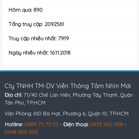
Hôm qua: 890
Tổng truy cập: 2092561
Truy cập nhiều nhất: 7919
Ngày nhiều nhất: 16.11.2018
Cty TNHH TM-DV Viễn Thông Tầm Nhìn Mới
Địa chỉ:
71/40 Chế Lan Viên, Phường Tây Thạnh, Quận
Tân Phú, TP.HCM
Văn Phòng: 610 Bà Hạt, Phường 6, Quận 10, TP.HCM
Hotline:
0989 73 73 55
-
Điện thoại:
0933 900 958
-
0948 900 959