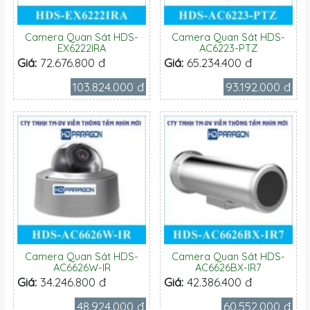
Camera Quan Sát HDS-
Camera Quan Sát HDS-
EX6222IRA
AC6223-PTZ
Giá:
72.676.800 đ
Giá:
65.234.400 đ
103.824.000 đ
93.192.000 đ
Camera Quan Sát HDS-
Camera Quan Sát HDS-
AC6626W-IR
AC6626BX-IR7
Giá:
34.246.800 đ
Giá:
42.386.400 đ
48.924.000 đ
60.552.000 đ