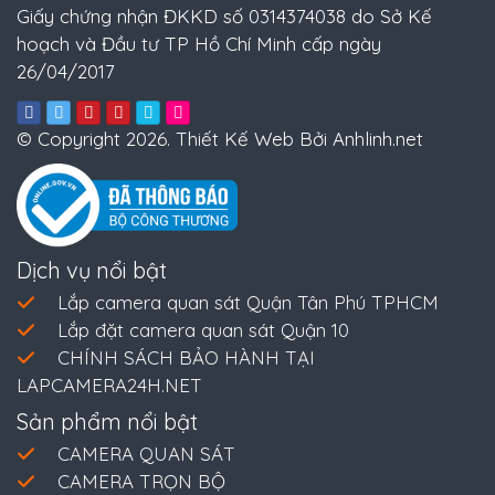
Giấy chứng nhận ĐKKD số 0314374038 do Sở Kế
hoạch và Đầu tư TP Hồ Chí Minh cấp ngày
26/04/2017
© Copyright 2026. Thiết Kế Web Bởi Anhlinh.net
Dịch vụ nổi bật
Lắp camera quan sát Quận Tân Phú TPHCM
Lắp đặt camera quan sát Quận 10
CHÍNH SÁCH BẢO HÀNH TẠI
LAPCAMERA24H.NET
Sản phẩm nổi bật
CAMERA QUAN SÁT
CAMERA TRỌN BỘ