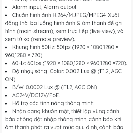
Alarm input, Alarm output.
Chuẩn hình ảnh H.264/MJPEG/MPEG4. Xuất
đồng thời ba luồng hình ảnh & âm thanh để ghi
hình (main-stream), xem trực tiếp (live-view), và
xem từ xa (remote preview).
Khung hình 50Hz: 50fps (1920 × 1080,1280 ×
960,1280 × 720)
60Hz: 60fps (1920 × 1080,1280 × 960,1280 ×720).
Độ nhạy sáng Color: 0.002 Lux @ (F1.2, AGC
ON)
B/W: 0.0002 Lux @ (F1.2, AGC ON)
AC24V/DC12V/PoE.
Hổ trợ các tính năng thông minh:
Nhận dạng khuôn mặt, thiết lập vùng cảnh
báo chống đột nhập thông minh, cảnh báo khi
âm thanh phát ra vượt mức quy định, cảnh báo