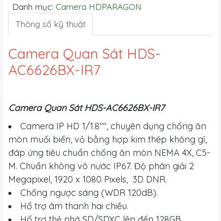
Danh mục:
Camera HDPARAGON
Thông số kỹ thuật
Camera Quan Sát HDS-
AC6626BX-IR7
Camera Quan Sát HDS-AC6626BX-IR7
Camera IP HD 1/1.8"", chuyên dụng chống ăn
mòn muối biển, vỏ bằng hợp kim thép không gỉ,
đáp ứng tiêu chuẩn chống ăn mòn NEMA 4X, C5-
M. Chuẩn không vô nước IP67. Độ phân giải 2
Megapixel, 1920 x 1080 Pixels, 3D DNR.
Chống ngược sáng (WDR 120dB).
Hổ trợ âm thanh hai chiều.
Hổ trợ thẻ nhớ SD/SDXC lên đến 128GB