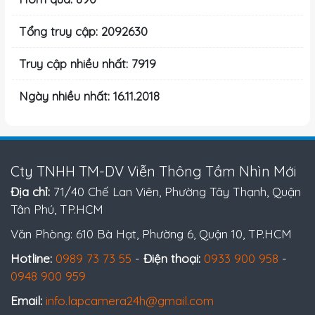
Tổng truy cập: 2092630
Truy cập nhiều nhất: 7919
Ngày nhiều nhất: 16.11.2018
Cty TNHH TM-DV Viễn Thông Tầm Nhìn Mới
Địa chỉ:
71/40 Chế Lan Viên, Phường Tây Thạnh, Quận
Tân Phú, TP.HCM
Văn Phòng: 610 Bà Hạt, Phường 6, Quận 10, TP.HCM
Hotline:
0989 73 73 55
-
Điện thoại:
0933 900 958
-
0948 900 959
Email:
info.lapcamera24h@gmail.com