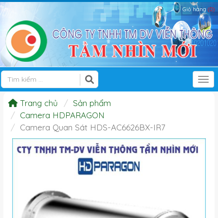
Giỏ hàng
(0)
Tog
Trang chủ
Sản phẩm
Camera HDPARAGON
Camera Quan Sát HDS-AC6626BX-IR7