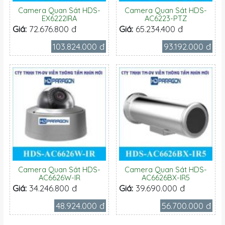
Camera Quan Sát HDS-
Camera Quan Sát HDS-
EX6222IRA
AC6223-PTZ
Giá:
72.676.800 đ
Giá:
65.234.400 đ
103.824.000 đ
93.192.000 đ
Camera Quan Sát HDS-
Camera Quan Sát HDS-
AC6626W-IR
AC6626BX-IR5
Giá:
34.246.800 đ
Giá:
39.690.000 đ
48.924.000 đ
56.700.000 đ