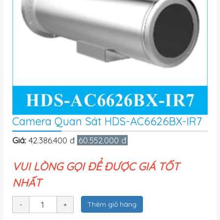
Camera Quan Sát HDS-AC6626BX-IR7
Giá:
42.386.400 đ
60.552.000 đ
VUI LÒNG GỌI ĐỂ ĐƯỢC GIÁ TỐT
NHẤT
Thêm giỏ hàng