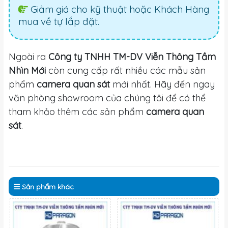
Giảm giá cho kỹ thuật hoặc Khách Hàng
mua về tự lắp đặt.
Ngoài ra
Công ty TNHH TM-DV Viễn Thông Tầm
Nhìn Mới
còn cung cấp rất nhiều các mẫu sản
phẩm
camera quan sát
mới nhất. Hãy đến ngay
văn phòng showroom của chúng tôi để có thể
tham khảo thêm các sản phẩm
camera quan
sát
.
Sản phẩm
khác