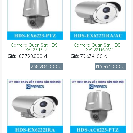
Camera Quan Sát HDS-
Camera Quan Sát HDS-
EX6223-PTZ
EX6222IRA/AC
Giá:
187.798.800 đ
Giá:
79.634.100 đ
268.284.000 đ
113.763.000 đ