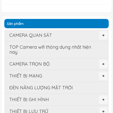
Sản phẩm
CAMERA QUAN SÁT
+
TOP Camera wifi thông dụng nhất hiện
nay
CAMERA TRỌN BỘ
+
THIẾT BỊ MẠNG
+
ĐÈN NĂNG LƯỢNG MẶT TRỜI
THIẾT BỊ GHI HÌNH
+
THIẾT BỊ LƯU TRỮ
+