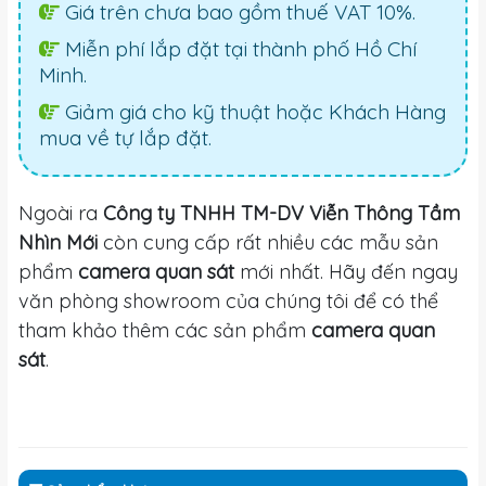
Giá trên chưa bao gồm thuế VAT 10%.
Miễn phí lắp đặt tại thành phố Hồ Chí
Minh.
Giảm giá cho kỹ thuật hoặc Khách Hàng
mua về tự lắp đặt.
Ngoài ra
Công ty TNHH TM-DV Viễn Thông Tầm
Nhìn Mới
còn cung cấp rất nhiều các mẫu sản
phẩm
camera quan sát
mới nhất. Hãy đến ngay
văn phòng showroom của chúng tôi để có thể
tham khảo thêm các sản phẩm
camera quan
sát
.