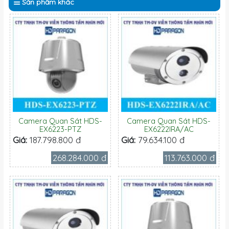
Sản phẩm
khác
Camera Quan Sát HDS-
Camera Quan Sát HDS-
EX6223-PTZ
EX6222IRA/AC
Giá:
187.798.800 đ
Giá:
79.634.100 đ
268.284.000 đ
113.763.000 đ