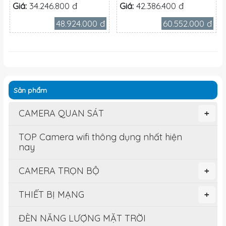
Giá:
34.246.800 đ
Giá:
42.386.400 đ
48.924.000 đ
60.552.000 đ
Sản phẩm
CAMERA QUAN SÁT
+
TOP Camera wifi thông dụng nhất hiện
nay
CAMERA TRỌN BỘ
+
THIẾT BỊ MẠNG
+
ĐÈN NĂNG LƯỢNG MẶT TRỜI