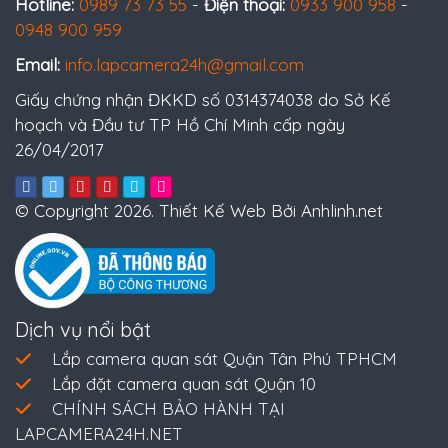
Hotline:
0989 73 73 55
-
Điện thoại:
0933 900 958
-
0948 900 959
Email:
info.lapcamera24h@gmail.com
Giấy chứng nhận ĐKKD số 0314374038 do Sở Kế
hoạch và Đầu tư TP Hồ Chí Minh cấp ngày
26/04/2017
© Copyright 2026. Thiết Kế Web Bởi Anhlinh.net
Dịch vụ nổi bật
Lắp camera quan sát Quận Tân Phú TPHCM
Lắp đặt camera quan sát Quận 10
CHÍNH SÁCH BẢO HÀNH TẠI
LAPCAMERA24H.NET