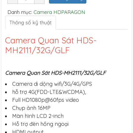
Danh mục:
Camera HDPARAGON
Thông số kỹ thuật
Camera Quan Sát HDS-
MH2111/32G/GLF
Camera Quan Sát HDS-MH2111/32G/GLF
Camera di dộng wifi/3G/4G/GPS
hỗ trợ 4G(FDD-LTE&WCDMA),
Full HD1080p@60fps video
Chụp ảnh 16MP
Màn hình LCD 2-inch
Hỗ trợ đèn hồng ngoại
HDMI output