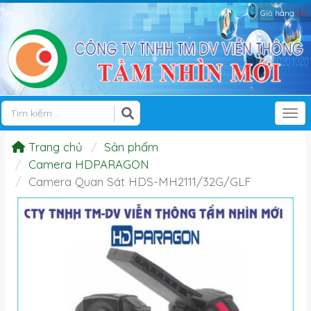
Giỏ hàng
(0)
Tog
Trang chủ
Sản phẩm
Camera HDPARAGON
Camera Quan Sát HDS-MH2111/32G/GLF