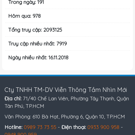
Trong ngày: 191
Hôm qua: 978
Tổng truy cập: 2093125
Truy cập nhiều nhất: 7919
Ngày nhiều nhất: 16.11.2018
Cty TNHH TM-DV Viễn Thông Tầm Nhìn Mới
Địa chỉ:
71/40 Chế Lan Viên, Phường Tây Thạnh, Quận
Tân Phú, TP.HCM
Văn Phòng: 610 Bà Hạt, Phường 6, Quận 10, TP.HCM
Hotline:
0989 73 73 55
-
Điện thoại:
0933 900 958
-
0948 900 959