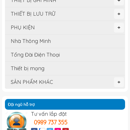
THIẾT BỊ GHI HÌNH
+
THIẾT BỊ LƯU TRỮ
+
PHỤ KIỆN
+
Nhà Thông Minh
Tổng Đài Điện Thoại
Thiết bị mạng
SẢN PHẨM KHÁC
+
Đội ngũ hỗ trợ
Tư vấn lắp đặt
0989 737 355