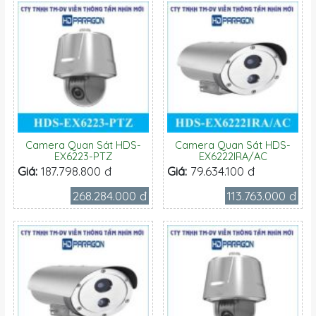
Camera Quan Sát HDS-
Camera Quan Sát HDS-
EX6223-PTZ
EX6222IRA/AC
Giá:
187.798.800 đ
Giá:
79.634.100 đ
268.284.000 đ
113.763.000 đ