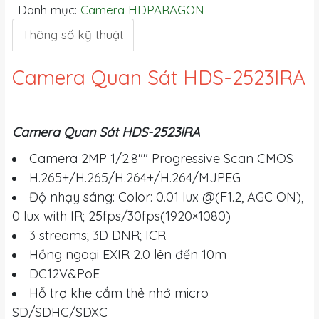
Danh mục:
Camera HDPARAGON
Thông số kỹ thuật
Camera Quan Sát HDS-2523IRA
Camera Quan Sát HDS-2523IRA
Camera 2MP 1/2.8"" Progressive Scan CMOS
H.265+/H.265/H.264+/H.264/MJPEG
Độ nhạy sáng: Color: 0.01 lux @(F1.2, AGC ON),
0 lux with IR; 25fps/30fps(1920×1080)
3 streams; 3D DNR; ICR
Hồng ngoại EXIR 2.0 lên đến 10m
DC12V&PoE
Hỗ trợ khe cắm thẻ nhớ micro
SD/SDHC/SDXC