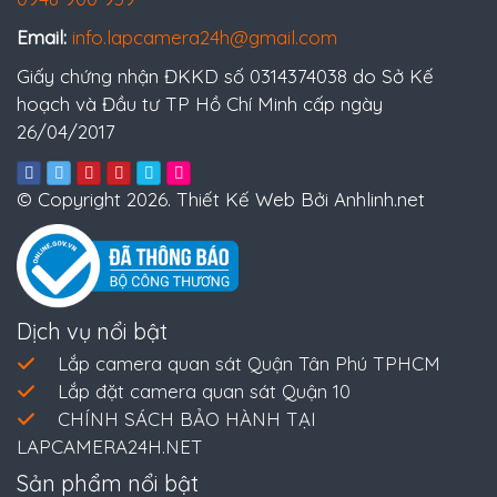
Email:
info.lapcamera24h@gmail.com
Giấy chứng nhận ĐKKD số 0314374038 do Sở Kế
hoạch và Đầu tư TP Hồ Chí Minh cấp ngày
26/04/2017
© Copyright 2026. Thiết Kế Web Bởi Anhlinh.net
Dịch vụ nổi bật
Lắp camera quan sát Quận Tân Phú TPHCM
Lắp đặt camera quan sát Quận 10
CHÍNH SÁCH BẢO HÀNH TẠI
LAPCAMERA24H.NET
Sản phẩm nổi bật