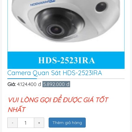
Camera Quan Sát HDS-2523IRA
Giá:
4.124.400 đ
5.892.000 đ
VUI LÒNG GỌI ĐỂ ĐƯỢC GIÁ TỐT
NHẤT
Thêm giỏ hàng