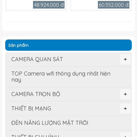
48.924.000 đ
60.552.000 đ
Sản phẩm
CAMERA QUAN SÁT
+
TOP Camera wifi thông dụng nhất hiện
nay
CAMERA TRỌN BỘ
+
THIẾT BỊ MẠNG
+
ĐÈN NĂNG LƯỢNG MẶT TRỜI