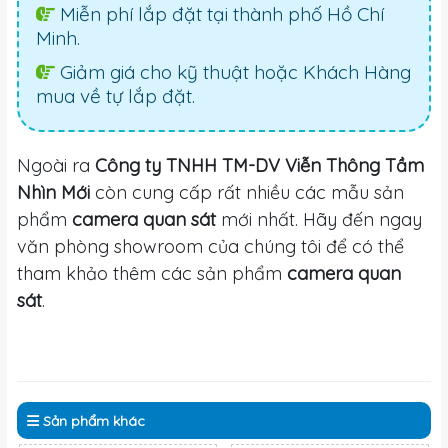
Miễn phí lắp đặt tại thành phố Hồ Chí
Minh.
Giảm giá cho kỹ thuật hoặc Khách Hàng
mua về tự lắp đặt.
Ngoài ra
Công ty TNHH TM-DV Viễn Thông Tầm
Nhìn Mới
còn cung cấp rất nhiều các mẫu sản
phẩm
camera quan sát
mới nhất. Hãy đến ngay
văn phòng showroom của chúng tôi để có thể
tham khảo thêm các sản phẩm
camera quan
sát
.
Sản phẩm
khác