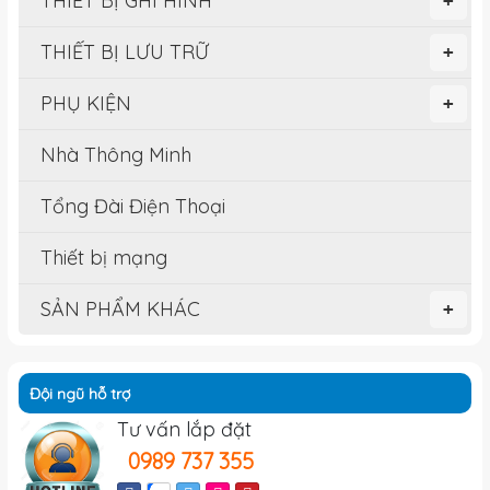
THIẾT BỊ GHI HÌNH
+
THIẾT BỊ LƯU TRỮ
+
PHỤ KIỆN
+
Nhà Thông Minh
Tổng Đài Điện Thoại
Thiết bị mạng
SẢN PHẨM KHÁC
+
Đội ngũ hỗ trợ
Tư vấn lắp đặt
0989 737 355