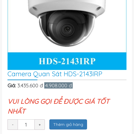
Camera Quan Sát HDS-2143IRP
Giá:
3.435.600 đ
4.908.000 đ
VUI LÒNG GỌI ĐỂ ĐƯỢC GIÁ TỐT
NHẤT
Thêm giỏ hàng