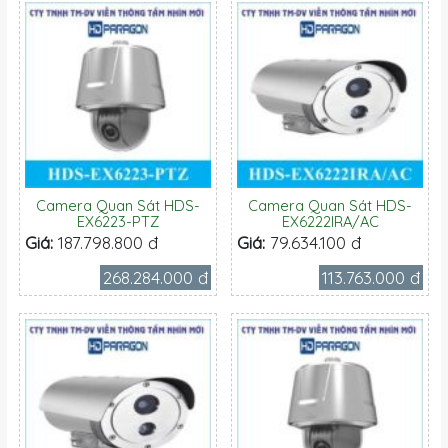
Camera Quan Sát HDS-
Camera Quan Sát HDS-
EX6223-PTZ
EX6222IRA/AC
Giá:
187.798.800 đ
Giá:
79.634.100 đ
268.284.000 đ
113.763.000 đ