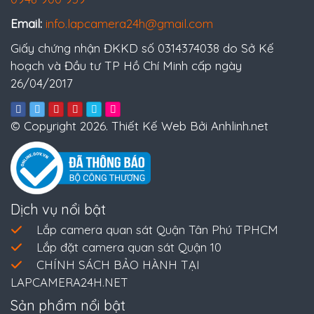
Email:
info.lapcamera24h@gmail.com
Giấy chứng nhận ĐKKD số 0314374038 do Sở Kế
hoạch và Đầu tư TP Hồ Chí Minh cấp ngày
26/04/2017
© Copyright 2026. Thiết Kế Web Bởi Anhlinh.net
Dịch vụ nổi bật
Lắp camera quan sát Quận Tân Phú TPHCM
Lắp đặt camera quan sát Quận 10
CHÍNH SÁCH BẢO HÀNH TẠI
LAPCAMERA24H.NET
Sản phẩm nổi bật