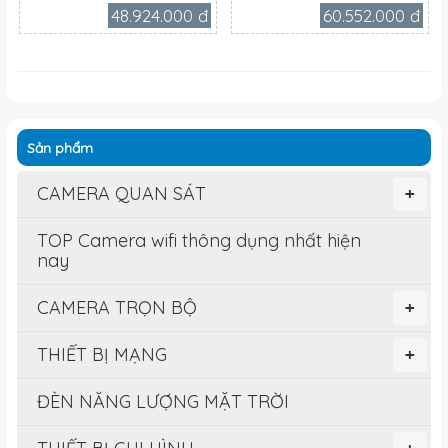
48.924.000 đ
60.552.000 đ
Sản phẩm
CAMERA QUAN SÁT
+
TOP Camera wifi thông dụng nhất hiện
nay
CAMERA TRỌN BỘ
+
THIẾT BỊ MẠNG
+
ĐÈN NĂNG LƯỢNG MẶT TRỜI