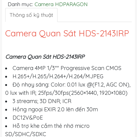
Danh mục:
Camera HDPARAGON
Thông số kỹ thuật
Camera Quan Sát HDS-2143IRP
Camera Quan Sát HDS-2143IRP
Camera 4MP 1/3"" Progressive Scan CMOS
H.265+/H.265/H.264+/H.264/MJPEG
Độ nhạy sáng: Color: 0.01 lux @(F1.2, AGC ON),
0 lux with IR; 25fps/30fps(2560×1440, 1920×1080)
3 streams; 3D DNR; ICR
Hồng ngoại EXIR 2.0 lên đến 30m
DC12V&PoE
Hỗ trợ khe cắm thẻ nhớ micro
SD/SDHC/SDXC