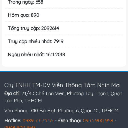
Trong ngày: 658
Hôm qua: 890
Tổng truy cập: 2092614
Truy cập nhiều nhất: 7919
Ngày nhiều nhất: 16.11.2018
Cty TNHH TM-DV Viễn Thông Tầm Nhìn Mới
Địa chỉ:
71/40 Chế Lan Viên, Phường Tây Thạnh, Quận
Tân Phú, TP.HCM
Văn Phòng: 610 Bà Hạt, Phường 6, Quận 10, TP.HCM
Hotline:
0989 73 73 55
-
Điện thoại:
0933 900 958
-
0948 900 959