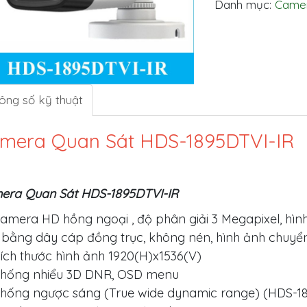
Danh mục:
Came
ông số kỹ thuật
mera Quan Sát HDS-1895DTVI-IR
era Quan Sát HDS-1895DTVI-IR
amera HD hồng ngoại , độ phân giải 3 Megapixel, hìn
 bằng dây cáp đồng trục, không nén, hình ảnh chuyển
ích thước hình ảnh 1920(H)x1536(V)
hống nhiểu 3D DNR, OSD menu
hống ngược sáng (True wide dynamic range) (HDS-18