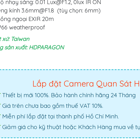
ộ nhạy sáng: 0.01
Lux@F1.2
, 0lux IR ON
ng kính
3.6mm@F1.8
(tùy chọn: 6mm)
ồng ngoại EXIR 20m
P66 weatherproof
 xứ: Taiwan
g sản xuất: HDPARAGON
Lắp đặt Camera Quan Sát H
Thiết bị mới 100%. Bảo hành chính hãng 24 Tháng
Giá trên chưa bao gồm thuế VAT 10%.
Miễn phí lắp đặt tại thành phố Hồ Chí Minh.
Giảm giá cho kỹ thuật hoặc Khách Hàng mua về tự 