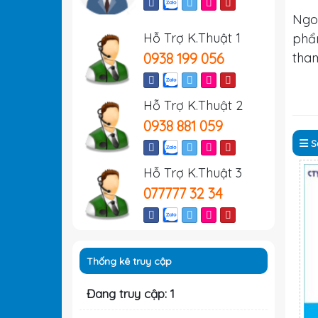
Ngo
Hỗ Trợ K.Thuật 1
ph
0938 199 056
tha
Hỗ Trợ K.Thuật 2
0938 881 059
S
Hỗ Trợ K.Thuật 3
077777 32 34
Thống kê truy cập
Đang truy cập: 1