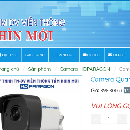
DỊCH VỤ
BẢO HÀNH
DOWNLOAD
VIDEO
LIÊN HỆ
rang chủ
Sản phẩm
Camera HDPARAGON
Came
Camera Quan
Giá:
898.800 đ
1.
VUI LÒNG G