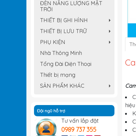
ĐÈN NĂNG LƯỢNG MẶT
TRỜI
THIẾT BỊ GHI HÌNH
+
THIẾT BỊ LƯU TRỮ
+
PHỤ KIỆN
Th
+
Nhà Thông Minh
Ca
Tổng Đài Điện Thoại
Thiết bị mạng
SẢN PHẨM KHÁC
Cam
+
C
hiệu
Đội ngũ hỗ trợ
K
Tư vấn lắp đặt
C
0989 737 355
C