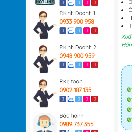
Đ
Ố
P.Kinh Doanh 1
H
0933 900 958
I
Xuất
Hãn
P.Kinh Doanh 2
0948 900 959
P.Kế toán
0902 187 135
Bảo hành
0989 737 355