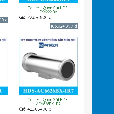
-
Camera Quan Sát HDS-
EX6222IRA
Giá:
72.676.800 đ
000 đ
103.824.000 đ
-
Camera Quan Sát HDS-
AC6626BX-IR7
Giá:
42.386.400 đ