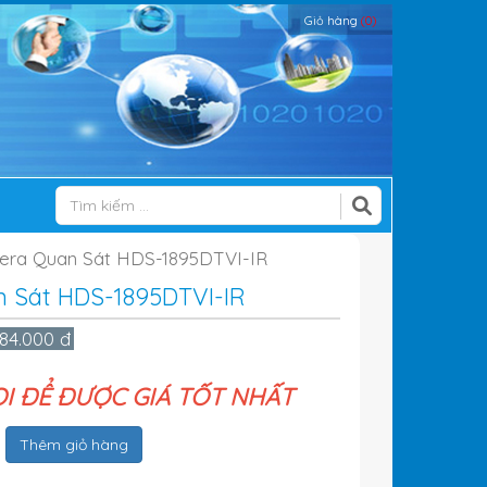
Giỏ hàng
(0)
ra Quan Sát HDS-1895DTVI-IR
 Sát HDS-1895DTVI-IR
284.000 đ
ỌI ĐỂ ĐƯỢC GIÁ TỐT NHẤT
Thêm giỏ hàng