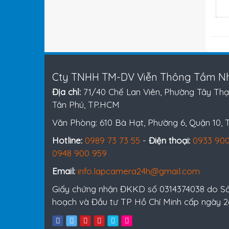
Cty TNHH TM-DV Viễn Thông Tầm Nh
Địa chỉ:
71/40 Chế Lan Viên, Phường Tây Thạ
Tân Phú, TP.HCM
Văn Phòng: 610 Bà Hạt, Phường 6, Quận 10,
Hotline:
0989 73 73 55
-
Điện thoại:
0933 900
0948 900 959
Email:
info.lapcamera24h@gmail.com
Giấy chứng nhận ĐKKD số 0314374038 do S
hoạch và Đầu tư TP Hồ Chí Minh cấp ngày 