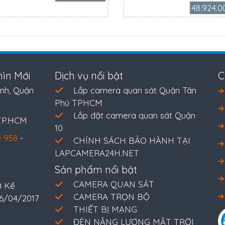
48.924.0
ìn Mới
Dịch vụ nổi bật
C
nh, Quận
Lắp camera quan sát Quận Tân
Phú TPHCM
Lắp đặt camera quan sát Quận
 TP.HCM
10
 958
-
CHÍNH SÁCH BẢO HÀNH TẠI
LAPCAMERA24H.NET
Sản phẩm nổi bật
CAMERA QUAN SÁT
ở Kế
CAMERA TRỌN BỘ
26/04/2017
THIẾT BỊ MẠNG
ĐÈN NĂNG LƯỢNG MẶT TRỜI