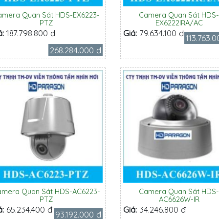
amera Quan Sát HDS-EX6223-
Camera Quan Sát HDS
PTZ
EX6222IRA/AC
á:
187.798.800 đ
Giá:
79.634.100 đ
113.763.
268.284.000 đ
amera Quan Sát HDS-AC6223-
Camera Quan Sát HDS
PTZ
AC6626W-IR
á:
65.234.400 đ
Giá:
34.246.800 đ
93.192.000 đ