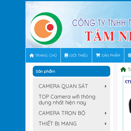
TRANG CHỦ
GIỚI THIỆU
SẢN PHẨM
T
Sản phẩm
CAMERA QUAN SÁT
+
TOP Camera wifi thông
dụng nhất hiện nay
CAMERA TRỌN BỘ
+
THIẾT BỊ MẠNG
+