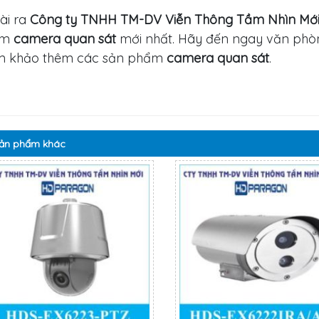
ài ra
Công ty TNHH TM-DV Viễn Thông Tầm Nhìn Mớ
ẩm
camera quan sát
mới nhất. Hãy đến ngay văn phò
m khảo thêm các sản phẩm
camera quan sát
.
ản phẩm
khác