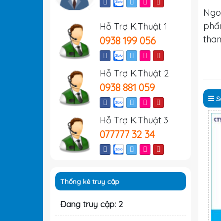
Ngo
ph
Hỗ Trợ K.Thuật 1
tha
0938 199 056
Hỗ Trợ K.Thuật 2
0938 881 059
S
Hỗ Trợ K.Thuật 3
077777 32 34
Thống kê truy cập
Đang truy cập: 2