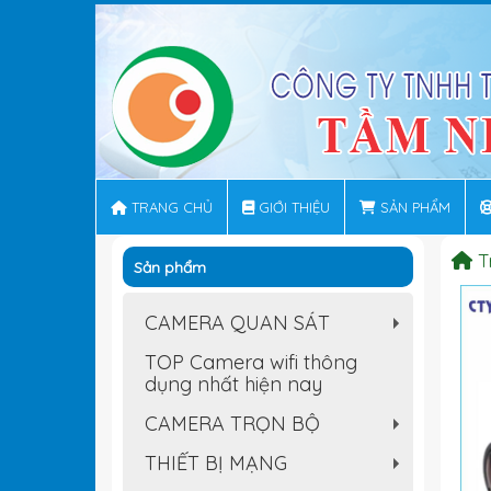
TRANG CHỦ
GIỚI THIỆU
SẢN PHẨM
T
Sản phẩm
CAMERA QUAN SÁT
+
TOP Camera wifi thông
dụng nhất hiện nay
CAMERA TRỌN BỘ
+
THIẾT BỊ MẠNG
+