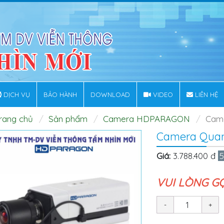
DỊCH VỤ
BẢO HÀNH
DOWNLOAD
VIDEO
LIÊN HỆ
rang chủ
Sản phẩm
Camera HDPARAGON
Cam
Camera Quan
Giá:
3.788.400 đ
5
VUI LÒNG G