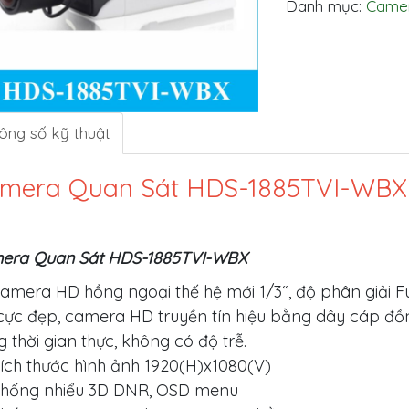
Danh mục:
Came
ông số kỹ thuật
mera Quan Sát HDS-1885TVI-WBX
era Quan Sát HDS-1885TVI-WBX
amera HD hồng ngoại thế hệ mới 1/3“, độ phân giải Ful
ực đẹp, camera HD truyền tín hiệu bằng dây cáp đồn
 thời gian thực, không có độ trễ.
ích thước hình ảnh 1920(H)x1080(V)
hống nhiểu 3D DNR, OSD menu