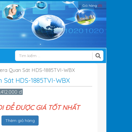
Giỏ hàng
(0)
era Quan Sát HDS-1885TVI-WBX
 Sát HDS-1885TVI-WBX
.412.000 đ
ỌI ĐỂ ĐƯỢC GIÁ TỐT NHẤT
Thêm giỏ hàng