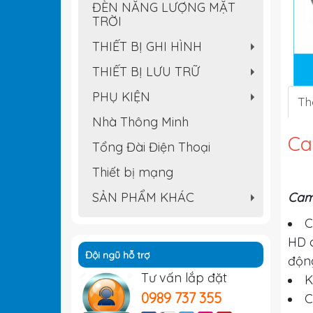
ĐÈN NĂNG LƯỢNG MẶT
TRỜI
THIẾT BỊ GHI HÌNH
+
THIẾT BỊ LƯU TRỮ
+
PHỤ KIỆN
Th
+
Nhà Thông Minh
Ca
Tổng Đài Điện Thoại
Thiết bị mạng
SẢN PHẨM KHÁC
Cam
+
C
HD c
Đội ngũ hỗ trợ
động
Tư vấn lắp đặt
K
0989 737 355
C