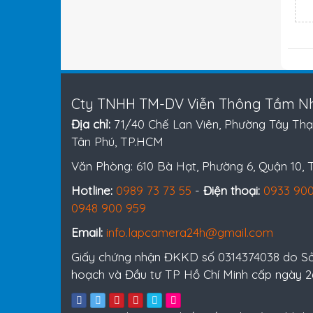
Cty TNHH TM-DV Viễn Thông Tầm Nh
Địa chỉ:
71/40 Chế Lan Viên, Phường Tây Thạ
Tân Phú, TP.HCM
Văn Phòng: 610 Bà Hạt, Phường 6, Quận 10,
Hotline:
0989 73 73 55
-
Điện thoại:
0933 900
0948 900 959
Email:
info.lapcamera24h@gmail.com
Giấy chứng nhận ĐKKD số 0314374038 do S
hoạch và Đầu tư TP Hồ Chí Minh cấp ngày 