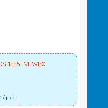
DS-1885TVI-WBX
lắp đặt.