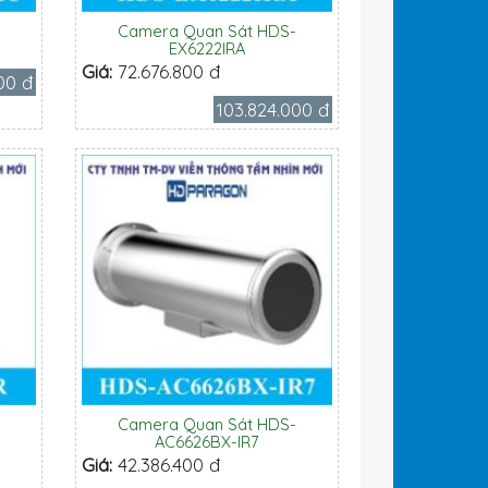
-
Camera Quan Sát HDS-
EX6222IRA
Giá:
72.676.800 đ
000 đ
103.824.000 đ
-
Camera Quan Sát HDS-
AC6626BX-IR7
Giá:
42.386.400 đ