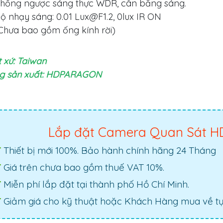
hống ngược sáng thực WDR, cân bằng sáng.
ộ nhạy sáng: 0.01
Lux@F1.2
, 0lux IR ON
Chưa bao gồm ống kính rời)
 xứ: Taiwan
g sản xuất: HDPARAGON
Lắp đặt Camera Quan Sát H
Thiết bị mới 100%. Bảo hành chính hãng 24 Tháng
Giá trên chưa bao gồm thuế VAT 10%.
Miễn phí lắp đặt tại thành phố Hồ Chí Minh.
Giảm giá cho kỹ thuật hoặc Khách Hàng mua về tự 