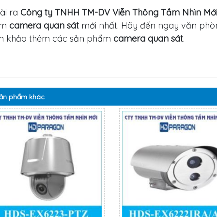
ài ra
Công ty TNHH TM-DV Viễn Thông Tầm Nhìn Mớ
ẩm
camera quan sát
mới nhất. Hãy đến ngay văn phò
m khảo thêm các sản phẩm
camera quan sát
.
ản phẩm
khác