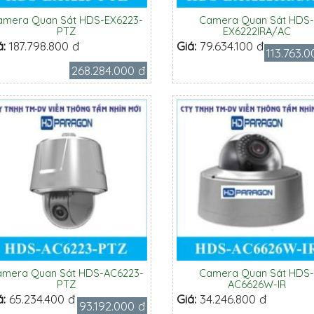
amera Quan Sát HDS-EX6223-
Camera Quan Sát HDS
PTZ
EX6222IRA/AC
á:
187.798.800 đ
Giá:
79.634.100 đ
113.763.
268.284.000 đ
amera Quan Sát HDS-AC6223-
Camera Quan Sát HDS
PTZ
AC6626W-IR
á:
65.234.400 đ
Giá:
34.246.800 đ
93.192.000 đ