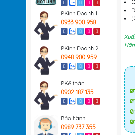
C
Đ
P.Kinh Doanh 1
(
0933 900 958
Xuất
Hãn
P.Kinh Doanh 2
0948 900 959
P.Kế toán
0902 187 135
Bảo hành
0989 737 355