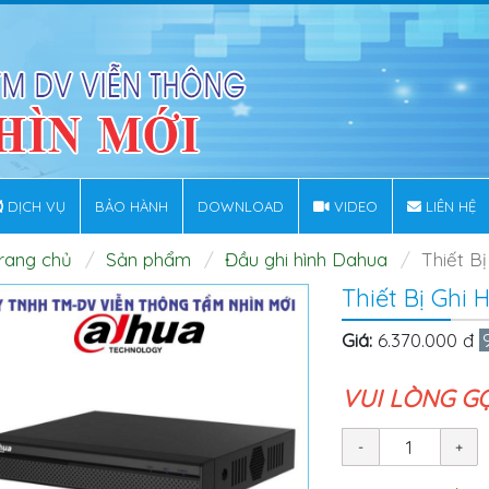
DỊCH VỤ
BẢO HÀNH
DOWNLOAD
VIDEO
LIÊN HỆ
rang chủ
Sản phẩm
Đầu ghi hình Dahua
Thiết B
Thiết Bị Ghi
Giá:
6.370.000 đ
VUI LÒNG G