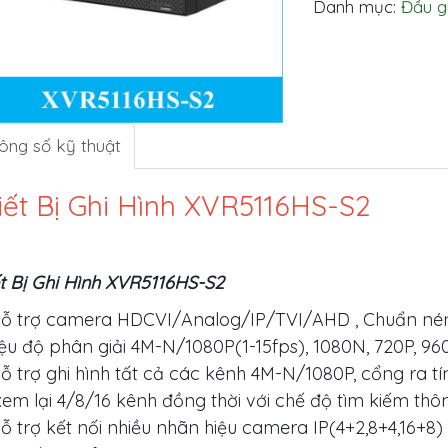
Danh mục:
Đầu g
ông số kỹ thuật
iết Bị Ghi Hình XVR5116HS-S2
t Bị Ghi Hình XVR5116HS-S2
ỗ trợ camera HDCVI/Analog/IP/TVI/AHD , Chuẩn nén 
iệu độ phân giải 4M-N/1080P(1-15fps), 1080N, 720P, 96
ỗ trợ ghi hình tất cả các kênh 4M-N/1080P, cổng ra t
xem lại 4/8/16 kênh đồng thời với chế độ tìm kiếm th
ỗ trợ kết nối nhiều nhãn hiệu camera IP(4+2,8+4,16+8