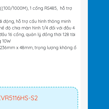
5((100/1000M), 1 cổng RS485, hỗ trợ
di động, hỗ trợ cấu hình thông minh
hế độ chia màn hình 1/4 đối với đầu 4
đầu 16 cổng, quản lý đồng thời 128 tài
g 10W
 x 236mm x 48mm, trọng lượng không ổ
 XVR5116HS-S2