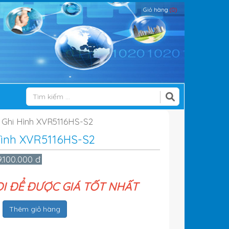
Giỏ hàng
(0)
ị Ghi Hình XVR5116HS-S2
 Hình XVR5116HS-S2
9.100.000 đ
ỌI ĐỂ ĐƯỢC GIÁ TỐT NHẤT
Thêm giỏ hàng