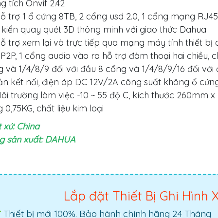
g tích Onvif 2.42
ỗ trợ 1 ổ cứng 8TB, 2 cổng usd 2.0, 1 cổng mạng RJ4
 kiển quay quét 3D thông minh với giao thức Dahua
ỗ trợ xem lại và trực tiếp qua mạng máy tính thiết bị 
P2P, 1 cổng audio vào ra hỗ trợ đàm thoại hai chiều, c
 và 1/4/8/9 đối với đầu 8 cổng và 1/4/8/9/16 đối với 
n kết nối, điện áp DC 12V/2A công suất không ổ cứn
ôi trường làm việc -10 ~ 55 độ C, kích thước 260mm
 0,75KG, chất liệu kim loại
 xứ: China
g sản xuất: DAHUA
Lắp đặt Thiết Bị Ghi Hình
Thiết bị mới 100%. Bảo hành chính hãng 24 Tháng