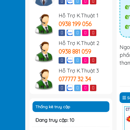
Hỗ Trợ K.Thuật 1
0938 199 056
Hỗ Trợ K.Thuật 2
Ngo
0938 881 059
ph
tha
Hỗ Trợ K.Thuật 3
077777 32 34
S
Thống kê truy cập
Đang truy cập: 10