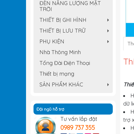
ĐÈN NĂNG LƯỢNG MẶT
TRỜI
THIẾT BỊ GHI HÌNH
+
THIẾT BỊ LƯU TRỮ
+
PHỤ KIỆN
Th
+
Nhà Thông Minh
Th
Tổng Đài Điện Thoại
Thiết bị mạng
SẢN PHẨM KHÁC
Thiế
+
H
dữ l
Đội ngũ hỗ trợ
H
Tư vấn lắp đặt
trợ 
0989 737 355
H