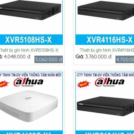
Thiết bị ghi hình XVR5108HS-X
Thiết bị ghi hình XVR4116H
á:
4.048.000 đ
Giá:
3.760.000 đ
5.060.000 đ
4.700.0