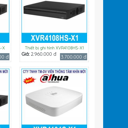
S-X
Thiết bị ghi hình XVR4108HS-X1
Giá:
2.960.000 đ
00 đ
3.700.000 đ