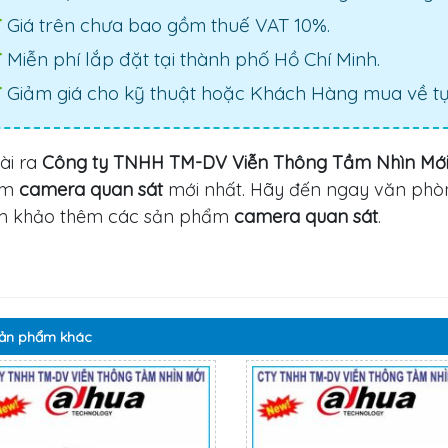
Giá trên chưa bao gồm thuế VAT 10%.
Miễn phí lắp đặt tại thành phố Hồ Chí Minh.
Giảm giá cho kỹ thuật hoặc Khách Hàng mua về tự 
ài ra
Công ty TNHH TM-DV Viễn Thông Tầm Nhìn Mớ
ẩm
camera quan sát
mới nhất. Hãy đến ngay văn phò
m khảo thêm các sản phẩm
camera quan sát
.
ản phẩm
khác