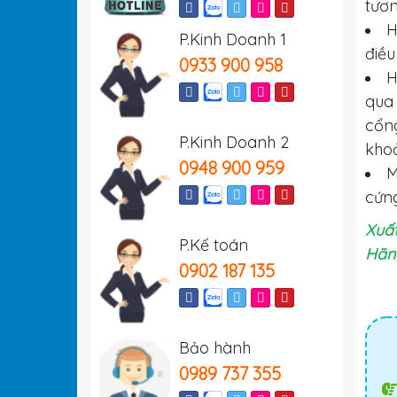
tươn
H
P.Kinh Doanh 1
điều
0933 900 958
H
qua 
cổng
P.Kinh Doanh 2
khoả
0948 900 959
M
cứng
Xuất
P.Kế toán
Hãn
0902 187 135
Bảo hành
0989 737 355