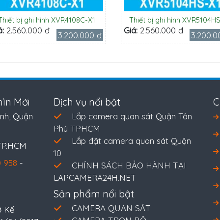
Thiết bị ghi hình XVR4108C-X1
Thiết bị ghi hình XVR5104H
á:
2.560.000 đ
Giá:
2.560.000 đ
3.200.000 đ
3.200.0
ìn Mới
Dịch vụ nổi bật
C
nh, Quận
Lắp camera quan sát Quận Tân
Phú TPHCM
Lắp đặt camera quan sát Quận
 TP.HCM
10
 958
-
CHÍNH SÁCH BẢO HÀNH TẠI
LAPCAMERA24H.NET
Sản phẩm nổi bật
CAMERA QUAN SÁT
ở Kế