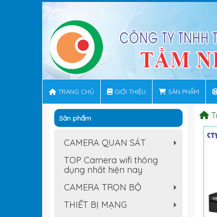
TRANG CHỦ
GIỚI THIỆU
SẢN PHẨM
T
Sản phẩm
CAMERA QUAN SÁT
+
TOP Camera wifi thông
dụng nhất hiện nay
CAMERA TRỌN BỘ
+
THIẾT BỊ MẠNG
+