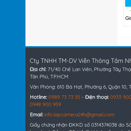
Gi
Cty TNHH TM-DV Viễn Thông Tầm Nh
Địa chỉ:
71/40 Chế Lan Viên, Phường Tây Thạ
Tân Phú, TP.HCM
Văn Phòng: 610 Bà Hạt, Phường 6, Quận 10,
Hotline:
0989 73 73 55
-
Điện thoại:
0933 900
0948 900 959
Email:
info.lapcamera24h@gmail.com
Giấy chứng nhận ĐKKD số 0314374038 do S