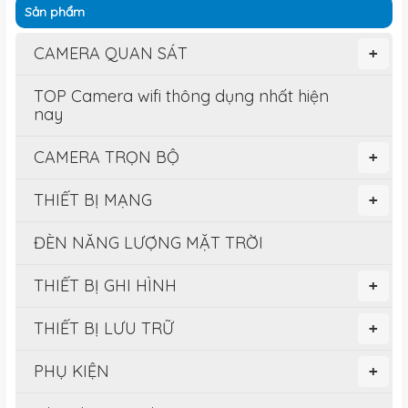
Sản phẩm
CAMERA QUAN SÁT
+
TOP Camera wifi thông dụng nhất hiện
nay
CAMERA TRỌN BỘ
+
THIẾT BỊ MẠNG
+
ĐÈN NĂNG LƯỢNG MẶT TRỜI
THIẾT BỊ GHI HÌNH
+
THIẾT BỊ LƯU TRỮ
+
PHỤ KIỆN
+