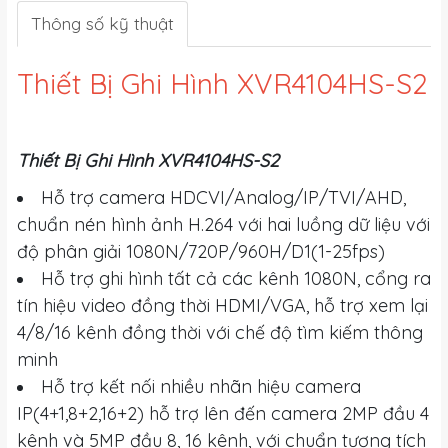
Thông số kỹ thuật
Thiết Bị Ghi Hình XVR4104HS-S2
Thiết Bị Ghi Hình XVR4104HS-S2
Hỗ trợ camera HDCVI/Analog/IP/TVI/AHD,
chuẩn nén hình ảnh H.264 với hai luồng dữ liệu với
độ phân giải 1080N/720P/960H/D1(1-25fps)
Hỗ trợ ghi hình tất cả các kênh 1080N, cổng ra
tín hiệu video đồng thời HDMI/VGA, hỗ trợ xem lại
4/8/16 kênh đồng thời với chế độ tìm kiếm thông
minh
Hỗ trợ kết nối nhiều nhãn hiệu camera
IP(4+1,8+2,16+2) hỗ trợ lên đến camera 2MP đầu 4
kênh và 5MP đầu 8, 16 kênh, với chuẩn tương tích