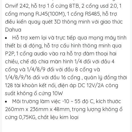
Onvif 2.42, hỗ trợ 1 ổ cứng 8TB, 2 cổng usd 2.0, 1
cổng mạng RJ45(100M), 1 cổng RS485, hỗ trợ
điều kiển quay quét 3D thông minh với giao thức
Dahua
Hỗ trợ xem lại và trực tiếp qua mạng máy tính
thiết bị di động, hỗ trợ cấu hình thông minh qua
P2P, 1 cổng audio vào ra hỗ trợ đàm thoại hai
chiều, chế độ chia màn hình 1/4 đối với đầu 4
cổng và 1/4/8/9 đối với đầu 8 cổng và
1/4/8/9/16 đối với đầu 16 cổng , quản lý đồng thời
128 tài khoản kết nối, điện áp DC 12V/2A công
suất không ổ cứng 10W
Môi trường làm việc -10 ~ 55 độ C, kích thước
260mm x 236mm x 48mm, trọng lượng không ổ
cứng 0,75KG, chất liệu kim loại