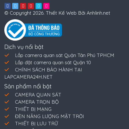
© Copyright 2026. Thiết Kế Web Bởi Anhlinh.net
Dịch vụ nổi bật
Lắp camera quan sát Quận Tân Phú TPHCM
Lắp đặt camera quan sát Quận 10
CHÍNH SÁCH BẢO HÀNH TẠI
LAPCAMERA24H.NET
Sản phẩm nổi bật
CAMERA QUAN SÁT
CAMERA TRỌN BỘ
THIẾT BỊ MẠNG
ĐÈN NĂNG LƯỢNG MẶT TRỜI
THIẾT BỊ LƯU TRỮ