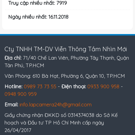
Truy cập nhiều nhất: 7919
Ngày nhiều nhất: 16.11.2018
Cty TNHH TM-DV Viễn Thông Tầm Nhìn Mới
Địa chỉ:
71/40 Chế Lan Viên, Phường Tây Thạnh, Quận
Tân Phú, TP.HCM
Văn Phòng: 610 Bà Hạt, Phường 6, Quận 10, TP.HCM
Hotline:
0989 73 73 55
-
Điện thoại:
0933 900 958
-
0948 900 959
Email:
info.lapcamera24h@gmail.com
Giấy chứng nhận ĐKKD số 0314374038 do Sở Kế
hoạch và Đầu tư TP Hồ Chí Minh cấp ngày
26/04/2017