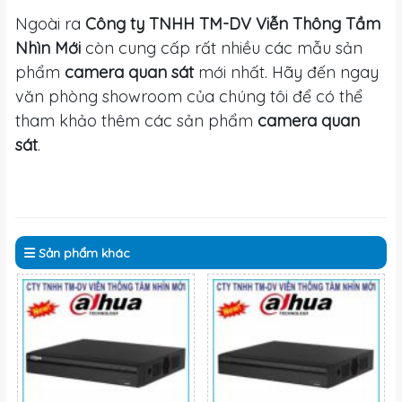
Ngoài ra
Công ty TNHH TM-DV Viễn Thông Tầm
Nhìn Mới
còn cung cấp rất nhiều các mẫu sản
phẩm
camera quan sát
mới nhất. Hãy đến ngay
văn phòng showroom của chúng tôi để có thể
tham khảo thêm các sản phẩm
camera quan
sát
.
Sản phẩm
khác