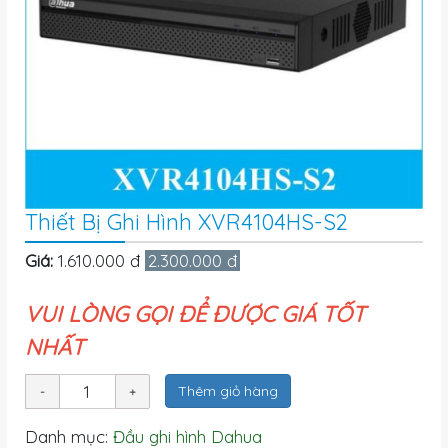
Thiết Bị Ghi Hình XVR4104HS-S2
Giá:
1.610.000 đ
2.300.000 đ
VUI LÒNG GỌI ĐỂ ĐƯỢC GIÁ TỐT
NHẤT
Thêm giỏ hàng
Danh mục:
Đầu ghi hình Dahua