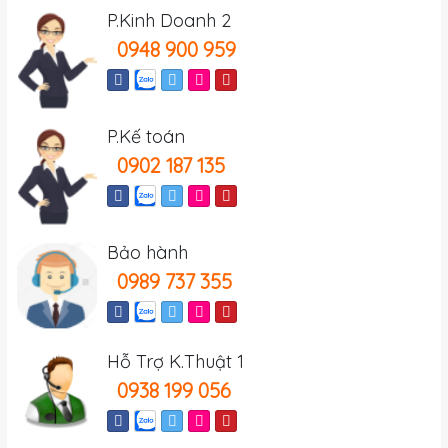
P.Kinh Doanh 2
0948 900 959
P.Kế toán
0902 187 135
Bảo hành
0989 737 355
Hỗ Trợ K.Thuật 1
0938 199 056