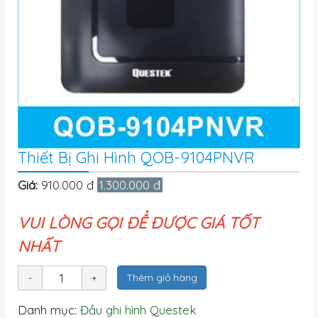
Thiết Bị Ghi Hình QOB-9104PNVR
Giá:
910.000 đ
1.300.000 đ
VUI LÒNG GỌI ĐỂ ĐƯỢC GIÁ TỐT
NHẤT
Thêm giỏ hàng
Danh mục:
Đầu ghi hình Questek