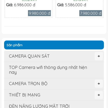
Giá:
6.986.000 đ
Giá:
5.586.000 đ
9.980.000 đ
7.980.000 đ
Sản phẩm
CAMERA QUAN SÁT
+
TOP Camera wifi thông dụng nhất hiện
nay
CAMERA TRỌN BỘ
+
THIẾT BỊ MẠNG
+
ĐÈN NĂNG LƯỢNG MẶT TRỜI