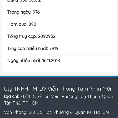
Trong ngày: 976
Hôm qua: 890
Tổng truy cập: 2092932
Truy cập nhiều nhất: 7919
Ngày nhiều nhất: 16.11.2018
Cty TNHH TM-DV Viễn Thông Tầm Nhìn Mới
Địa chỉ:
71/40 Chế Lan Viên, Phường Tây Thạnh, Quận
Tân Phú, TP.HCM
Văn Phòng: 610 Bà Hạt, Phường 6, Quận 10, TP.HCM