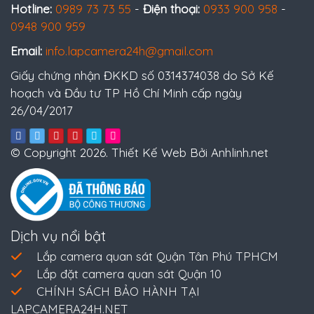
Hotline:
0989 73 73 55
-
Điện thoại:
0933 900 958
-
0948 900 959
Email:
info.lapcamera24h@gmail.com
Giấy chứng nhận ĐKKD số 0314374038 do Sở Kế
hoạch và Đầu tư TP Hồ Chí Minh cấp ngày
26/04/2017
© Copyright 2026. Thiết Kế Web Bởi Anhlinh.net
Dịch vụ nổi bật
Lắp camera quan sát Quận Tân Phú TPHCM
Lắp đặt camera quan sát Quận 10
CHÍNH SÁCH BẢO HÀNH TẠI
LAPCAMERA24H.NET