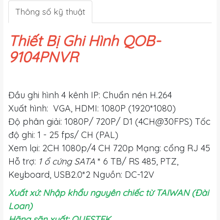
Thông số kỹ thuật
Thiết Bị Ghi Hình QOB-
9104PNVR
Đầu ghi hình 4 kênh IP: Chuẩn nén H.264
Xuất hình: VGA, HDMI: 1080P (1920*1080)
Độ phân giải: 1080P/ 720P/ D1 (4CH@30FPS) Tốc
độ ghi: 1 - 25 fps/ CH (PAL)
Xem lại: 2CH 1080p/4 CH 720p Mạng: cổng RJ 45
Hỗ trợ:
1 ổ cứng SATA
* 6 TB/ RS 485, PTZ,
Keyboard, USB2.0*2 Nguồn: DC-12V
Xuất xứ: Nhập khẩu nguyên chiếc từ TAIWAN (Đài
Loan)
Hãng sãn xuất: QUESTEK