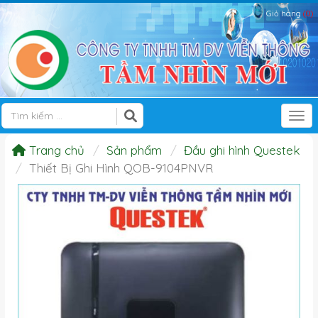
Giỏ hàng
(0)
Tog
Trang chủ
Sản phẩm
Đầu ghi hình Questek
Thiết Bị Ghi Hình QOB-9104PNVR