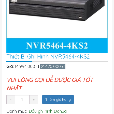
Thiết Bị Ghi Hình NVR5464-4KS2
Giá:
14.994.000 đ
21.420.000 đ
VUI LÒNG GỌI ĐỂ ĐƯỢC GIÁ TỐT
NHẤT
Thêm giỏ hàng
Danh mục:
Đầu ghi hình Dahua