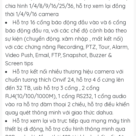
chia hình 1/4/8/9/16/25/36, hỗ trợ xem lại đồng
thời 1/4/9/16 camera
Hỗ trợ 16 cổng báo động đầu vào và 6 cổng
báo động đầu ra, với các chế độ cảnh báo theo
sự kiện (chuyển động. xâm nhập , mất kết nối)
với các chứng năng Recording, PTZ, Tour, Alarm,
Video Push, Email, FTP, Snapshot, Buzzer &
Screen tips
Hỗ trợ kết nối nhiều thương hiệu camera với
chuẩn tương thích Onvif 2.4, hỗ trợ 4 ổ cứng lên
đến 32 TB, usb hỗ trợ 3 cổng , 2 cổng
RJ4(10/100/1000M), 1 cổng RS232, 1 cổng audio
vào ra hỗ trợ đàm thoại 2 chiều, hỗ trợ điều khiển
quay quét thông minh với giao thức dahua.
Hỗ trợ xem lại và trực tiếp qua mạng máy tính
thiết bị di động, hỗ trợ cấu hình thông minh qua