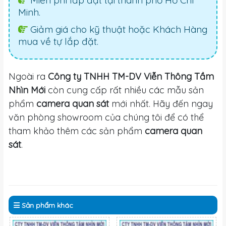
Miễn phí lắp đặt tại thành phố Hồ Chí
Minh.
Giảm giá cho kỹ thuật hoặc Khách Hàng
mua về tự lắp đặt.
Ngoài ra
Công ty TNHH TM-DV Viễn Thông Tầm
Nhìn Mới
còn cung cấp rất nhiều các mẫu sản
phẩm
camera quan sát
mới nhất. Hãy đến ngay
văn phòng showroom của chúng tôi để có thể
tham khảo thêm các sản phẩm
camera quan
sát
.
Sản phẩm
khác