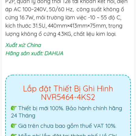
P2P, quản lý đồng thời 128 tài khoản kết nối, điện
áp AC 100~240V, 50/60 Hz, công suất không ổ
cứng 16.7W, môi trường làm việc -10 ~ 55 độ C,
kích thước 31.5U, 440mm×413mm×75mm, trọng
lượng không ổ cứng 4.3KG, chất liệu kim loại.
Xuất xứ: China
Hãng sản xuất: DAHUA
Lắp đặt Thiết Bị Ghi Hình
NVR5464-4KS2
Thiết bị mới 100%. Bảo hành chính hãng
24 Tháng
Giá trên chưa bao gồm thuế VAT 10%.