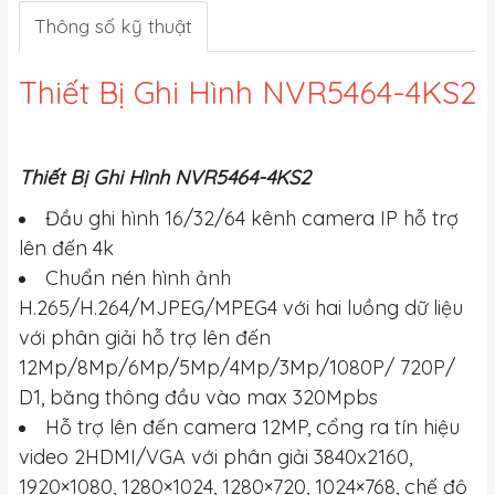
Thông số kỹ thuật
Thiết Bị Ghi Hình NVR5464-4KS2
Thiết Bị Ghi Hình NVR5464-4KS2
Đầu ghi hình 16/32/64 kênh camera IP hỗ trợ
lên đến 4k
Chuẩn nén hình ảnh
H.265/H.264/MJPEG/MPEG4 với hai luồng dữ liệu
với phân giải hỗ trợ lên đến
12Mp/8Mp/6Mp/5Mp/4Mp/3Mp/1080P/ 720P/
D1, băng thông đầu vào max 320Mpbs
Hỗ trợ lên đến camera 12MP, cổng ra tín hiệu
video 2HDMI/VGA với phân giải 3840x2160,
1920×1080, 1280×1024, 1280×720, 1024×768, chế độ