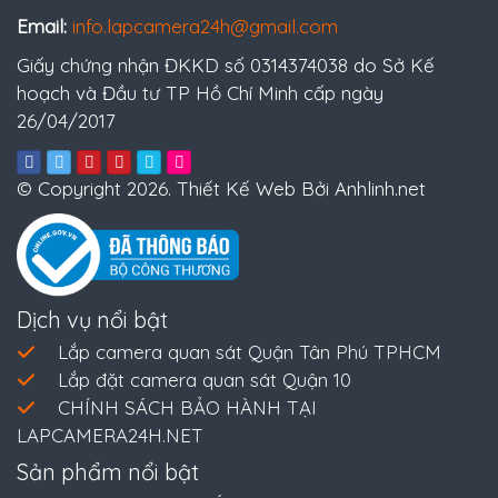
Email:
info.lapcamera24h@gmail.com
Giấy chứng nhận ĐKKD số 0314374038 do Sở Kế
hoạch và Đầu tư TP Hồ Chí Minh cấp ngày
26/04/2017
© Copyright 2026. Thiết Kế Web Bởi Anhlinh.net
Dịch vụ nổi bật
Lắp camera quan sát Quận Tân Phú TPHCM
Lắp đặt camera quan sát Quận 10
CHÍNH SÁCH BẢO HÀNH TẠI
LAPCAMERA24H.NET
Sản phẩm nổi bật