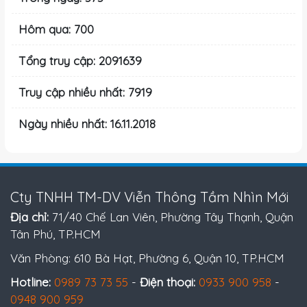
Hôm qua: 700
Tổng truy cập: 2091639
Truy cập nhiều nhất: 7919
Ngày nhiều nhất: 16.11.2018
Cty TNHH TM-DV Viễn Thông Tầm Nhìn Mới
Địa chỉ:
71/40 Chế Lan Viên, Phường Tây Thạnh, Quận
Tân Phú, TP.HCM
Văn Phòng: 610 Bà Hạt, Phường 6, Quận 10, TP.HCM
Hotline:
0989 73 73 55
-
Điện thoại:
0933 900 958
-
0948 900 959