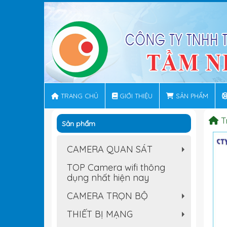
TRANG CHỦ
GIỚI THIỆU
SẢN PHẨM
T
Sản phẩm
CAMERA QUAN SÁT
+
TOP Camera wifi thông
dụng nhất hiện nay
CAMERA TRỌN BỘ
+
THIẾT BỊ MẠNG
+