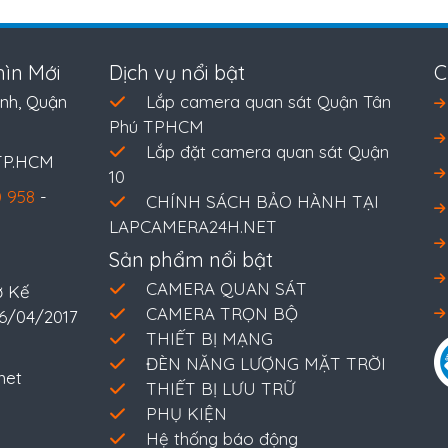
ìn Mới
Dịch vụ nổi bật
C
nh, Quận
Lắp camera quan sát Quận Tân
Phú TPHCM
Lắp đặt camera quan sát Quận
 TP.HCM
10
 958
-
CHÍNH SÁCH BẢO HÀNH TẠI
LAPCAMERA24H.NET
Sản phẩm nổi bật
CAMERA QUAN SÁT
ở Kế
CAMERA TRỌN BỘ
26/04/2017
THIẾT BỊ MẠNG
ĐÈN NĂNG LƯỢNG MẶT TRỜI
net
THIẾT BỊ LƯU TRỮ
PHỤ KIỆN
Hệ thống báo động