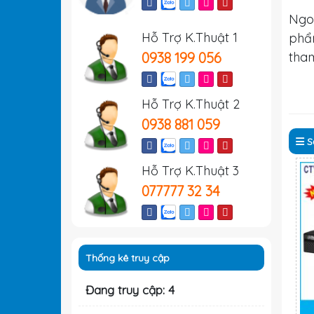
Ngo
Hỗ Trợ K.Thuật 1
ph
0938 199 056
tha
Hỗ Trợ K.Thuật 2
0938 881 059
S
Hỗ Trợ K.Thuật 3
077777 32 34
Thống kê truy cập
Đang truy cập: 4