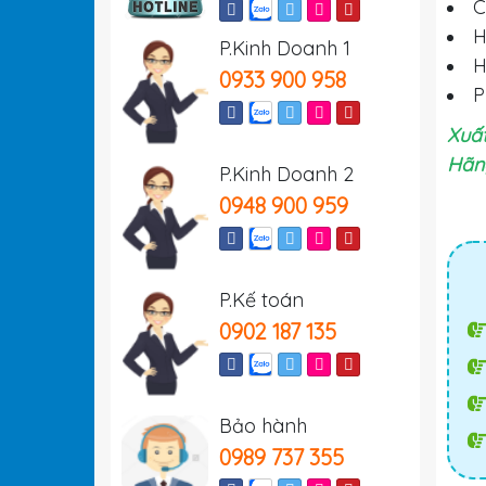
C
H
P.Kinh Doanh 1
H
0933 900 958
P
Xuất
Hãn
P.Kinh Doanh 2
0948 900 959
P.Kế toán
0902 187 135
Bảo hành
0989 737 355