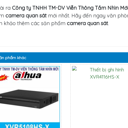
ài ra
Công ty TNHH TM-DV Viễn Thông Tầm Nhìn Mớ
ẩm
camera quan sát
mới nhất. Hãy đến ngay văn phò
m khảo thêm các sản phẩm
camera quan sát
.
ản phẩm
khác