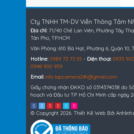
Cty TNHH TM-DV Viễn Thông Tầm Nh
Địa chỉ:
71/40 Chế Lan Viên, Phường Tây Thạ
Tân Phú, TP.HCM
Văn Phòng: 610 Bà Hạt, Phường 6, Quận 10,
Hotline:
0989 73 73 55
-
Điện thoại:
0933 900
0948 900 959
Email:
info.lapcamera24h@gmail.com
Giấy chứng nhận ĐKKD số 0314374038 do S
hoạch và Đầu tư TP Hồ Chí Minh cấp ngày 
© Copyright 2026. Thiết Kế Web Bởi Anhlinh.