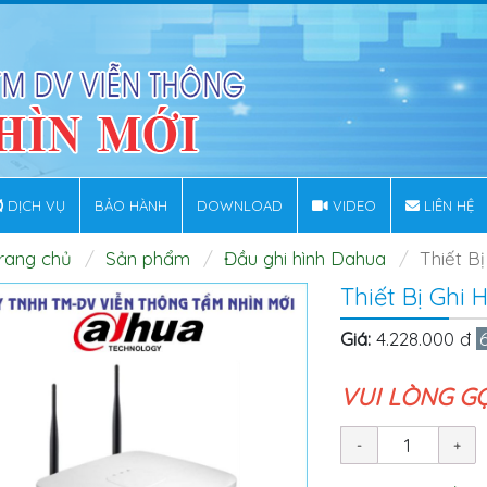
DỊCH VỤ
BẢO HÀNH
DOWNLOAD
VIDEO
LIÊN HỆ
rang chủ
Sản phẩm
Đầu ghi hình Dahua
Thiết B
Thiết Bị Ghi
Giá:
4.228.000 đ
VUI LÒNG G