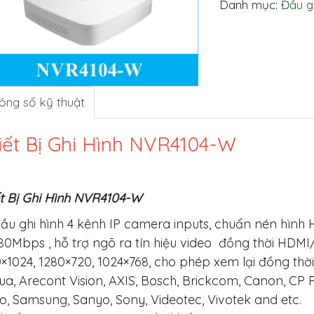
Danh mục:
Đầu g
ông số kỹ thuật
iết Bị Ghi Hình NVR4104-W
t Bị Ghi Hình NVR4104-W
ầu ghi hình 4 kênh IP camera inputs, chuẩn nén hình
0Mbps , hỗ trợ ngõ ra tín hiệu video đồng thời HDMI/
×1024, 1280×720, 1024×768, cho phép xem lại đồng thờ
a, Arecont Vision, AXIS, Bosch, Brickcom, Canon, CP P
o, Samsung, Sanyo, Sony, Videotec, Vivotek and etc.