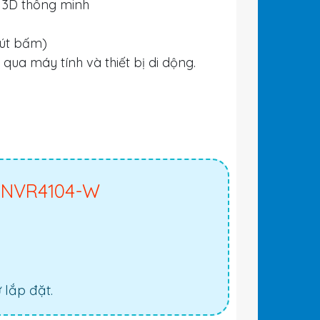
t 3D thông minh
nút bấm)
ua máy tính và thiết bị di dộng.
nh NVR4104-W
lắp đặt.