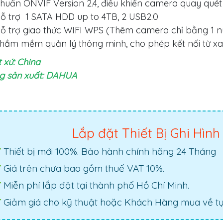
huẩn ONVIF Version 2.4, điều khiển camera quay qué
ỗ trợ 1 SATA HDD up to 4TB, 2 USB2.0
ỗ trợ giao thức WIFI WPS (Thêm camera chỉ bằng 1 
hầm mềm quản lý thông minh, cho phép kết nối từ xa q
 xứ: China
g sản xuất: DAHUA
Lắp đặt Thiết Bị Ghi Hì
Thiết bị mới 100%. Bảo hành chính hãng 24 Tháng
Giá trên chưa bao gồm thuế VAT 10%.
Miễn phí lắp đặt tại thành phố Hồ Chí Minh.
Giảm giá cho kỹ thuật hoặc Khách Hàng mua về tự 