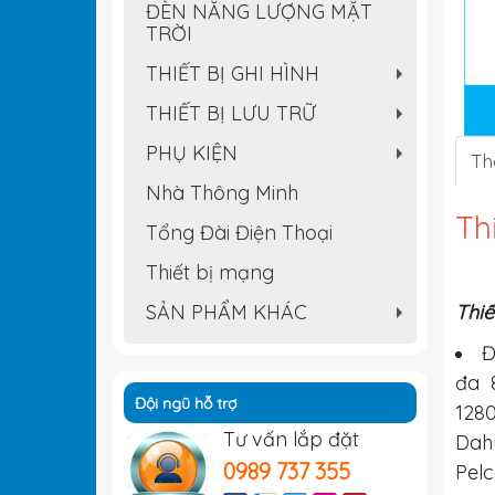
ĐÈN NĂNG LƯỢNG MẶT
TRỜI
THIẾT BỊ GHI HÌNH
+
THIẾT BỊ LƯU TRỮ
+
PHỤ KIỆN
Th
+
Nhà Thông Minh
Th
Tổng Đài Điện Thoại
Thiết bị mạng
SẢN PHẨM KHÁC
Thiế
+
Đ
đa 8
Đội ngũ hỗ trợ
1280
Tư vấn lắp đặt
Dahu
0989 737 355
Pelc