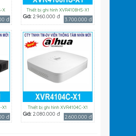
S-X
Thiết bị ghi hình XVR4108HS-X1
Giá:
2.960.000 đ
00 đ
3.700.000 đ
S-X1
Thiết bị ghi hình XVR4104C-X1
Giá:
2.080.000 đ
00 đ
2.600.000 đ