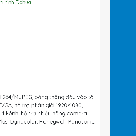
hi hình Dahua
 H.264/MJPEG, băng thông đầu vào tối
VGA, hỗ trợ phân giải 1920×1080,
i 4 kênh, hỗ trợ nhiều hãng camera:
lus, Dynacolor, Honeywell, Panasonic,