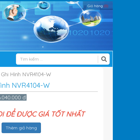
Giỏ hàng
(0)
ị Ghi Hình NVR4104-W
 Hình NVR4104-W
6.040.000 đ
ỌI ĐỂ ĐƯỢC GIÁ TỐT NHẤT
Thêm giỏ hàng