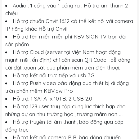
Audio : 1 cổng vào 1 cổng ra , Hỗ trợ âm thanh 2
chiều
Hỗ trợ chuẩn Onvif 16.12 có thể kết nối với camera
IP hãng khác Hỗ trợ Onvif
Hỗ trợ tên miền miễn phí KBVISION.TV trọn đời
sản phẩm
Hỗ trợ Cloud (server tại Việt Nam hoạt động
mạnh mẽ , ổn định) chỉ cần scan QR Code :dễ dàng
cài đặt ,quan sát qua phần mềm trên điện thoại.
Hỗ trợ kết nối trực tiếp với usb 3G
Hỗ trợ Push video báo động qua thiết bị di động
trên phần mềm KBView Pro
Hỗ trợ: 1 SATA x 10TB, 2 USB 2.0
Hỗ trợ 128 user truy cập cùng lúc thích hợp cho
những dự án như trường học , trường mầm non .....
Hỗ trợ truyền tải âm thanh, báo động qua cáp
đồng trục
Hỗ trợ kết nối camera PIR, báo động chuyển