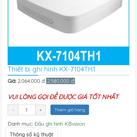
Thiết bị ghi hình KX-7104TH1
Giá:
2.064.000 đ
2.580.000 đ
VUI LÒNG GỌI ĐỂ ĐƯỢC GIÁ TỐT NHẤT
Thêm giỏ hàng
Danh mục:
Đầu ghi hình KBvision
Thông số kỹ thuật