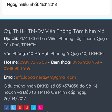
Ngày nhiều nhất: 16.11.2018
Cty TNHH TM-DV Viễn Thông Tầm Nhìn Mới
Địa chỉ:
71/40 Chế Lan Viên, Phường Tây Thạnh, Quận
Tân Phú, TP.HCM
Văn Phòng: 610 Bà Hạt, Phường 6, Quận 10, TP.HCM
Hotline:
0989 73 73 55
-
Điện thoại:
0933 900 958
-
0948 900 959
Email:
info.lapcamera24h@gmail.com
Giấy chứng nhận ĐKKD số 0314374038 do Sở Kế
hoạch và Đầu tư TP Hồ Chí Minh cấp ngày
26/04/2017