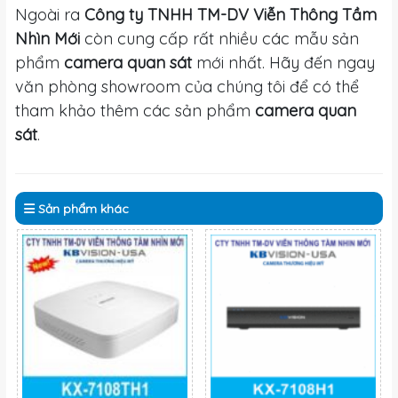
Ngoài ra
Công ty TNHH TM-DV Viễn Thông Tầm
Nhìn Mới
còn cung cấp rất nhiều các mẫu sản
phẩm
camera quan sát
mới nhất. Hãy đến ngay
văn phòng showroom của chúng tôi để có thể
tham khảo thêm các sản phẩm
camera quan
sát
.
Sản phẩm
khác