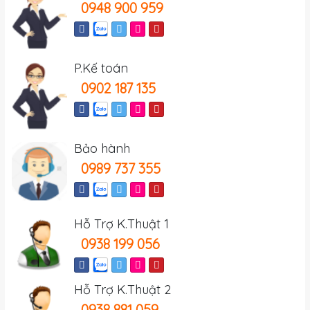
0948 900 959
P.Kế toán
0902 187 135
Bảo hành
0989 737 355
Hỗ Trợ K.Thuật 1
0938 199 056
Hỗ Trợ K.Thuật 2
0938 881 059