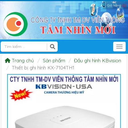
Giỏ hàng
(0)
Tog
Trang chủ
Sản phẩm
Đầu ghi hình KBvision
Thiết bị ghi hình KX-7104TH1