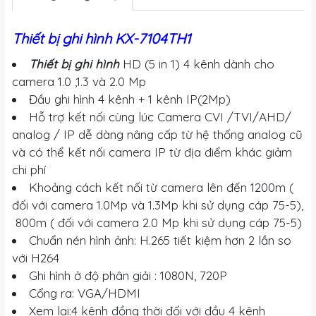
Thiết bị ghi hình KX-7104TH1
Thiết bị ghi hình
HD (5 in 1) 4 kênh dành cho
camera 1.0 ,1.3 và 2.0 Mp
Đầu ghi hình 4 kênh + 1 kênh IP(2Mp)
Hỗ trợ kết nối cùng lúc Camera CVI /TVI/AHD/
analog / IP dễ dàng nâng cấp từ hệ thống analog cũ
và có thể kết nối camera IP từ địa điểm khác giảm
chi phí
Khoảng cách kết nối từ camera lên đến 1200m (
đối với camera 1.0Mp và 1.3Mp khi sử dụng cáp 75-5),
800m ( đối với camera 2.0 Mp khi sử dụng cáp 75-5)
Chuẩn nén hình ảnh: H.265 tiết kiệm hơn 2 lần so
với H264
Ghi hình ở độ phân giải : 1080N, 720P
Cổng ra: VGA/HDMI
Xem lại:4 kênh đồng thời đối với đầu 4 kênh