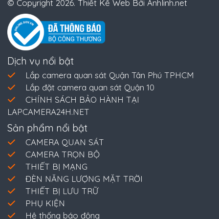
© Copyright 2026. Thiết Kế Web Bởi Anhlinh.net
Dịch vụ nổi bật
Lắp camera quan sát Quận Tân Phú TPHCM
Lắp đặt camera quan sát Quận 10
CHÍNH SÁCH BẢO HÀNH TẠI
LAPCAMERA24H.NET
Sản phẩm nổi bật
CAMERA QUAN SÁT
CAMERA TRỌN BỘ
THIẾT BỊ MẠNG
ĐÈN NĂNG LƯỢNG MẶT TRỜI
THIẾT BỊ LƯU TRỮ
PHỤ KIỆN
Hệ thống báo động