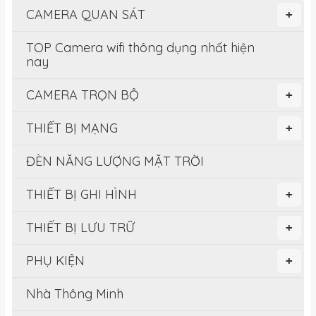
CAMERA QUAN SÁT
+
TOP Camera wifi thông dụng nhất hiện
nay
CAMERA TRỌN BỘ
+
THIẾT BỊ MẠNG
+
ĐÈN NĂNG LƯỢNG MẶT TRỜI
THIẾT BỊ GHI HÌNH
+
THIẾT BỊ LƯU TRỮ
+
PHỤ KIỆN
+
Nhà Thông Minh