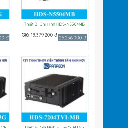
Thiết Bị Ghi Hình HDS-N5504MB
Giá:
18.379.200 đ
00 đ
26.256.000 đ
TVI-
Thiết Bị Ghi Hình HDS-7204TVI-