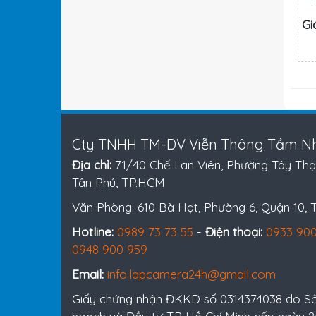
Gi
Cty TNHH TM-DV Viễn Thông Tầm Nh
Địa chỉ:
71/40 Chế Lan Viên, Phường Tây Thạ
Tân Phú, TP.HCM
Văn Phòng: 610 Bà Hạt, Phường 6, Quận 10,
Hotline:
0989 73 73 55
-
Điện thoại:
0933 900
0948 900 959
Email:
info.lapcamera24h@gmail.com
Giấy chứng nhận ĐKKD số 0314374038 do S