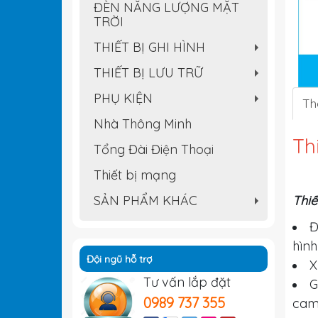
ĐÈN NĂNG LƯỢNG MẶT
TRỜI
THIẾT BỊ GHI HÌNH
+
THIẾT BỊ LƯU TRỮ
+
PHỤ KIỆN
Th
+
Nhà Thông Minh
Th
Tổng Đài Điện Thoại
Thiết bị mạng
SẢN PHẨM KHÁC
Thiế
+
Đ
hình 
Đội ngũ hỗ trợ
X
Tư vấn lắp đặt
G
0989 737 355
cam