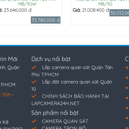
MB/3GW
MB/3G
á:
23.646.000 đ
Giá:
21.008.400 đ
30.012.0
33.780.000 đ
ìn Mới
Dịch vụ nổi bật
C
nh, Quận
Lắp camera quan sát Quận Tân
Phú TPHCM
Lắp đặt camera quan sát Quận
 TP.HCM
10
 958
-
CHÍNH SÁCH BẢO HÀNH TẠI
LAPCAMERA24H.NET
Sản phẩm nổi bật
CAMERA QUAN SÁT
ở Kế
CAMERA TRỌN BỘ