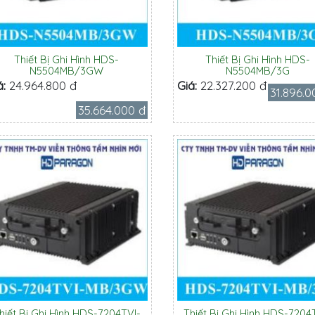
Thiết Bị Ghi Hình HDS-
Thiết Bị Ghi Hình HDS-
N5504MB/3GW
N5504MB/3G
á:
24.964.800 đ
Giá:
22.327.200 đ
31.896.0
35.664.000 đ
hiết Bị Ghi Hình HDS-7204TVI-
Thiết Bị Ghi Hình HDS-7204