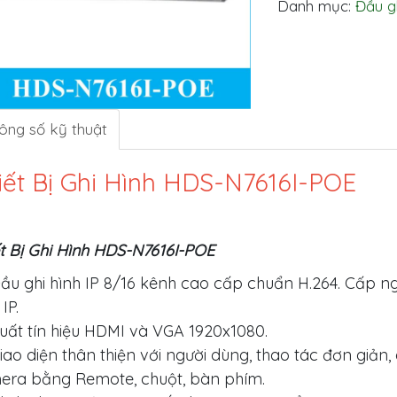
Danh mục:
Đầu g
ông số kỹ thuật
iết Bị Ghi Hình HDS-N7616I-POE
t Bị Ghi Hình HDS-N7616I-POE
ầu ghi hình IP 8/16 kênh cao cấp chuẩn H.264. Cấp ng
IP.
uất tín hiệu HDMI và VGA 1920x1080.
iao diện thân thiện với người dùng, thao tác đơn giản,
era bằng Remote, chuột, bàn phím.