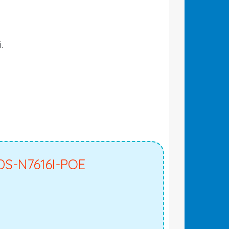
.
HDS-N7616I-POE