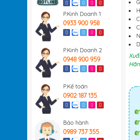
G
H
P.Kinh Doanh 1
C
0933 900 958
C
N
D
P.Kinh Doanh 2
Xuất
0948 900 959
Hãn
P.Kế toán
0902 187 135
Bảo hành
0989 737 355