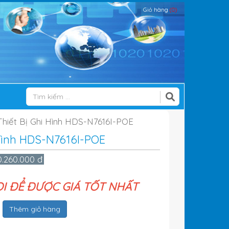
Giỏ hàng
(0)
Thiết Bị Ghi Hình HDS-N7616I-POE
 Hình HDS-N7616I-POE
0.260.000 đ
ỌI ĐỂ ĐƯỢC GIÁ TỐT NHẤT
Thêm giỏ hàng