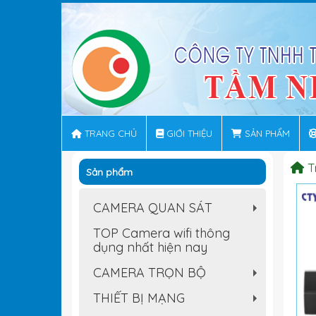
TRANG CHỦ
GIỚI THIỆU
SẢN PHẨM
T
Sản phẩm
CAMERA QUAN SÁT
+
TOP Camera wifi thông
dụng nhất hiện nay
CAMERA TRỌN BỘ
+
THIẾT BỊ MẠNG
+