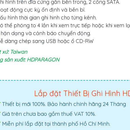
hi hình trên đĩa cứng gắn bên trong, 2 cổng SATA.
oạt động cực kỳ ổn định và bền bỉ.
ấu hình thời gian ghi hinh cho từng kênh.
ó thể phóng to 4 lần khi xem trực tiếp hoặc khi xem lại
hận dạng và cảnh báo chuyển động.
ễ dàng chép sang USB hoặc ổ CD-RW
 xứ: Taiwan
g sản xuất: HDPARAGON
Lắp đặt Thiết Bị Ghi Hình 
Thiết bị mới 100%. Bảo hành chính hãng 24 Tháng
Giá trên chưa bao gồm thuế VAT 10%.
Miễn phí lắp đặt tại thành phố Hồ Chí Minh.