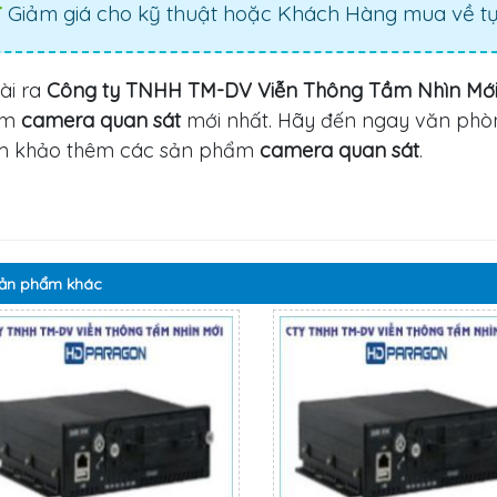
Giảm giá cho kỹ thuật hoặc Khách Hàng mua về tự 
ài ra
Công ty TNHH TM-DV Viễn Thông Tầm Nhìn Mớ
ẩm
camera quan sát
mới nhất. Hãy đến ngay văn phò
m khảo thêm các sản phẩm
camera quan sát
.
ản phẩm
khác