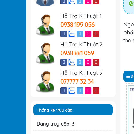
Hỗ Trợ K.Thuật 1
0938 199 056
Ngo
ph
tha
Hỗ Trợ K.Thuật 2
0938 881 059
Hỗ Trợ K.Thuật 3
S
077777 32 34
Thống kê truy cập
Đang truy cập: 3