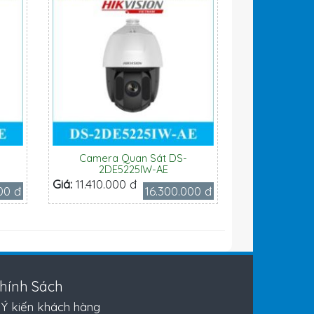
Camera Quan Sát DS-
2DE5225IW-AE
Giá:
11.410.000 đ
00 đ
16.300.000 đ
hính Sách
Ý kiến khách hàng