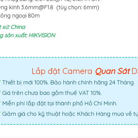
ng kính
3.6mm@F1.8
(tùy chọn: 6mm)
ồng ngoại 80m
 xứ: China
 sản xuất: HIKVISION
Lắp đặt Camera
Quan Sát
D
Thiết bị mới 100%. Bảo hành chính hãng 24 Tháng
Giá trên chưa bao gồm thuế VAT 10%.
Miễn phí lắp đặt tại thành phố Hồ Chí Minh.
Giảm giá cho kỹ thuật hoặc Khách Hàng mua về tự 