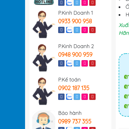
Ố
P.Kinh Doanh 1
H
0933 900 958
Xuất
Hãng
P.Kinh Doanh 2
0948 900 959
P.Kế toán
0902 187 135
Bảo hành
0989 737 355