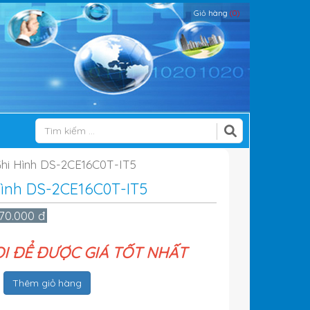
Giỏ hàng
(0)
Ghi Hình DS-2CE16C0T-IT5
 Hình DS-2CE16C0T-IT5
070.000 đ
ỌI ĐỂ ĐƯỢC GIÁ TỐT NHẤT
Thêm giỏ hàng