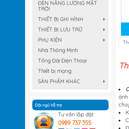
ĐÈN NĂNG LƯỢNG MẶT
TRỜI
THIẾT BỊ GHI HÌNH
+
THIẾT BỊ LƯU TRỮ
+
PHỤ KIỆN
Th
+
Nhà Thông Minh
Tổng Đài Điện Thoại
Th
Thiết bị mạng
SẢN PHẨM KHÁC
+
C
ảnh 
chuy
Đội ngũ hỗ trợ
K
Tư vấn lắp đặt
C
0989 737 355
Đ