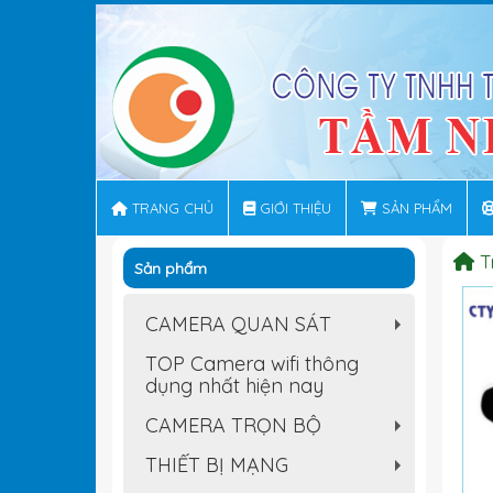
TRANG CHỦ
GIỚI THIỆU
SẢN PHẨM
T
Sản phẩm
CAMERA QUAN SÁT
+
TOP Camera wifi thông
dụng nhất hiện nay
CAMERA TRỌN BỘ
+
THIẾT BỊ MẠNG
+