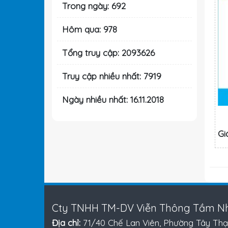
Trong ngày: 692
Hôm qua: 978
Tổng truy cập: 2093626
Truy cập nhiều nhất: 7919
Ngày nhiều nhất: 16.11.2018
Gi
Cty TNHH TM-DV Viễn Thông Tầm Nh
Địa chỉ:
71/40 Chế Lan Viên, Phường Tây Thạ