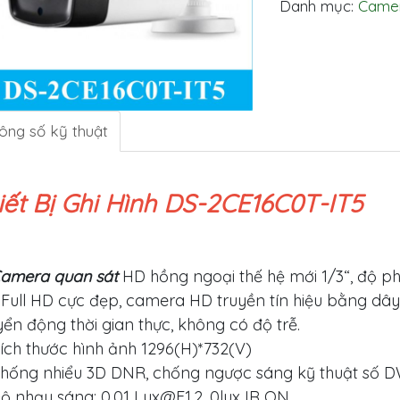
Danh mục:
Camer
ông số kỹ thuật
iết Bị Ghi Hình DS-2CE16C0T-IT5
amera quan sát
HD hồng ngoại thế hệ mới 1/3“, độ phâ
Full HD cực đẹp, camera HD truyền tín hiệu bằng dây
ển động thời gian thực, không có độ trễ.
ích thước hình ảnh 1296(H)*732(V)
hống nhiểu 3D DNR, chống ngược sáng kỹ thuật số 
ộ nhạy sáng: 0.01
Lux@F1.2
, 0lux IR ON