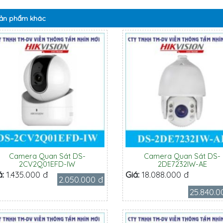
ản phẩm
khác
Camera Quan Sát DS-
Camera Quan Sát DS-
2CV2Q01EFD-IW
2DE7232IW-AE
á:
1.435.000 đ
Giá:
18.088.000 đ
2.050.000 đ
25.840.0