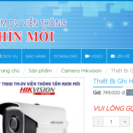
DỊCH VỤ
BẢO HÀNH
DOWNLOAD
VIDEO
LIÊN HỆ
rang chủ
Sản phẩm
Camera Hikvision
Thiết Bị 
Thiết Bị Ghi
Giá:
749.000 đ
1.
VUI LÒNG G