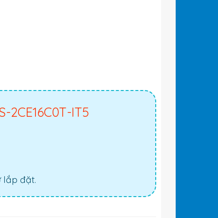
S-2CE16C0T-IT5
lắp đặt.