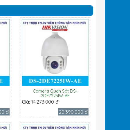
Camera Quan Sát DS-
2DE7225IW-AE
Giá:
14.273.000 đ
00 đ
20.390.000 đ