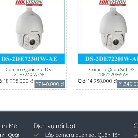
Camera Quan Sát DS-
Camera Quan Sát DS-
2DE7230IW-AE
2DE7220IW-AE
á:
18.998.000 đ
Giá:
14.938.000 đ
27.140.000 đ
21.340.0
ìn Mới
Dịch vụ nổi bật
C
nh, Quận
Lắp camera quan sát Quận Tân