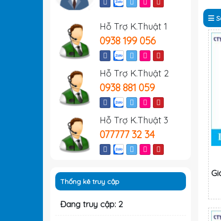
S
Hỗ Trợ K.Thuật 1
0938 199 056
Hỗ Trợ K.Thuật 2
0938 881 059
Hỗ Trợ K.Thuật 3
077777 32 34
Gi
Thống kê truy cập
Đang truy cập: 2