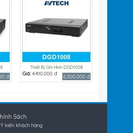
08
Thiết Bị Ghi Hình DGD1008
Giá:
4.410.000 đ
00 đ
6.300.000 đ
hính Sách
Ý kiến khách hàng