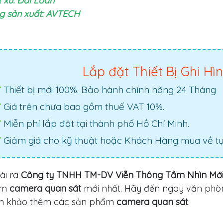
 xứ: Đài Loan
g sản xuất: AVTECH
Lắp đặt Thiết Bị Ghi Hì
Thiết bị mới 100%. Bảo hành chính hãng 24 Tháng
Giá trên chưa bao gồm thuế VAT 10%.
Miễn phí lắp đặt tại thành phố Hồ Chí Minh.
Giảm giá cho kỹ thuật hoặc Khách Hàng mua về tự 
ài ra
Công ty TNHH TM-DV Viễn Thông Tầm Nhìn Mớ
ẩm
camera quan sát
mới nhất. Hãy đến ngay văn phò
m khảo thêm các sản phẩm
camera quan sát
.