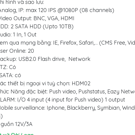
hi hình và sao lưu:
nalog, IP: max 120 IPS @1080P (08 channels)
ideo Output: BNC, VGA, HDMI
DD: 2 SATA HDD (Upto 10TB)
udio: 1 In, 1 Out
em qua mạng bằng: IE, Firefox, Safari,… (CMS Free, Vi
ser Online: 20
ackup: USB2.0 Flash drive, Network
TZ: Có
SATA: có
ác thiết bị ngoại vi tuỳ chọn: HDM02
hức Năng đặc biệt: Push video, Pushstatus, Eazy Netw
LARM: I/O 4 input (4 input for Push video) 1 output
obile surveillance: Iphone, Blackberry, Symbian, Win
)
guồn 12V/3A