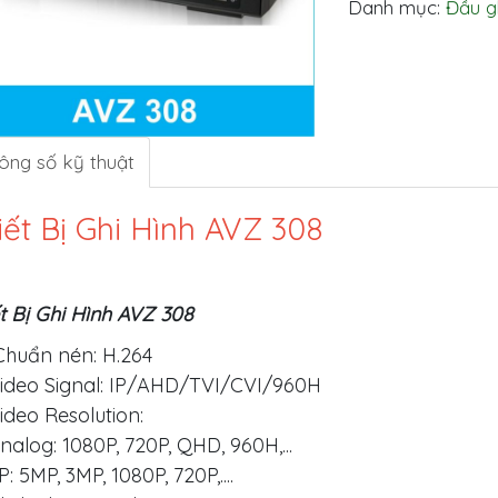
Danh mục:
Đầu g
ông số kỹ thuật
iết Bị Ghi Hình AVZ 308
t Bị Ghi Hình AVZ 308
huẩn nén: H.264
ideo Signal: IP/AHD/TVI/CVI/960H
ideo Resolution:
nalog: 1080P, 720P, QHD, 960H,...
P: 5MP, 3MP, 1080P, 720P,....