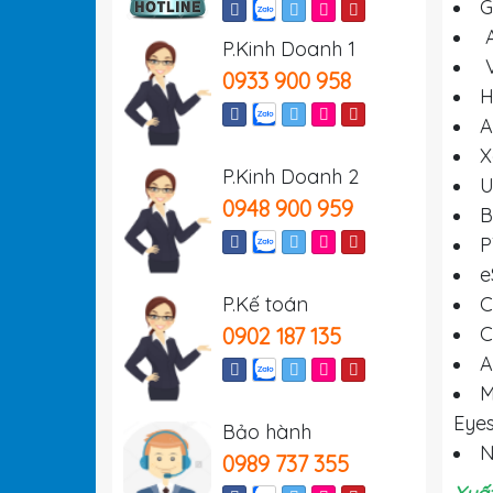
G
A
P.Kinh Doanh 1
V
0933 900 958
H
A
X
P.Kinh Doanh 2
U
0948 900 959
B
P
e
P.Kế toán
C
C
0902 187 135
A
M
Eyes
Bảo hành
N
0989 737 355