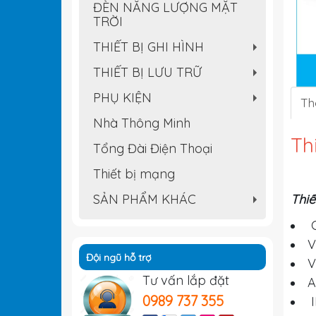
ĐÈN NĂNG LƯỢNG MẶT
TRỜI
THIẾT BỊ GHI HÌNH
+
THIẾT BỊ LƯU TRỮ
+
PHỤ KIỆN
Th
+
Nhà Thông Minh
Th
Tổng Đài Điện Thoại
Thiết bị mạng
SẢN PHẨM KHÁC
Thiế
+
C
V
Đội ngũ hỗ trợ
V
Tư vấn lắp đặt
A
0989 737 355
I