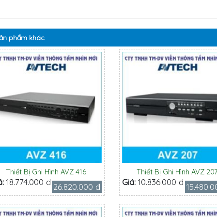
ản phẩm
khác
Thiết Bị Ghi Hình AVZ 416
Thiết Bị Ghi Hình AVZ 20
á:
18.774.000 đ
Giá:
10.836.000 đ
26.820.000 đ
15.480.0