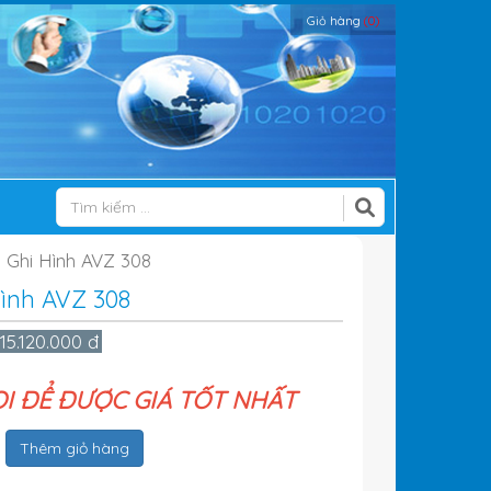
Giỏ hàng
(0)
ị Ghi Hình AVZ 308
Hình AVZ 308
15.120.000 đ
ỌI ĐỂ ĐƯỢC GIÁ TỐT NHẤT
Thêm giỏ hàng