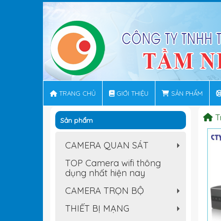
TRANG CHỦ
GIỚI THIỆU
SẢN PHẨM
T
Sản phẩm
CAMERA QUAN SÁT
+
TOP Camera wifi thông
dụng nhất hiện nay
CAMERA TRỌN BỘ
+
THIẾT BỊ MẠNG
+