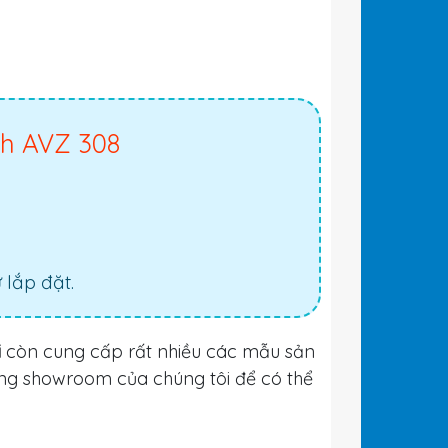
nh AVZ 308
lắp đặt.
i
còn cung cấp rất nhiều các mẫu sản
ng showroom của chúng tôi để có thể