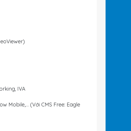
deoViewer)
orking, IVA
dow Mobile,… (Với CMS Free: Eagle