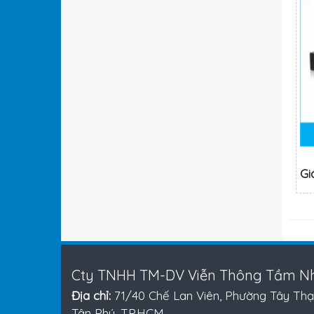
Gi
Cty TNHH TM-DV Viễn Thông Tầm Nh
Địa chỉ:
71/40 Chế Lan Viên, Phường Tây Thạ
Tân Phú, TP.HCM