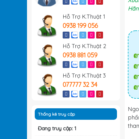
Xuất
Hãn
Hỗ Trợ K.Thuật 1
0938 199 056
Hỗ Trợ K.Thuật 2
0938 881 059
Hỗ Trợ K.Thuật 3
077777 32 34
Ngo
Thống kê truy cập
ph
tha
Đang truy cập: 1