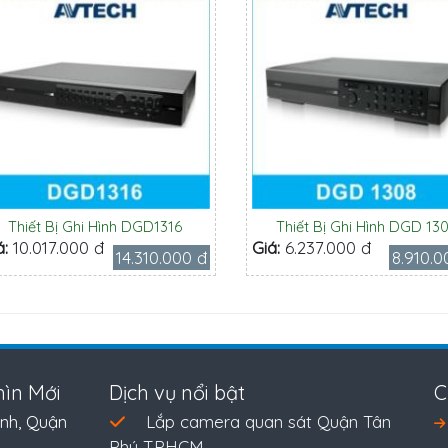
Thiết Bị Ghi Hình DGD1316
Thiết Bị Ghi Hình DGD 13
á:
10.017.000 đ
Giá:
6.237.000 đ
14.310.000 đ
8.910.0
ìn Mới
Dịch vụ nổi bật
C
nh, Quận
Lắp camera quan sát Quận Tân
Phú TPHCM