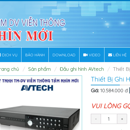
DỊCH VỤ
BẢO HÀNH
DOWNLOAD
VIDEO
LIÊN HỆ
rang chủ
Sản phẩm
Đầu ghi hình AVtech
Thiết B
Thiết Bị Ghi 
Giá:
10.584.000 đ
VUI LÒNG G