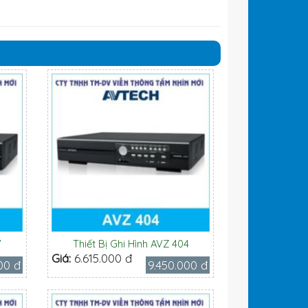
7
Thiết Bị Ghi Hình AVZ 404
Giá:
6.615.000 đ
00 đ
9.450.000 đ