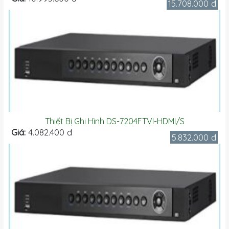
15.708.000 đ
Thiết Bị Ghi Hình DS-7204FTVI-HDMI/S
Giá:
4.082.400 đ
5.832.000 đ