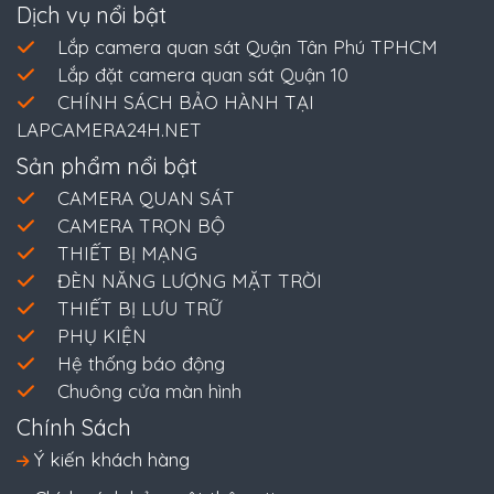
Dịch vụ nổi bật
Lắp camera quan sát Quận Tân Phú TPHCM
Lắp đặt camera quan sát Quận 10
CHÍNH SÁCH BẢO HÀNH TẠI
LAPCAMERA24H.NET
Sản phẩm nổi bật
CAMERA QUAN SÁT
CAMERA TRỌN BỘ
THIẾT BỊ MẠNG
ĐÈN NĂNG LƯỢNG MẶT TRỜI
THIẾT BỊ LƯU TRỮ
PHỤ KIỆN
Hệ thống báo động
Chuông cửa màn hình
Chính Sách
Ý kiến khách hàng