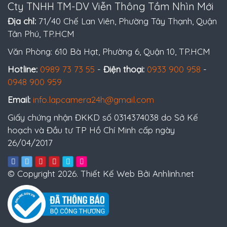
Cty TNHH TM-DV Viễn Thông Tầm Nhìn Mới
Địa chỉ:
71/40 Chế Lan Viên, Phường Tây Thạnh, Quận
Tân Phú, TP.HCM
Văn Phòng: 610 Bà Hạt, Phường 6, Quận 10, TP.HCM
Hotline:
0989 73 73 55
-
Điện thoại:
0933 900 958
-
0948 900 959
Email:
info.lapcamera24h@gmail.com
Giấy chứng nhận ĐKKD số 0314374038 do Sở Kế
hoạch và Đầu tư TP Hồ Chí Minh cấp ngày
26/04/2017
© Copyright 2026. Thiết Kế Web Bởi Anhlinh.net