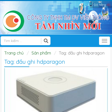
Giỏ hàng
(0)
Tog
Trang chủ
Sản phẩm
Tag: đầu ghi hdparagon
Tag: đầu ghi hdparagon