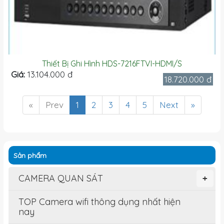
Thiết Bị Ghi Hình HDS-7216FTVI-HDMI/S
Giá:
13.104.000 đ
18.720.000 đ
«
Prev
1
2
3
4
5
Next
»
Sản phẩm
CAMERA QUAN SÁT
+
TOP Camera wifi thông dụng nhất hiện
nay