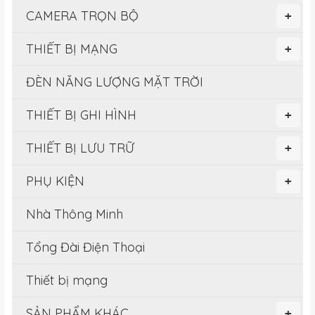
CAMERA TRỌN BỘ
+
THIẾT BỊ MẠNG
+
ĐÈN NĂNG LƯỢNG MẶT TRỜI
THIẾT BỊ GHI HÌNH
+
THIẾT BỊ LƯU TRỮ
+
PHỤ KIỆN
+
Nhà Thông Minh
Tổng Đài Điện Thoại
Thiết bị mạng
SẢN PHẨM KHÁC
+