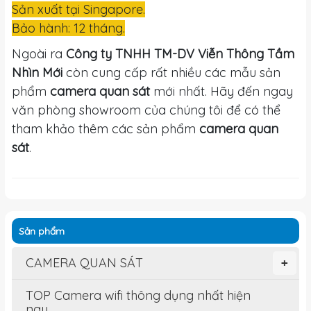
Sản xuất tại Singapore.
Bảo hành: 12 tháng.
Ngoài ra
Công ty TNHH TM-DV Viễn Thông Tầm
Nhìn Mới
còn cung cấp rất nhiều các mẫu sản
phẩm
camera quan sát
mới nhất. Hãy đến ngay
văn phòng showroom của chúng tôi để có thể
tham khảo thêm các sản phẩm
camera quan
sát
.
Sản phẩm
CAMERA QUAN SÁT
+
TOP Camera wifi thông dụng nhất hiện
nay