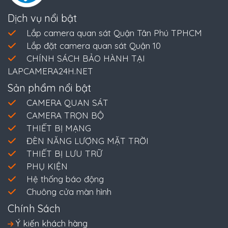
Dịch vụ nổi bật
Lắp camera quan sát Quận Tân Phú TPHCM
Lắp đặt camera quan sát Quận 10
CHÍNH SÁCH BẢO HÀNH TẠI
LAPCAMERA24H.NET
Sản phẩm nổi bật
CAMERA QUAN SÁT
CAMERA TRỌN BỘ
THIẾT BỊ MẠNG
ĐÈN NĂNG LƯỢNG MẶT TRỜI
THIẾT BỊ LƯU TRỮ
PHỤ KIỆN
Hệ thống báo động
Chuông cửa màn hình
Chính Sách
Ý kiến khách hàng