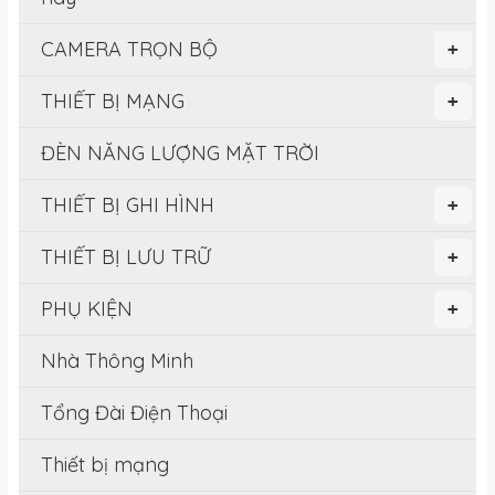
CAMERA TRỌN BỘ
+
THIẾT BỊ MẠNG
+
ĐÈN NĂNG LƯỢNG MẶT TRỜI
THIẾT BỊ GHI HÌNH
+
THIẾT BỊ LƯU TRỮ
+
PHỤ KIỆN
+
Nhà Thông Minh
Tổng Đài Điện Thoại
Thiết bị mạng