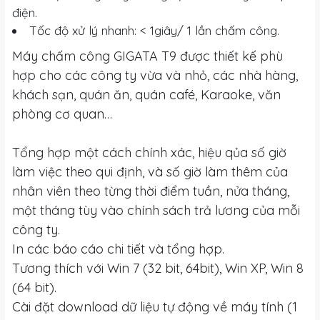
điện.
Tốc độ xử lý nhanh: < 1giây/ 1 lần chấm công.
Máy chấm công GIGATA T9 được thiết kế phù
hợp cho các công ty vừa và nhỏ, các nhà hàng,
khách sạn, quán ăn, quán café, Karaoke, văn
phòng cơ quan…
Tổng hợp một cách chính xác, hiệu qủa số giờ
làm việc theo qui định, và số giờ làm thêm của
nhân viên theo từng thời điểm tuần, nửa tháng,
một tháng tùy vào chính sách trả lương của mỗi
công ty.
In các báo cáo chi tiết và tổng hợp.
Tương thích với Win 7 (32 bit, 64bit), Win XP, Win 8
(64 bit).
Cài đặt download dữ liệu tự động về máy tính (1