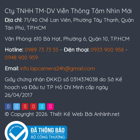
Cty TNHH TM-DV Viễn Thông Tầm Nhìn Mới
Địa chỉ:
71/40 Chế Lan Viên, Phường Tây Thạnh, Quận
Tân Phú, TP.HCM
Văn Phòng: 610 Bà Hạt, Phường 6, Quận 10, TP.HCM
Hotline:
0989 73 73 55
-
Điện thoại:
0933 900 958
-
0948 900 959
Email:
info.lapcamera24h@gmail.com
Giấy chứng nhận ĐKKD số 0314374038 do Sở Kế
hoạch và Đầu tư TP Hồ Chí Minh cấp ngày
26/04/2017
© Copyright 2026. Thiết Kế Web Bởi Anhlinh.net