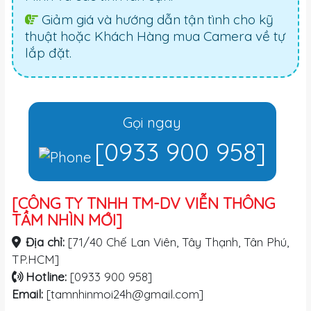
Giảm giá và hướng dẫn tận tình cho kỹ
thuật hoặc Khách Hàng mua Camera về tự
lắp đặt.
Gọi ngay
[0933 900 958]
[CÔNG TY TNHH TM-DV VIỄN THÔNG
TẦM NHÌN MỚI]
Địa chỉ:
[71/40 Chế Lan Viên, Tây Thạnh, Tân Phú,
TP.HCM]
Hotline:
[0933 900 958]
Email:
[
tamnhinmoi24h@gmail.com
]