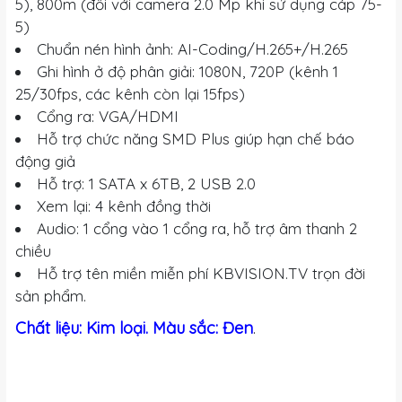
5), 800m (đối với camera 2.0 Mp khi sử dụng cáp 75-
5)
Chuẩn nén hình ảnh: AI-Coding/H.265+/H.265
Ghi hình ở độ phân giải: 1080N, 720P (kênh 1
25/30fps, các kênh còn lại 15fps)
Cổng ra: VGA/HDMI
Hỗ trợ chức năng SMD Plus giúp hạn chế báo
động giả
Hỗ trợ: 1 SATA x 6TB, 2 USB 2.0
Xem lại: 4 kênh đồng thời
Audio: 1 cổng vào 1 cổng ra, hỗ trợ âm thanh 2
chiều
Hỗ trợ tên miền miễn phí KBVISION.TV trọn đời
sản phẩm.
Chất liệu: Kim loại. Màu sắc: Đen
.