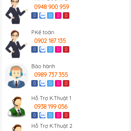
0948 900 959
P.Kế toán
0902 187 135
Bảo hành
0989 737 355
Hỗ Trợ K.Thuật 1
0938 199 056
Hỗ Trợ K.Thuật 2