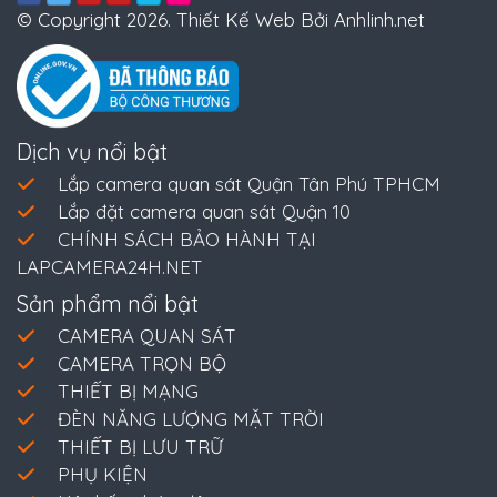
© Copyright 2026. Thiết Kế Web Bởi Anhlinh.net
Dịch vụ nổi bật
Lắp camera quan sát Quận Tân Phú TPHCM
Lắp đặt camera quan sát Quận 10
CHÍNH SÁCH BẢO HÀNH TẠI
LAPCAMERA24H.NET
Sản phẩm nổi bật
CAMERA QUAN SÁT
CAMERA TRỌN BỘ
THIẾT BỊ MẠNG
ĐÈN NĂNG LƯỢNG MẶT TRỜI
THIẾT BỊ LƯU TRỮ
PHỤ KIỆN