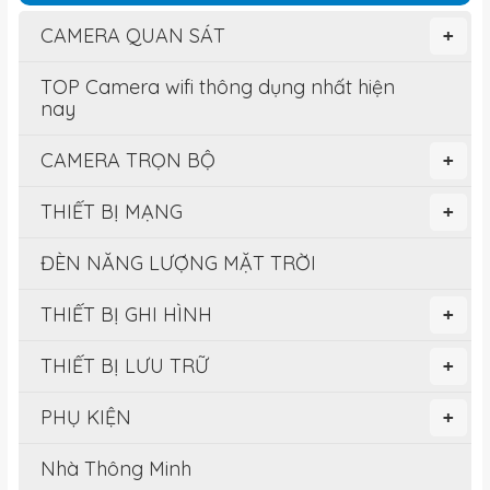
CAMERA QUAN SÁT
+
TOP Camera wifi thông dụng nhất hiện
nay
CAMERA TRỌN BỘ
+
THIẾT BỊ MẠNG
+
ĐÈN NĂNG LƯỢNG MẶT TRỜI
THIẾT BỊ GHI HÌNH
+
THIẾT BỊ LƯU TRỮ
+
PHỤ KIỆN
+
Nhà Thông Minh