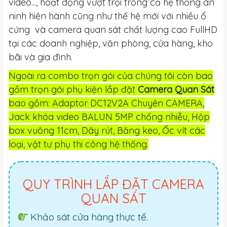
video..., hoạt động vượt trội trong cả hệ thống an
ninh hiện hành cũng như thế hệ mới với nhiều ổ
cứng và camera quan sát chất lượng cao FullHD
tại các doanh nghiệp, văn phòng, cửa hàng, kho
bãi và gia đình.
Ngoài ra combo trọn gói của chúng tôi còn bao
gồm trọn gói phụ kiện lắp đặt
Camera Quan Sát
bao gồm: Adaptor DC12V2A Chuyên CAMERA,
Jack khóa video BALUN 5MP chống nhiễu, Hộp
box vuông 11cm, Dây rút, Băng keo, Ốc vít các
loại, vật tư phụ thi công hệ thống.
QUY TRÌNH LẮP ĐẶT CAMERA
QUAN SÁT
Khảo sát cửa hàng thực tế.