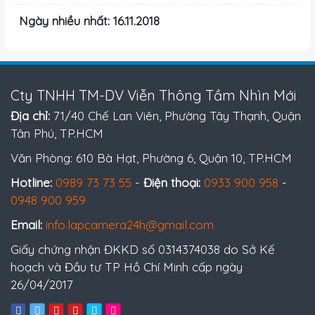
Ngày nhiều nhất: 16.11.2018
Cty TNHH TM-DV Viễn Thông Tầm Nhìn Mới
Địa chỉ:
71/40 Chế Lan Viên, Phường Tây Thạnh, Quận
Tân Phú, TP.HCM
Văn Phòng: 610 Bà Hạt, Phường 6, Quận 10, TP.HCM
Hotline:
0989 73 73 55
-
Điện thoại:
0933 900 958
-
0948 900 959
Email:
info.lapcamera24h@gmail.com
Giấy chứng nhận ĐKKD số 0314374038 do Sở Kế
hoạch và Đầu tư TP Hồ Chí Minh cấp ngày
26/04/2017