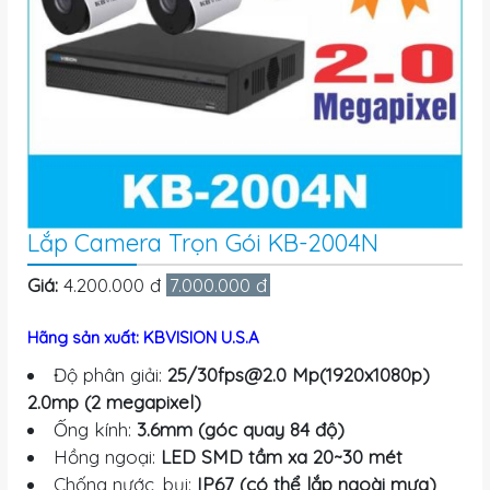
Lắp Camera Trọn Gói KB-2004N
Giá:
4.200.000 đ
7.000.000 đ
Hãng sản xuất: KBVISION U.S.A
Độ phân giải:
25/
30fps@2.0
Mp(1920x1080p)
2.0mp (2 megapixel)
Ống kính:
3.6mm (góc quay 84 độ)
Hồng ngoại:
LED SMD tầm xa 20~30 mét
Chống nước, bụi:
IP67 (có thể lắp ngoài mưa)