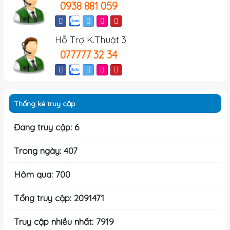
0938 881 059
Hỗ Trợ K.Thuật 3
077777 32 34
Thống kê truy cập
Đang truy cập: 6
Trong ngày: 407
Hôm qua: 700
Tổng truy cập: 2091471
Truy cập nhiều nhất: 7919