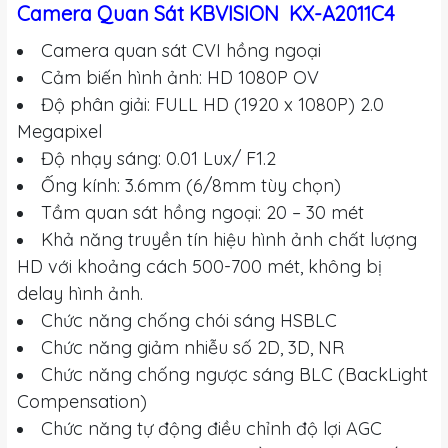
Camera Quan Sát KBVISION KX-A2011C4
Camera quan sát CVI hồng ngoại
Cảm biến hình ảnh: HD 1080P OV
Độ phân giải: FULL HD (1920 x 1080P) 2.0
Megapixel
Độ nhạy sáng: 0.01 Lux/ F1.2
Ống kính: 3.6mm (6/8mm tùy chọn)
Tầm quan sát hồng ngoại: 20 – 30 mét
Khả năng truyền tín hiệu hình ảnh chất lượng
HD với khoảng cách 500-700 mét, không bị
delay hình ảnh.
Chức năng chống chói sáng HSBLC
Chức năng giảm nhiễu số 2D, 3D, NR
Chức năng chống ngược sáng BLC (BackLight
Compensation)
Chức năng tự động điều chỉnh độ lợi AGC