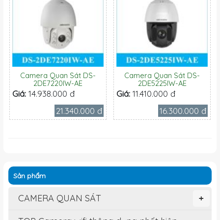
Camera Quan Sát DS-
Camera Quan Sát DS-
2DE7220IW-AE
2DE5225IW-AE
Giá:
14.938.000 đ
Giá:
11.410.000 đ
21.340.000 đ
16.300.000 đ
Sản phẩm
CAMERA QUAN SÁT
+