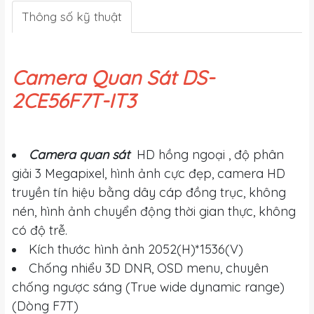
Thông số kỹ thuật
Camera Quan Sát DS-
2CE56F7T-IT3
Camera quan sát
HD hồng ngoại , độ phân
giải 3 Megapixel, hình ảnh cực đẹp, camera HD
truyền tín hiệu bằng dây cáp đồng trục, không
nén, hình ảnh chuyển động thời gian thực, không
có độ trễ.
Kích thước hình ảnh 2052(H)*1536(V)
Chống nhiểu 3D DNR, OSD menu, chuyên
chống ngược sáng (True wide dynamic range)
(Dòng F7T)