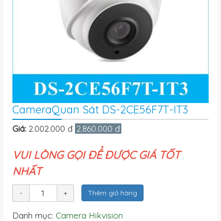
CameraQuan Sát DS-2CE56F7T-IT3
Giá:
2.002.000 đ
2.860.000 đ
VUI LÒNG GỌI ĐỂ ĐƯỢC GIÁ TỐT
NHẤT
Thêm giỏ hàng
Danh mục:
Camera Hikvision