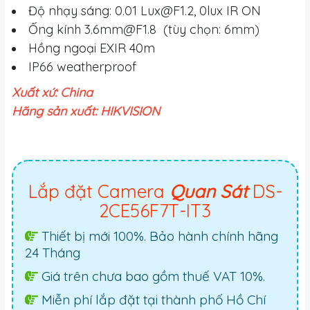
Độ nhạy sáng: 0.01
Lux@F1.2
, 0lux IR ON
Ống kính
3.6mm@F1.8
(tùy chọn: 6mm)
Hồng ngoại EXIR 40m
IP66 weatherproof
Xuất xứ: China
Hãng sản xuất: HIKVISION
Lắp đặt Camera
Quan Sát
DS-
2CE56F7T-IT3
Thiết bị mới 100%. Bảo hành chính hãng
24 Tháng
Giá trên chưa bao gồm thuế VAT 10%.
Miễn phí lắp đặt tại thành phố Hồ Chí