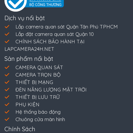
Dịch vụ nổi bật
Lắp camera quan sát Quận Tân Phú TPHCM
Lắp đặt camera quan sát Quận 10
CHÍNH SÁCH BẢO HÀNH TẠI
LAPCAMERA24H.NET
Sản phẩm nổi bật
CAMERA QUAN SÁT
CAMERA TRỌN BỘ
THIẾT BỊ MẠNG
ĐÈN NĂNG LƯỢNG MẶT TRỜI
THIẾT BỊ LƯU TRỮ
PHỤ KIỆN
Hệ thống báo động
Chuông cửa màn hình
Chính Sách