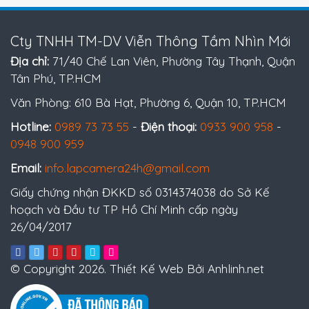
Cty TNHH TM-DV Viễn Thông Tầm Nhìn Mới
Địa chỉ:
71/40 Chế Lan Viên, Phường Tây Thạnh, Quận
Tân Phú, TP.HCM
Văn Phòng: 610 Bà Hạt, Phường 6, Quận 10, TP.HCM
Hotline:
0989 73 73 55
-
Điện thoại:
0933 900 958
-
0948 900 959
Email:
info.lapcamera24h@gmail.com
Giấy chứng nhận ĐKKD số 0314374038 do Sở Kế
hoạch và Đầu tư TP Hồ Chí Minh cấp ngày
26/04/2017
© Copyright 2026. Thiết Kế Web Bởi Anhlinh.net