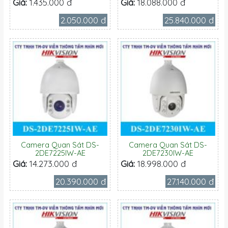
Giá:
1.435.000 đ
Giá:
18.088.000 đ
2.050.000 đ
25.840.000 đ
Camera Quan Sát DS-
Camera Quan Sát DS-
2DE7225IW-AE
2DE7230IW-AE
Giá:
14.273.000 đ
Giá:
18.998.000 đ
20.390.000 đ
27.140.000 đ