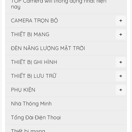
TOP Camera wifi thông dụng nhất hiện
nay
CAMERA TRỌN BỘ
+
THIẾT BỊ MẠNG
+
ĐÈN NĂNG LƯỢNG MẶT TRỜI
THIẾT BỊ GHI HÌNH
+
THIẾT BỊ LƯU TRỮ
+
PHỤ KIỆN
+
Nhà Thông Minh
Tổng Đài Điện Thoại
Thiết bị mạng