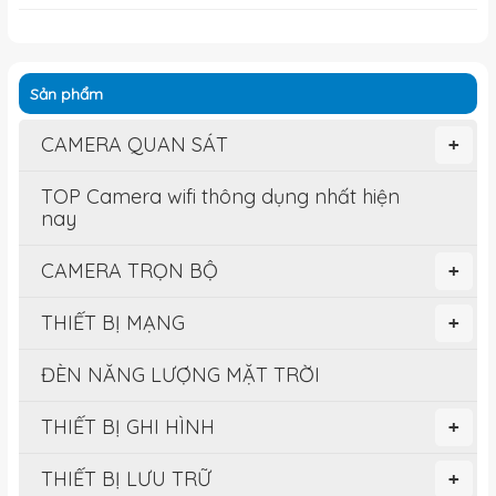
Sản phẩm
CAMERA QUAN SÁT
+
TOP Camera wifi thông dụng nhất hiện
nay
CAMERA TRỌN BỘ
+
THIẾT BỊ MẠNG
+
ĐÈN NĂNG LƯỢNG MẶT TRỜI
THIẾT BỊ GHI HÌNH
+
THIẾT BỊ LƯU TRỮ
+