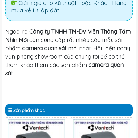
Giảm giá cho kỹ thuật hoặc Khách Hàng
mua về tự lắp đặt.
Ngoài ra
Công ty TNHH TM-DV Viễn Thông Tầm
Nhìn Mới
còn cung cấp rất nhiều các mẫu sản
phẩm
camera quan sát
mới nhất. Hãy đến ngay
văn phòng showroom của chúng tôi để có thể
tham khảo thêm các sản phẩm
camera quan
sát
.
Sản phẩm
khác