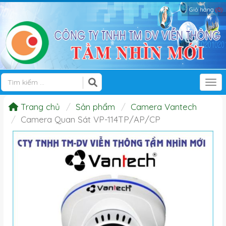
Giỏ hàng
(0)
Tog
Trang chủ
Sản phẩm
Camera Vantech
Camera Quan Sát VP-114TP/AP/CP