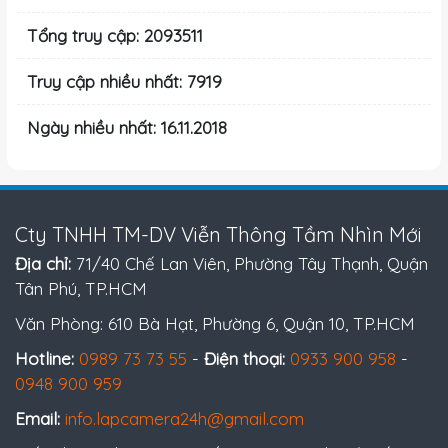
Tổng truy cập: 2093511
Truy cập nhiều nhất: 7919
Ngày nhiều nhất: 16.11.2018
Cty TNHH TM-DV Viễn Thông Tầm Nhìn Mới
Địa chỉ:
71/40 Chế Lan Viên, Phường Tây Thạnh, Quận
Tân Phú, TP.HCM
Văn Phòng: 610 Bà Hạt, Phường 6, Quận 10, TP.HCM
Hotline:
0989 73 73 55
-
Điện thoại:
0933 900 958
-
0948 900 959
Email:
info.lapcamera24h@gmail.com