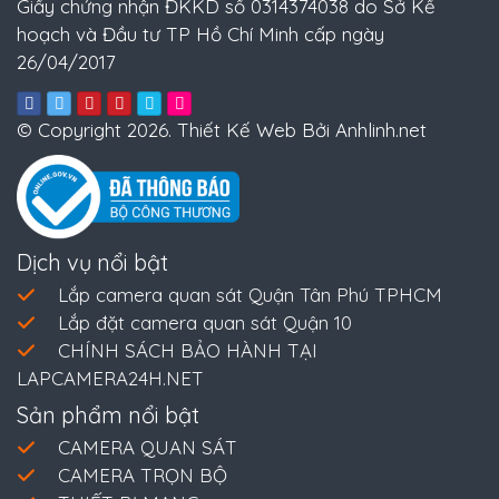
Giấy chứng nhận ĐKKD số 0314374038 do Sở Kế
hoạch và Đầu tư TP Hồ Chí Minh cấp ngày
26/04/2017
© Copyright 2026. Thiết Kế Web Bởi Anhlinh.net
Dịch vụ nổi bật
Lắp camera quan sát Quận Tân Phú TPHCM
Lắp đặt camera quan sát Quận 10
CHÍNH SÁCH BẢO HÀNH TẠI
LAPCAMERA24H.NET
Sản phẩm nổi bật
CAMERA QUAN SÁT
CAMERA TRỌN BỘ