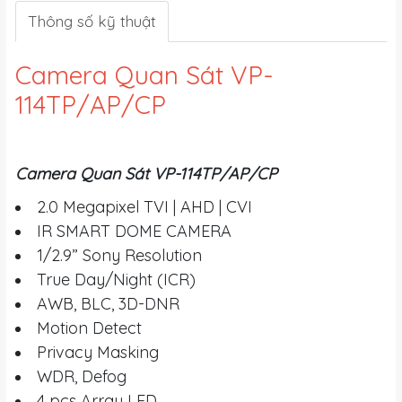
Thông số kỹ thuật
Camera Quan Sát VP-
114TP/AP/CP
Camera Quan Sát
VP-114TP/AP/CP
2.0 Megapixel TVI | AHD | CVI
IR SMART DOME CAMERA
1/2.9” Sony Resolution
True Day/Night (ICR)
AWB, BLC, 3D-DNR
Motion Detect
Privacy Masking
WDR, Defog
4 pcs Array LED