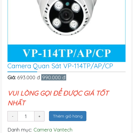
Camera Quan Sát VP-114TP/AP/CP
Giá:
693.000 đ
990.000 đ
VUI LÒNG GỌI ĐỂ ĐƯỢC GIÁ TỐT
NHẤT
Thêm giỏ hàng
Danh mục:
Camera Vantech