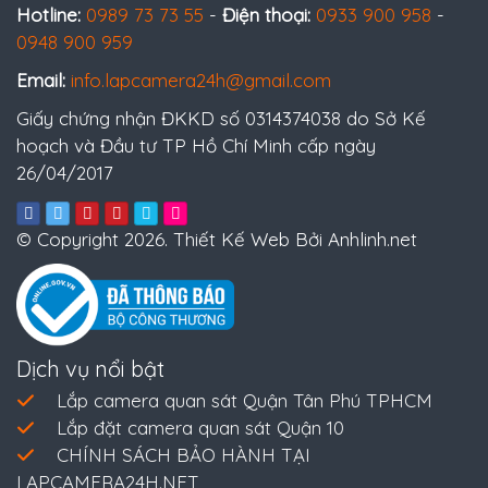
Hotline:
0989 73 73 55
-
Điện thoại:
0933 900 958
-
0948 900 959
Email:
info.lapcamera24h@gmail.com
Giấy chứng nhận ĐKKD số 0314374038 do Sở Kế
hoạch và Đầu tư TP Hồ Chí Minh cấp ngày
26/04/2017
© Copyright 2026. Thiết Kế Web Bởi Anhlinh.net
Dịch vụ nổi bật
Lắp camera quan sát Quận Tân Phú TPHCM
Lắp đặt camera quan sát Quận 10
CHÍNH SÁCH BẢO HÀNH TẠI
LAPCAMERA24H.NET