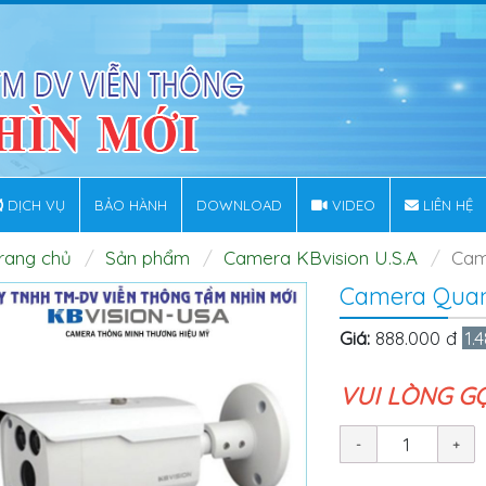
DỊCH VỤ
BẢO HÀNH
DOWNLOAD
VIDEO
LIÊN HỆ
rang chủ
Sản phẩm
Camera KBvision U.S.A
Cam
Camera Quan
Giá:
888.000 đ
1.
VUI LÒNG G