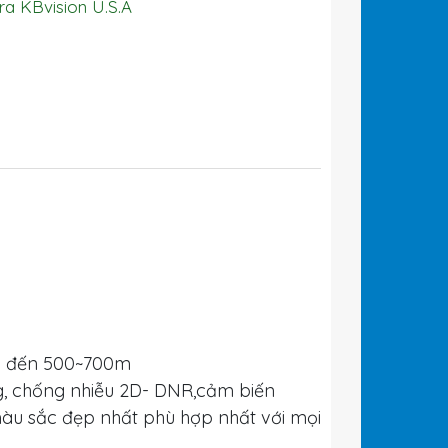
a KBvision U.S.A
lên đến 500~700m
g, chống nhiễu 2D- DNR,cảm biến
àu sắc đẹp nhất phù hợp nhất với mọi