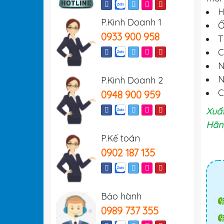
H
P.Kinh Doanh 1
Ố
0933 900 958
T
C
N
N
P.Kinh Doanh 2
C
0948 900 959
Xuất
Hãng
P.Kế toán
0902 187 135
Bảo hành
0989 737 355