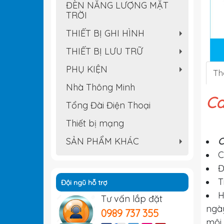
ĐÈN NĂNG LƯỢNG MẶT
TRỜI
THIẾT BỊ GHI HÌNH
+
THIẾT BỊ LƯU TRỮ
+
PHỤ KIỆN
Th
+
Nhà Thông Minh
Ca
Tổng Đài Điện Thoại
Thiết bị mạng
SẢN PHẨM KHÁC
C
+
C
Đ
T
Đội ngũ hỗ trợ
H
Tư vấn lắp đặt
ngà
0989 737 355
môi