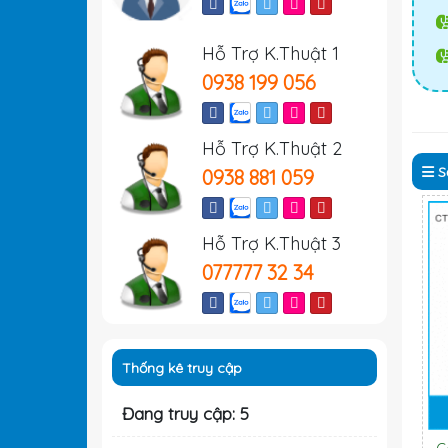
Hỗ Trợ K.Thuật 1
0938 199 056
Hỗ Trợ K.Thuật 2
S
0938 881 059
Hỗ Trợ K.Thuật 3
077777 32 34
Thống kê truy cập
Đang truy cập: 5