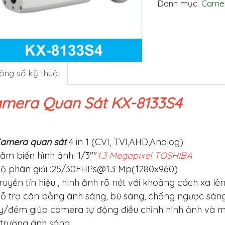
Danh mục:
Camer
ông số kỹ thuật
mera Quan Sát KX-8133S4
amera quan sát
4 in 1 (CVI, TVI,AHD,Analog)
ảm biến hình ảnh: 1/3""
1.3 Megapixel TOSHIBA
ộ phân giải :25/
30FHPs@1.3
Mp(1280x960)
ruyền tín hiệu , hình ảnh rõ nét với khoảng cách xa 
ỗ trợ cân bằng ánh sáng, bù sáng, chống ngược sán
y/đêm giúp camera tự động điều chỉnh hình ảnh và m
 trường ánh sáng