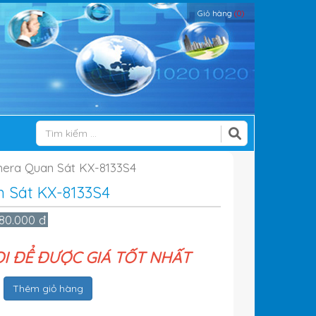
Giỏ hàng
(0)
era Quan Sát KX-8133S4
 Sát KX-8133S4
480.000 đ
ỌI ĐỂ ĐƯỢC GIÁ TỐT NHẤT
Thêm giỏ hàng