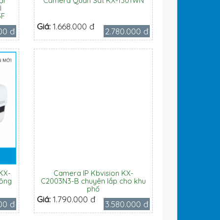
ại
Camera Quan Sát KX-1301WN
l
5F
Giá:
1.668.000 đ
00 đ
2.780.000 đ
KX-
Camera IP Kbvision KX-
uông
C2003N3-B chuyên lắp cho khu
phố
Giá:
1.790.000 đ
00 đ
3.580.000 đ