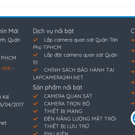
ìn Mới
Dịch vụ nổi bật
C
nh, Quận
Lắp camera quan sát Quận Tân
Phú TPHCM
Lắp đặt camera quan sát Quận
 TP.HCM
10
 958
-
CHÍNH SÁCH BẢO HÀNH TẠI
LAPCAMERA24H.NET
Sản phẩm nổi bật
CAMERA QUAN SÁT
ở Kế
CAMERA TRỌN BỘ
26/04/2017
THIẾT BỊ MẠNG
ĐÈN NĂNG LƯỢNG MẶT TRỜI
net
THIẾT BỊ LƯU TRỮ
PHỤ KIỆN