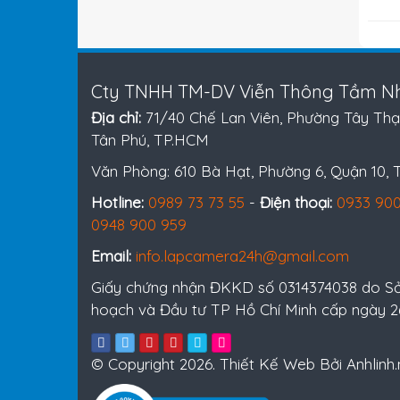
Cty TNHH TM-DV Viễn Thông Tầm Nh
Địa chỉ:
71/40 Chế Lan Viên, Phường Tây Thạ
Tân Phú, TP.HCM
Văn Phòng: 610 Bà Hạt, Phường 6, Quận 10,
Hotline:
0989 73 73 55
-
Điện thoại:
0933 900
0948 900 959
Email:
info.lapcamera24h@gmail.com
Giấy chứng nhận ĐKKD số 0314374038 do S
hoạch và Đầu tư TP Hồ Chí Minh cấp ngày 
© Copyright 2026. Thiết Kế Web Bởi Anhlinh.