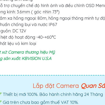
ỗ trợ chuyển chế độ hình ảnh và điều chỉnh OSD Menu
ng kính: 3.6mm ( góc nhìn 73°)
ầm xa hồng ngoại: 80m, hồng ngoại thông minh tự độ
huẩn chống bụi và nước IP67
guồn: DC 12V
hiệt độ hoạt động -40~+60°C
hất liệu vỏ kim loại
 xứ: Camera thương hiệu Mỹ
 sản xuất: KBVISION U.S.A
Lắp đặt Camera
Quan S
Thiết bị mới 100%. Bảo hành chính hãng 24 Tháng
Giá trên chưa bao gồm thuế VAT 10%.