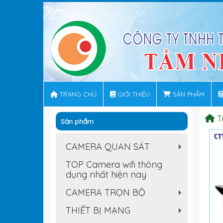
TRANG CHỦ
GIỚI THIỆU
SẢN PHẨM
T
Sản phẩm
CAMERA QUAN SÁT
+
TOP Camera wifi thông
dụng nhất hiện nay
CAMERA TRỌN BỘ
+
THIẾT BỊ MẠNG
+