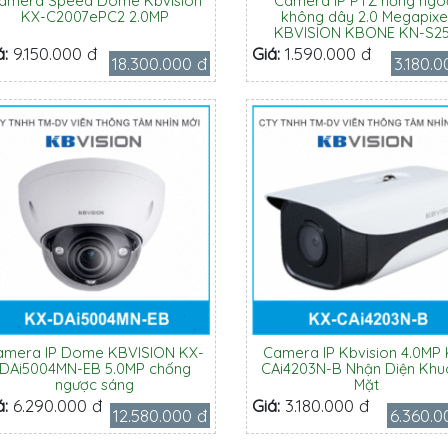
amera Speed Dome Kbvision
Camera IP PTZ hồng ngo
KX-C2007ePC2 2.0MP
không dây 2.0 Megapixe
KBVISION KBONE KN-S2
á:
9.150.000 đ
Giá:
1.590.000 đ
18.300.000 đ
3.180.0
amera IP Dome KBVISION KX-
Camera IP Kbvision 4.0MP 
DAi5004MN-EB 5.0MP chống
CAi4203N-B Nhận Diện Kh
ngược sáng
Mặt
á:
6.290.000 đ
Giá:
3.180.000 đ
12.580.000 đ
6.360.0