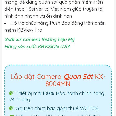
mạng ,dễ dàng quan sát qua phần mềm trên
điện thoại , Server tại Việt Nam giúp truyền tải
hình ảnh nhanh và ổn định hơn
Hỗ trợ chức năng Push Báo động trên phần
mềm KBView Pro
Xuất xứ: Camera thương hiệu Mỹ
Hãng sản xuất: KBVISION U.S.A
Lắp đặt Camera
Quan Sát
KX-
8004MN
Thiết bị mới 100%. Bảo hành chính hãng
24 Tháng
Giá trên chưa bao gồm thuế VAT 10%.