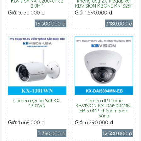
Kbvision KX-C2007ePC2
không dây 2.0 Megapixel
2.0MP
KBVISION KBONE KN-S25F
Giá:
9.150.000 đ
Giá:
1.590.000 đ
18.300.000 đ
3.180.000 đ
Camera Quan Sát KX-
Camera IP Dome
1301WN
KBVISION KX-DAi5004MN-
EB 5.0MP chống ngược
sáng
Giá:
1.668.000 đ
Giá:
6.290.000 đ
2.780.000 đ
12.580.000 đ