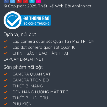
© Copyright 2026. Thiết Kế Web Bởi Anhlinh.net
Dịch vụ nổi bật
Lắp camera quan sát Quận Tân Phú TPHCM
Lắp đặt camera quan sát Quận 10
CHÍNH SÁCH BẢO HÀNH TẠI
LAPCAMERA24H.NET
Sản phẩm nổi bật
CAMERA QUAN SÁT
CAMERA TRỌN BỘ
THIẾT BỊ MẠNG
ĐÈN NĂNG LƯỢNG MẶT TRỜI
THIẾT BỊ LƯU TRỮ
PHỤ KIỆN