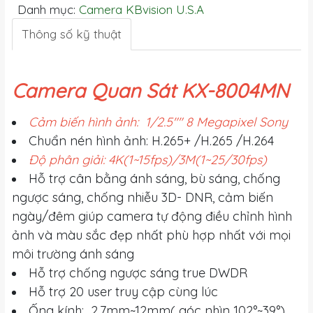
Danh mục:
Camera KBvision U.S.A
Thông số kỹ thuật
Camera Quan Sát KX-8004MN
Cảm biến hình ảnh: 1/2.5"" 8 Megapixel Sony
Chuẩn nén hình ảnh: H.265+ /H.265 /H.264
Độ phân giải: 4K(1~15fps)/3M(1~25/30fps)
Hỗ trợ cân bằng ánh sáng, bù sáng, chống
ngược sáng, chống nhiễu 3D- DNR, cảm biến
ngày/đêm giúp camera tự động điều chỉnh hình
ảnh và màu sắc đẹp nhất phù hợp nhất với mọi
môi trường ánh sáng
Hỗ trợ chống ngược sáng true DWDR
Hỗ trợ 20 user truy cập cùng lúc
Ống kính: 2.7mm~12mm( góc nhìn 102°~39°)