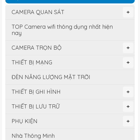
CAMERA QUAN SÁT
+
TOP Camera wifi thông dụng nhất hiện
nay
CAMERA TRỌN BỘ
+
THIẾT BỊ MẠNG
+
ĐÈN NĂNG LƯỢNG MẶT TRỜI
THIẾT BỊ GHI HÌNH
+
THIẾT BỊ LƯU TRỮ
+
PHỤ KIỆN
+
Nhà Thông Minh