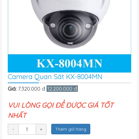
Camera Quan Sát KX-8004MN
Giá:
7.320.000 đ
12.200.000 đ
VUI LÒNG GỌI ĐỂ ĐƯỢC GIÁ TỐT
NHẤT
Thêm giỏ hàng