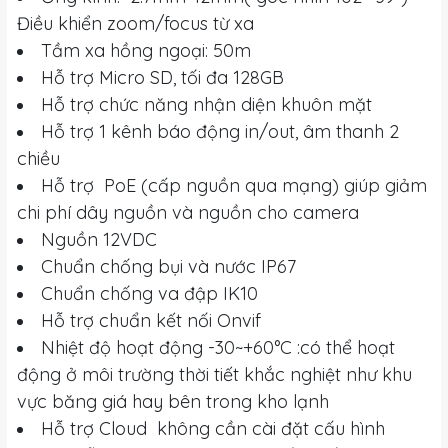
Điều khiển zoom/focus từ xa
Tầm xa hồng ngoại: 50m
Hỗ trợ Micro SD, tối đa 128GB
Hỗ trợ chức năng nhận diện khuôn mặt
Hỗ trợ 1 kênh báo động in/out, âm thanh 2
chiều
Hỗ trợ PoE (cấp nguồn qua mạng) giúp giảm
chi phí dây nguồn và nguồn cho camera
Nguồn 12VDC
Chuẩn chống bụi và nước IP67
Chuẩn chống va đập IK10
Hỗ trợ chuẩn kết nối Onvif
Nhiệt độ hoạt động -30~+60°C :có thể hoạt
động ở môi trường thời tiết khắc nghiệt như khu
vực băng giá hay bên trong kho lạnh
Hỗ trợ Cloud không cần cài đặt cấu hình