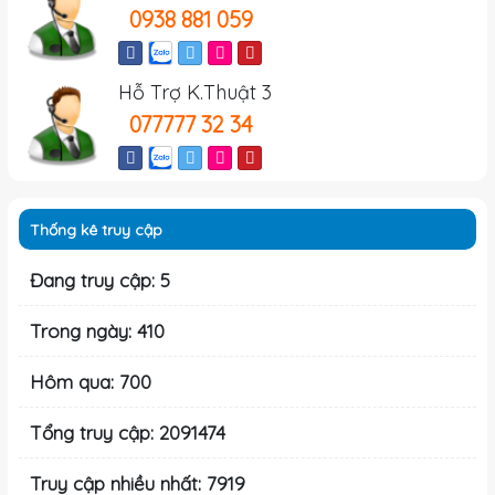
0938 881 059
Hỗ Trợ K.Thuật 3
077777 32 34
Thống kê truy cập
Đang truy cập: 5
Trong ngày: 410
Hôm qua: 700
Tổng truy cập: 2091474
Truy cập nhiều nhất: 7919