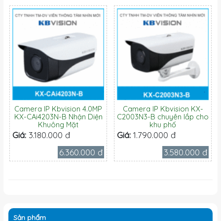
Camera IP Kbvision 4.0MP
Camera IP Kbvision KX-
KX-CAi4203N-B Nhận Diện
C2003N3-B chuyên lắp cho
Khuông Mặt
khu phố
Giá:
3.180.000 đ
Giá:
1.790.000 đ
6.360.000 đ
3.580.000 đ
Sản phẩm