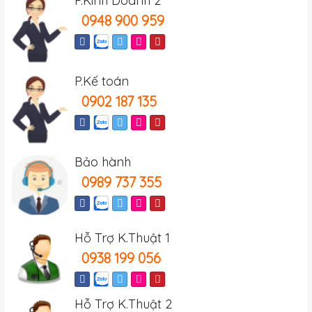
P.Kinh Doanh 2
0948 900 959
P.Kế toán
0902 187 135
Bảo hành
0989 737 355
Hỗ Trợ K.Thuật 1
0938 199 056
Hỗ Trợ K.Thuật 2