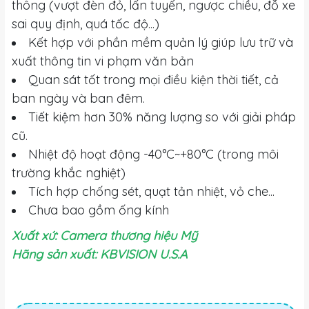
thông (vượt đèn đỏ, lấn tuyến, ngược chiều, đỗ xe
sai quy định, quá tốc độ...)
Kết hợp với phần mềm quản lý giúp lưu trữ và
xuất thông tin vi phạm văn bản
Quan sát tốt trong mọi điều kiện thời tiết, cả
ban ngày và ban đêm.
Tiết kiệm hơn 30% năng lượng so với giải pháp
cũ.
Nhiệt độ hoạt động -40°C~+80°C (trong môi
trường khắc nghiệt)
Tích hợp chống sét, quạt tản nhiệt, vỏ che...
Chưa bao gồm ống kính
Xuất xứ: Camera thương hiệu Mỹ
Hãng sản xuất: KBVISION U.S.A