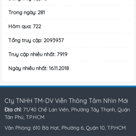
Trong ngày: 281
Hôm qua: 722
Tổng truy cập: 2093937
Truy cập nhiều nhất: 7919
Ngày nhiều nhất: 16.11.2018
Cty TNHH TM-DV Viễn Thông Tầm Nhìn Mới
Địa chỉ:
71/40 Chế Lan Viên, Phường Tây Thạnh, Quận
Tân Phú, TP.HCM
Văn Phòng: 610 Bà Hạt, Phường 6, Quận 10, TP.HCM