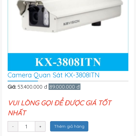
Camera Quan Sát KX-3808ITN
Giá:
53.400.000 đ
89.000.000 đ
VUI LÒNG GỌI ĐỂ ĐƯỢC GIÁ TỐT
NHẤT
Thêm giỏ hàng