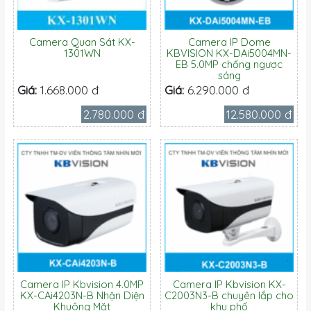
Camera Quan Sát KX-
Camera IP Dome
1301WN
KBVISION KX-DAi5004MN-
EB 5.0MP chống ngược
sáng
Giá:
1.668.000 đ
Giá:
6.290.000 đ
2.780.000 đ
12.580.000 đ
Camera IP Kbvision 4.0MP
Camera IP Kbvision KX-
KX-CAi4203N-B Nhận Diện
C2003N3-B chuyên lắp cho
Khuông Mặt
khu phố