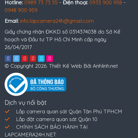
Hotline:
0989 73 73 55
-
Điện thoại:
0933 900 958
-
0948 900 959
Email:
info.lapcamera24h@gmail.com
Giấy chứng nhận ĐKKD số 0314374038 do Sở Kế
hoạch và Đầu tư TP Hồ Chí Minh cấp ngày
26/04/2017
© Copyright 2026. Thiết Kế Web Bởi Anhlinh.net
Dịch vụ nổi bật
Lắp camera quan sát Quận Tân Phú TPHCM
Lắp đặt camera quan sát Quận 10
CHÍNH SÁCH BẢO HÀNH TẠI
LAPCAMERA24H.NET