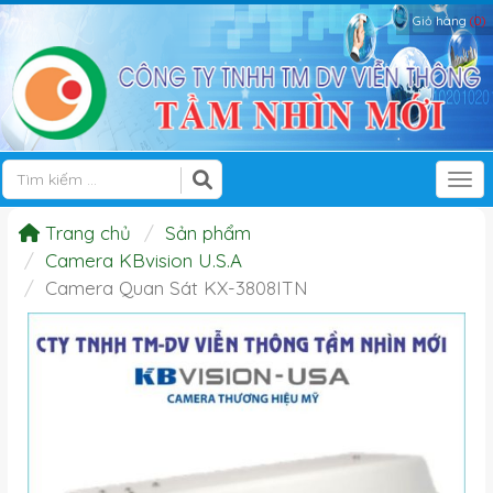
Giỏ hàng
(0)
Tog
Trang chủ
Sản phẩm
Camera KBvision U.S.A
Camera Quan Sát KX-3808ITN