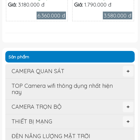
Giá:
3.180.000 đ
Giá:
1.790.000 đ
6.360.000 đ
3.580.000 đ
Sản phẩm
CAMERA QUAN SÁT
+
TOP Camera wifi thông dụng nhất hiện
nay
CAMERA TRỌN BỘ
+
THIẾT BỊ MẠNG
+
ĐÈN NĂNG LƯỢNG MẶT TRỜI