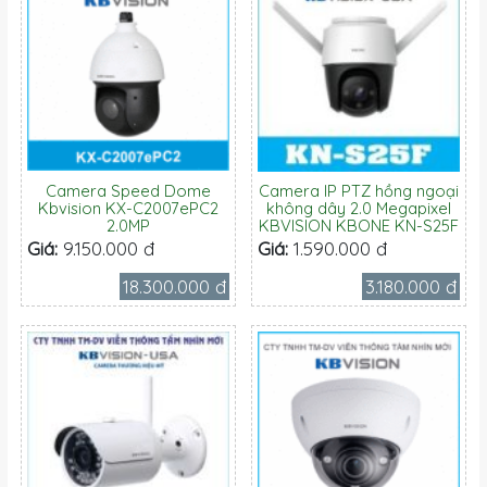
Camera Speed Dome
Camera IP PTZ hồng ngoại
Kbvision KX-C2007ePC2
không dây 2.0 Megapixel
2.0MP
KBVISION KBONE KN-S25F
Giá:
9.150.000 đ
Giá:
1.590.000 đ
18.300.000 đ
3.180.000 đ