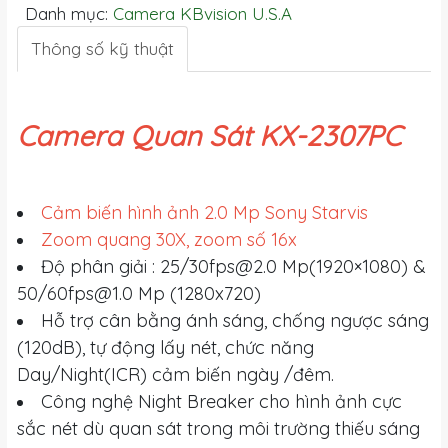
Danh mục:
Camera KBvision U.S.A
Thông số kỹ thuật
Camera Quan Sát KX-2307PC
Cảm biến hình ảnh 2.0 Mp Sony Starvis
Zoom quang 30X, zoom số 16x
Độ phân giải : 25/
30fps@2.0
Mp(1920×1080) &
50/
60fps@1.0
Mp (1280x720)
Hỗ trợ cân bằng ánh sáng, chống ngược sáng
(120dB), tự động lấy nét, chức năng
Day/Night(ICR) cảm biến ngày /đêm.
Công nghệ Night Breaker cho hình ảnh cực
sắc nét dù quan sát trong môi trường thiếu sáng