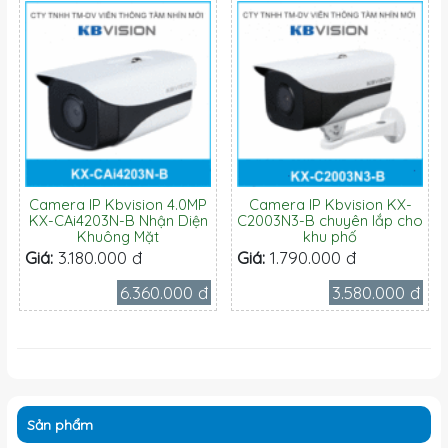
Camera IP Kbvision 4.0MP
Camera IP Kbvision KX-
KX-CAi4203N-B Nhận Diện
C2003N3-B chuyên lắp cho
Khuông Mặt
khu phố
Giá:
3.180.000 đ
Giá:
1.790.000 đ
6.360.000 đ
3.580.000 đ
Sản phẩm