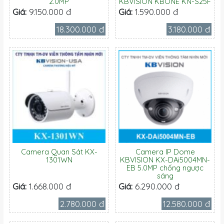
2.0MP
KBVISION KBONE KN-S25F
Giá:
9.150.000 đ
Giá:
1.590.000 đ
18.300.000 đ
3.180.000 đ
Camera Quan Sát KX-
Camera IP Dome
1301WN
KBVISION KX-DAi5004MN-
EB 5.0MP chống ngược
sáng
Giá:
1.668.000 đ
Giá:
6.290.000 đ
2.780.000 đ
12.580.000 đ