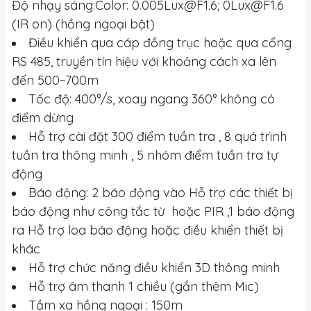
Độ nhạy sáng:Color:
0.005Lux@F1.6
;
0Lux@F1.6
(IR on) (hồng ngoại bật)
Điều khiển qua cáp đồng trục hoặc qua cổng
RS 485, truyền tín hiệu với khoảng cách xa lên
đến 500~700m
Tốc độ: 400°/s, xoay ngang 360° không có
điểm dừng
Hỗ trợ cài đặt 300 điểm tuần tra , 8 quá trình
tuần tra thông minh , 5 nhóm điểm tuần tra tự
động
Báo động: 2 báo động vào Hỗ trợ các thiết bị
báo động như công tắc từ hoặc PIR ,1 báo động
ra Hỗ trợ loa báo động hoặc điều khiển thiết bị
khác
Hỗ trợ chức năng điều khiển 3D thông minh
Hỗ trợ âm thanh 1 chiều (gắn thêm Mic)
Tầm xa hồng ngoại : 150m