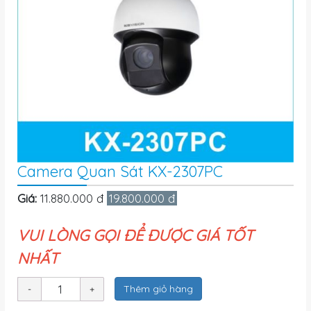
Camera Quan Sát KX-2307PC
Giá:
11.880.000 đ
19.800.000 đ
VUI LÒNG GỌI ĐỂ ĐƯỢC GIÁ TỐT
NHẤT
Thêm giỏ hàng