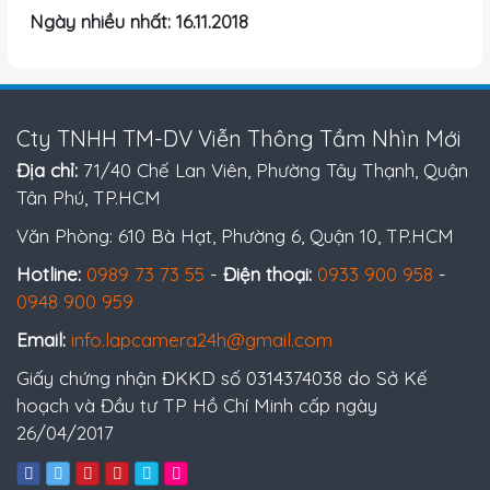
Ngày nhiều nhất: 16.11.2018
Cty TNHH TM-DV Viễn Thông Tầm Nhìn Mới
Địa chỉ:
71/40 Chế Lan Viên, Phường Tây Thạnh, Quận
Tân Phú, TP.HCM
Văn Phòng: 610 Bà Hạt, Phường 6, Quận 10, TP.HCM
Hotline:
0989 73 73 55
-
Điện thoại:
0933 900 958
-
0948 900 959
Email:
info.lapcamera24h@gmail.com
Giấy chứng nhận ĐKKD số 0314374038 do Sở Kế
hoạch và Đầu tư TP Hồ Chí Minh cấp ngày
26/04/2017