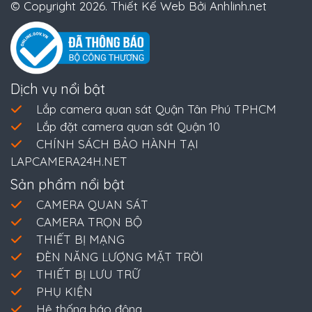
© Copyright 2026. Thiết Kế Web Bởi Anhlinh.net
Dịch vụ nổi bật
Lắp camera quan sát Quận Tân Phú TPHCM
Lắp đặt camera quan sát Quận 10
CHÍNH SÁCH BẢO HÀNH TẠI
LAPCAMERA24H.NET
Sản phẩm nổi bật
CAMERA QUAN SÁT
CAMERA TRỌN BỘ
THIẾT BỊ MẠNG
ĐÈN NĂNG LƯỢNG MẶT TRỜI
THIẾT BỊ LƯU TRỮ
PHỤ KIỆN
Hệ thống báo động