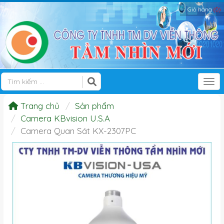
Giỏ hàng
(0)
Tog
Trang chủ
Sản phẩm
Camera KBvision U.S.A
Camera Quan Sát KX-2307PC