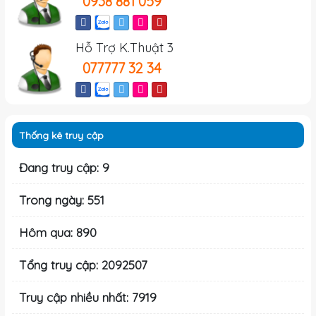
0938 881 059
Hỗ Trợ K.Thuật 3
077777 32 34
Thống kê truy cập
Đang truy cập: 9
Trong ngày: 551
Hôm qua: 890
Tổng truy cập: 2092507
Truy cập nhiều nhất: 7919