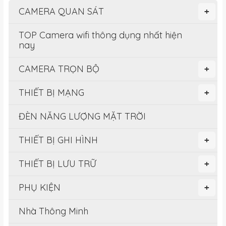
CAMERA QUAN SÁT
+
TOP Camera wifi thông dụng nhất hiện
nay
CAMERA TRỌN BỘ
+
THIẾT BỊ MẠNG
+
ĐÈN NĂNG LƯỢNG MẶT TRỜI
THIẾT BỊ GHI HÌNH
+
THIẾT BỊ LƯU TRỮ
+
PHỤ KIỆN
+
Nhà Thông Minh