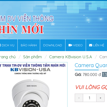
DỊCH VỤ
BẢO HÀNH
DOWNLOAD
VIDEO
LIÊN HỆ
rang chủ
Sản phẩm
Camera KBvision U.S.A
Cam
Camera Quan
Giá:
780.000 đ
1.
VUI LÒNG G