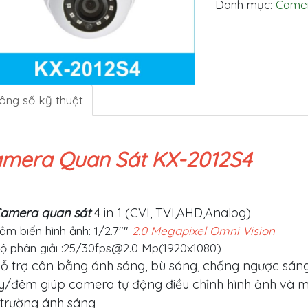
Danh mục:
Camer
ông số kỹ thuật
mera Quan Sát KX-2012S4
amera quan sát
4 in 1 (CVI, TVI,AHD,Analog)
ảm biến hình ảnh: 1/2.7""
2.0 Megapixel Omni Vision
ộ phân giải :25/
30fps@2.0
Mp(1920x1080)
ỗ trợ cân bằng ánh sáng, bù sáng, chống ngược sán
y/đêm giúp camera tự động điều chỉnh hình ảnh và m
 trường ánh sáng