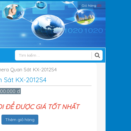
Giỏ hàng
(0)
era Quan Sát KX-2012S4
 Sát KX-2012S4
300.000 đ
ỌI ĐỂ ĐƯỢC GIÁ TỐT NHẤT
Thêm giỏ hàng