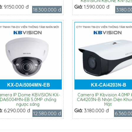
KBVISION KBONE KN-S2
á:
9.150.000 đ
Giá:
1.590.000 đ
18.300.000 đ
3.180.0
amera IP Dome KBVISION KX-
Camera IP Kbvision 4.0MP 
DAi5004MN-EB 5.0MP chống
CAi4203N-B Nhận Diện Kh
ngược sáng
Mặt
á:
6.290.000 đ
Giá:
3.180.000 đ
12.580.000 đ
6.360.0