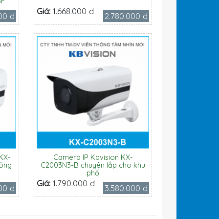
5F
Giá:
1.668.000 đ
00 đ
2.780.000 đ
KX-
Camera IP Kbvision KX-
uông
C2003N3-B chuyên lắp cho khu
phố
Giá:
1.790.000 đ
00 đ
3.580.000 đ