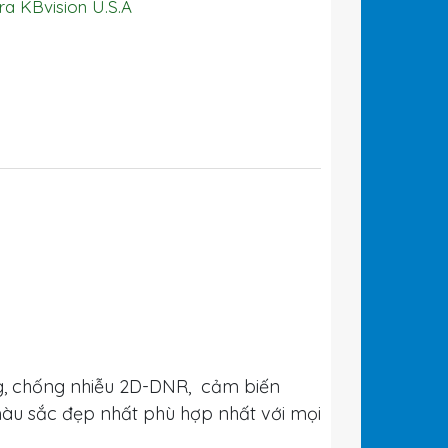
a KBvision U.S.A
g, chống nhiễu 2D-DNR, cảm biến
àu sắc đẹp nhất phù hợp nhất với mọi