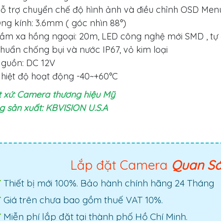
ỗ trợ chuyển chế độ hình ảnh và điều chỉnh OSD Menu
ng kính: 3.6mm ( góc nhìn 88°)
ầm xa hồng ngoại: 20m, LED công nghệ mới SMD , tự 
huẩn chống bụi và nước IP67, vỏ kim loại
guồn: DC 12V
hiệt độ hoạt động -40~+60°C
 xứ: Camera thương hiệu Mỹ
 sản xuất: KBVISION U.S.
A
Lắp đặt Camera
Quan S
Thiết bị mới 100%. Bảo hành chính hãng 24 Tháng
Giá trên chưa bao gồm thuế VAT 10%.
Miễn phí lắp đặt tại thành phố Hồ Chí Minh.