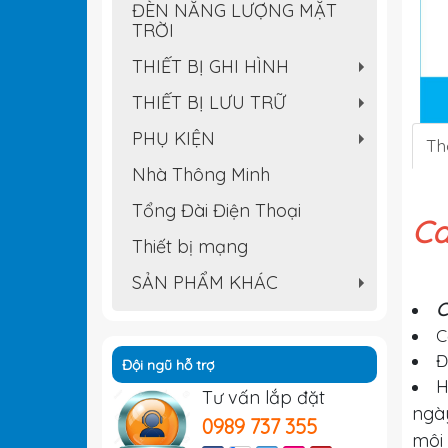
ĐÈN NĂNG LƯỢNG MẶT
TRỜI
THIẾT BỊ GHI HÌNH
+
THIẾT BỊ LƯU TRỮ
+
PHỤ KIỆN
Th
+
Nhà Thông Minh
Tổng Đài Điện Thoại
Ca
Thiết bị mạng
SẢN PHẨM KHÁC
+
C
C
Đ
Đội ngũ hỗ trợ
H
Tư vấn lắp đặt
ngà
0989 737 355
môi