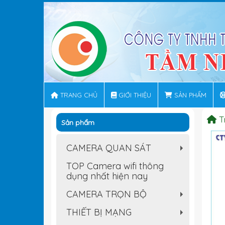
TRANG CHỦ
GIỚI THIỆU
SẢN PHẨM
T
Sản phẩm
CAMERA QUAN SÁT
+
TOP Camera wifi thông
dụng nhất hiện nay
CAMERA TRỌN BỘ
+
THIẾT BỊ MẠNG
+