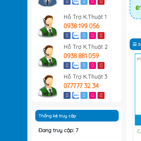
Hỗ Trợ K.Thuật 1
0938 199 056
S
Hỗ Trợ K.Thuật 2
0938 881 059
Hỗ Trợ K.Thuật 3
077777 32 34
Thống kê truy cập
Đang truy cập: 7
C