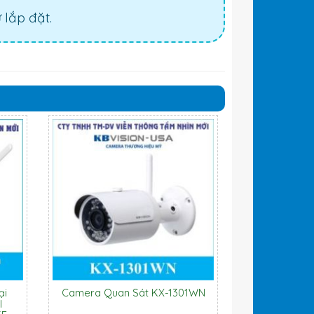
lắp đặt.
ại
Camera Quan Sát KX-1301WN
l