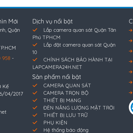
ìn Mới
Dịch vụ nổi bật
C
nh, Quận
Lắp camera quan sát Quận Tân
Phú TPHCM
Lắp đặt camera quan sát Quận
 TP.HCM
10
 958
-
CHÍNH SÁCH BẢO HÀNH TẠI
LAPCAMERA24H.NET
Sản phẩm nổi bật
CAMERA QUAN SÁT
ở Kế
CAMERA TRỌN BỘ
26/04/2017
THIẾT BỊ MẠNG
ĐÈN NĂNG LƯỢNG MẶT TRỜI
net
THIẾT BỊ LƯU TRỮ
PHỤ KIỆN
Hệ thống báo động