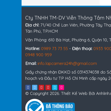
Cty TNHH TM-DV Viễn Thông Tầm Nh
Địa chỉ:
71/40 Chế Lan Viên, Phường Tây Thạ
Tân Phú, TP.HCM
Văn Phòng: 610 Bà Hạt, Phường 6, Quận 10,
Hotline:
0989 73 73 55
-
Điện thoại:
0933 900
0948 900 959
Email:
info.lapcamera24h@gmail.com
Giấy chứng nhận ĐKKD số 0314374038 do S
hoạch và Đầu tư TP Hồ Chí Minh cấp ngày 
© Copyright 2026. Thiết Kế Web Bởi Anhlinh.