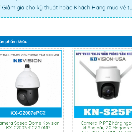
Giảm giá cho kỹ thuật hoặc Khách Hàng mua về tự 
ản phẩm
khác
amera Speed Dome Kbvision
Camera IP PTZ hồng ngo
KX-C2007ePC2 2.0MP
không dây 2.0 Megapixe