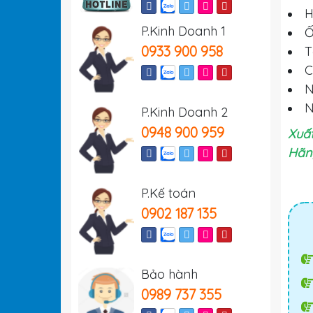
H
P.Kinh Doanh 1
Ố
0933 900 958
T
C
N
N
P.Kinh Doanh 2
0948 900 959
Xuất
Hãng
P.Kế toán
0902 187 135
Bảo hành
0989 737 355