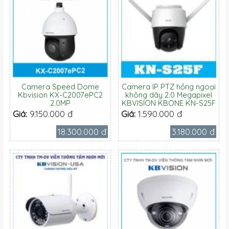
Camera Speed Dome
Camera IP PTZ hồng ngoại
Kbvision KX-C2007ePC2
không dây 2.0 Megapixel
2.0MP
KBVISION KBONE KN-S25F
Giá:
9.150.000 đ
Giá:
1.590.000 đ
18.300.000 đ
3.180.000 đ