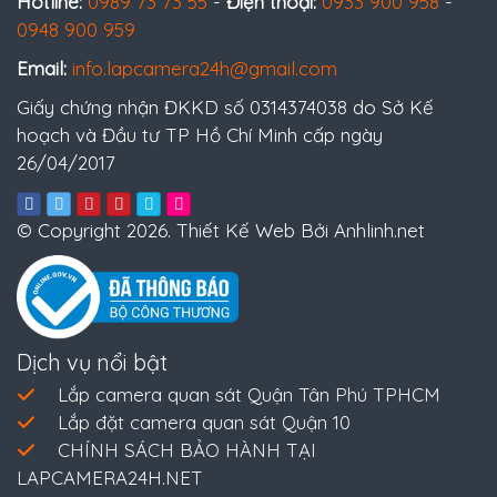
Hotline:
0989 73 73 55
-
Điện thoại:
0933 900 958
-
0948 900 959
Email:
info.lapcamera24h@gmail.com
Giấy chứng nhận ĐKKD số 0314374038 do Sở Kế
hoạch và Đầu tư TP Hồ Chí Minh cấp ngày
26/04/2017
© Copyright 2026. Thiết Kế Web Bởi Anhlinh.net
Dịch vụ nổi bật
Lắp camera quan sát Quận Tân Phú TPHCM
Lắp đặt camera quan sát Quận 10
CHÍNH SÁCH BẢO HÀNH TẠI
LAPCAMERA24H.NET