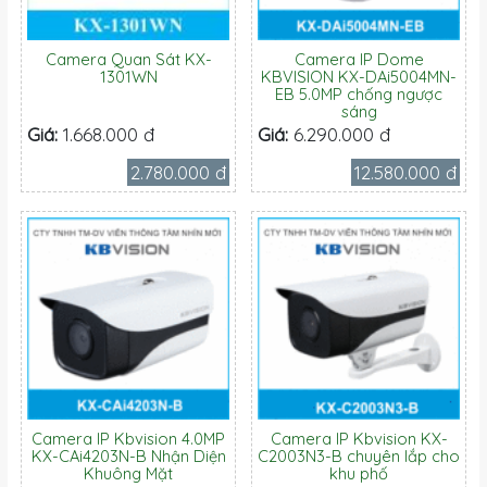
Camera Quan Sát KX-
Camera IP Dome
1301WN
KBVISION KX-DAi5004MN-
EB 5.0MP chống ngược
sáng
Giá:
1.668.000 đ
Giá:
6.290.000 đ
2.780.000 đ
12.580.000 đ
Camera IP Kbvision 4.0MP
Camera IP Kbvision KX-
KX-CAi4203N-B Nhận Diện
C2003N3-B chuyên lắp cho
Khuông Mặt
khu phố