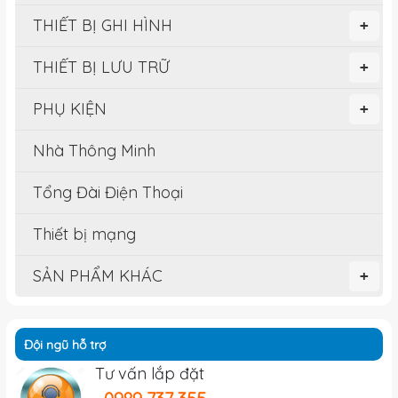
THIẾT BỊ GHI HÌNH
+
THIẾT BỊ LƯU TRỮ
+
PHỤ KIỆN
+
Nhà Thông Minh
Tổng Đài Điện Thoại
Thiết bị mạng
SẢN PHẨM KHÁC
+
Đội ngũ hỗ trợ
Tư vấn lắp đặt