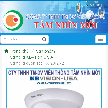
Giỏ hàng
(0)
Tog
Trang chủ
Sản phẩm
Camera KBvision U.S.A
Camera quan sát KX-2012N2