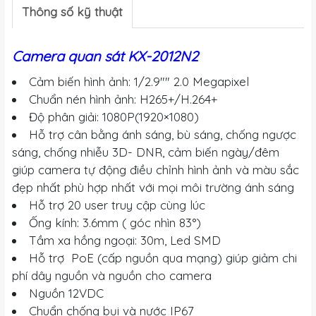
Thông số kỹ thuật
Camera quan sát KX-2012N2
Cảm biến hình ảnh: 1/2.9"" 2.0 Megapixel
Chuẩn nén hình ảnh: H265+/H.264+
Độ phân giải: 1080P(1920×1080)
Hỗ trợ cân bằng ánh sáng, bù sáng, chống ngược
sáng, chống nhiễu 3D- DNR, cảm biến ngày/đêm
giúp camera tự động điều chỉnh hình ảnh và màu sắc
đẹp nhất phù hợp nhất với mọi môi trường ánh sáng
Hỗ trợ 20 user truy cập cùng lúc
Ống kính: 3.6mm ( góc nhìn 83°)
Tầm xa hồng ngoại: 30m, Led SMD
Hỗ trợ PoE (cấp nguồn qua mạng) giúp giảm chi
phí dây nguồn và nguồn cho camera
Nguồn 12VDC
Chuẩn chống bụi và nước IP67