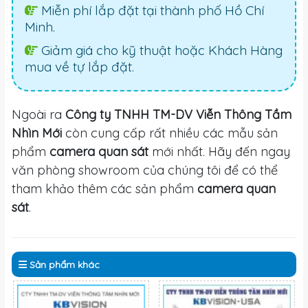
Miễn phí lắp đặt tại thành phố Hồ Chí
Minh.
Giảm giá cho kỹ thuật hoặc Khách Hàng
mua về tự lắp đặt.
Ngoài ra
Công ty TNHH TM-DV Viễn Thông Tầm
Nhìn Mới
còn cung cấp rất nhiều các mẫu sản
phẩm
camera quan sát
mới nhất. Hãy đến ngay
văn phòng showroom của chúng tôi để có thể
tham khảo thêm các sản phẩm
camera quan
sát
.
Sản phẩm
khác