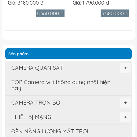
Giá:
3.180.000 đ
Giá:
1.790.000 đ
6.360.000 đ
3.580.000 đ
Sản phẩm
CAMERA QUAN SÁT
+
TOP Camera wifi thông dụng nhất hiện
nay
CAMERA TRỌN BỘ
+
THIẾT BỊ MẠNG
+
ĐÈN NĂNG LƯỢNG MẶT TRỜI