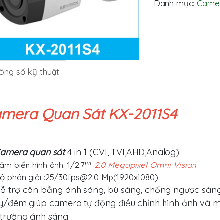
Danh mục:
Camer
ông số kỹ thuật
mera Quan Sát KX-2011S4
amera quan sát
4 in 1 (CVI, TVI,AHD,Analog)
ảm biến hình ảnh: 1/2.7""
2.0 Megapixel Omni Vision
ộ phân giải :25/
30fps@2.0
Mp(1920x1080)
ỗ trợ cân bằng ánh sáng, bù sáng, chống ngược sán
y/đêm giúp camera tự động điều chỉnh hình ảnh và m
 trường ánh sáng