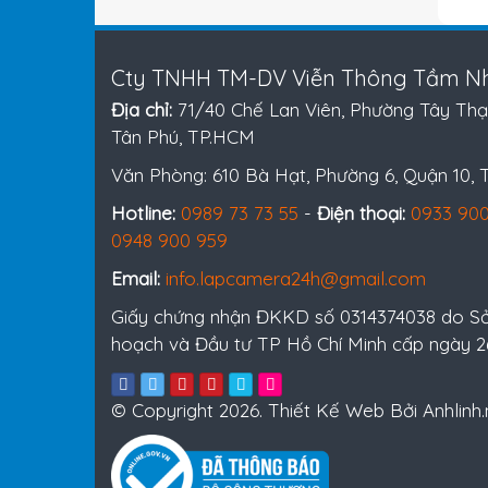
Cty TNHH TM-DV Viễn Thông Tầm Nh
Địa chỉ:
71/40 Chế Lan Viên, Phường Tây Thạ
Tân Phú, TP.HCM
Văn Phòng: 610 Bà Hạt, Phường 6, Quận 10,
Hotline:
0989 73 73 55
-
Điện thoại:
0933 900
0948 900 959
Email:
info.lapcamera24h@gmail.com
Giấy chứng nhận ĐKKD số 0314374038 do S
hoạch và Đầu tư TP Hồ Chí Minh cấp ngày 
© Copyright 2026. Thiết Kế Web Bởi Anhlinh.