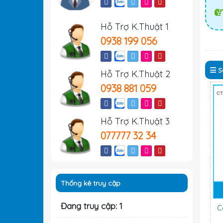
Hỗ Trợ K.Thuật 1
0938 199 056
S
Hỗ Trợ K.Thuật 2
0938 881 059
Hỗ Trợ K.Thuật 3
077777 32 34
Thống kê truy cập
Đang truy cập: 1
C