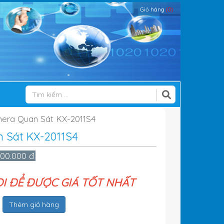
Giỏ hàng
(0)
era Quan Sát KX-2011S4
 Sát KX-2011S4
300.000 đ
ỌI ĐỂ ĐƯỢC GIÁ TỐT NHẤT
Thêm giỏ hàng