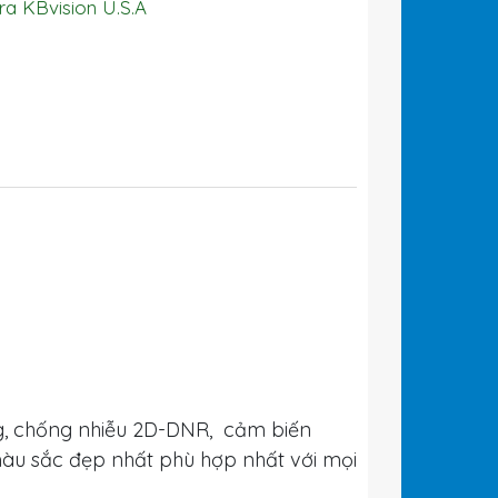
a KBvision U.S.A
g, chống nhiễu 2D-DNR, cảm biến
àu sắc đẹp nhất phù hợp nhất với mọi