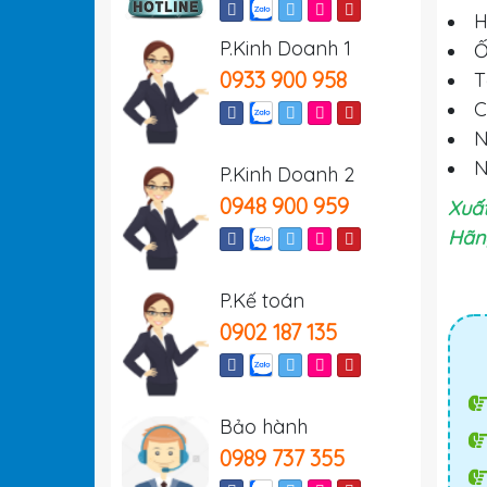
H
P.Kinh Doanh 1
Ố
0933 900 958
T
C
N
N
P.Kinh Doanh 2
0948 900 959
Xuất
Hãng
P.Kế toán
0902 187 135
Bảo hành
0989 737 355