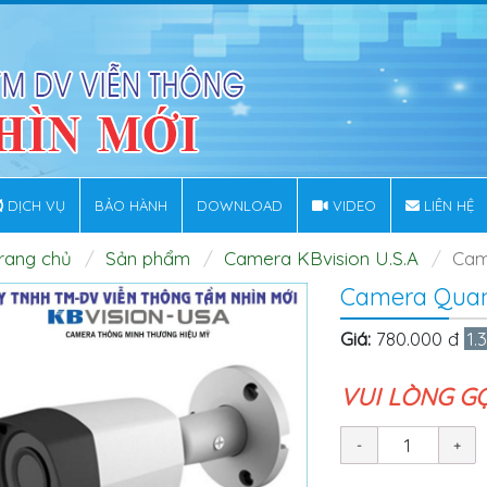
DỊCH VỤ
BẢO HÀNH
DOWNLOAD
VIDEO
LIÊN HỆ
rang chủ
Sản phẩm
Camera KBvision U.S.A
Cam
Camera Quan
Giá:
780.000 đ
1.
VUI LÒNG G