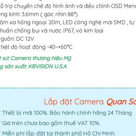
ỗ trợ chuyển chế độ hình ảnh và điều chỉnh OSD Menu
ng kính: 3.6mm ( góc nhìn 88°)
ầm xa hồng ngoại: 20m, LED công nghệ mới SMD , tự 
huẩn chống bụi và nước IP67, vỏ kim loại
guồn: DC 12V
hiệt độ hoạt động -40~+60°C
 xứ: Camera thương hiệu Mỹ
 sản xuất: KBVISION U.S.
A
Lắp đặt Camera
Quan S
Thiết bị mới 100%. Bảo hành chính hãng 24 Tháng
Giá trên chưa bao gồm thuế VAT 10%.
Miễn phí lắp đặt tại thành phố Hồ Chí Minh.