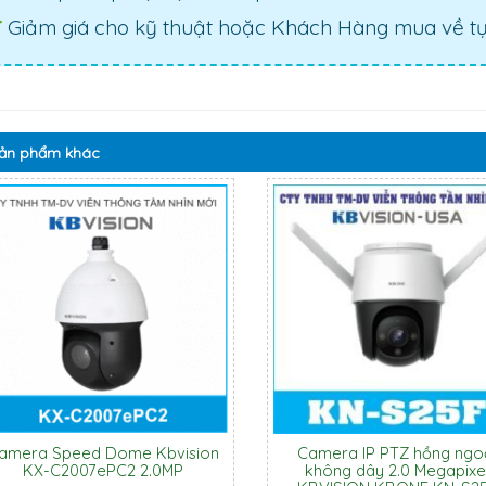
Giảm giá cho kỹ thuật hoặc Khách Hàng mua về tự 
ản phẩm
khác
amera Speed Dome Kbvision
Camera IP PTZ hồng ngo
KX-C2007ePC2 2.0MP
không dây 2.0 Megapixe