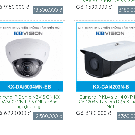
KBVISION KBONE KN-S2
á:
9.150.000 đ
Giá:
1.590.000 đ
18.300.000 đ
3.180.0
amera IP Dome KBVISION KX-
Camera IP Kbvision 4.0MP 
DAi5004MN-EB 5.0MP chống
CAi4203N-B Nhận Diện Kh
ngược sáng
Mặt
á:
6.290.000 đ
Giá:
3.180.000 đ
12.580.000 đ
6.360.0