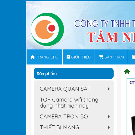
TRANG CHỦ
GIỚI THIỆU
SẢN PHẨM
T
Sản phẩm
CAMERA QUAN SÁT
+
TOP Camera wifi thông
dụng nhất hiện nay
CAMERA TRỌN BỘ
+
THIẾT BỊ MẠNG
+