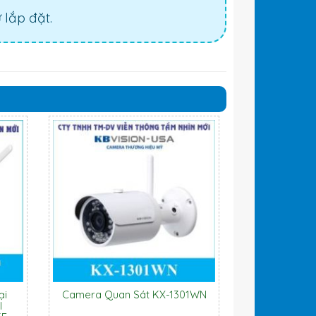
lắp đặt.
ại
Camera Quan Sát KX-1301WN
l