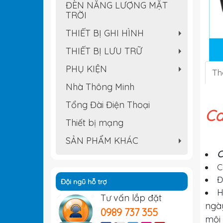
ĐÈN NĂNG LƯỢNG MẶT
TRỜI
THIẾT BỊ GHI HÌNH
+
THIẾT BỊ LƯU TRỮ
+
PHỤ KIỆN
Th
+
Nhà Thông Minh
Tổng Đài Điện Thoại
Ca
Thiết bị mạng
SẢN PHẨM KHÁC
+
C
C
Đ
Đội ngũ hỗ trợ
H
Tư vấn lắp đặt
ngà
0989 737 355
môi