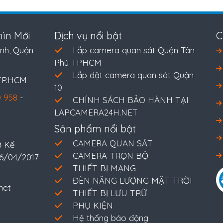
ìn Mới
Dịch vụ nổi bật
C
nh, Quận
Lắp camera quan sát Quận Tân
Phú TPHCM
Lắp đặt camera quan sát Quận
 TP.HCM
10
 958
-
CHÍNH SÁCH BẢO HÀNH TẠI
LAPCAMERA24H.NET
Sản phẩm nổi bật
CAMERA QUAN SÁT
ở Kế
CAMERA TRỌN BỘ
26/04/2017
THIẾT BỊ MẠNG
ĐÈN NĂNG LƯỢNG MẶT TRỜI
net
THIẾT BỊ LƯU TRỮ
PHỤ KIỆN
Hệ thống báo động