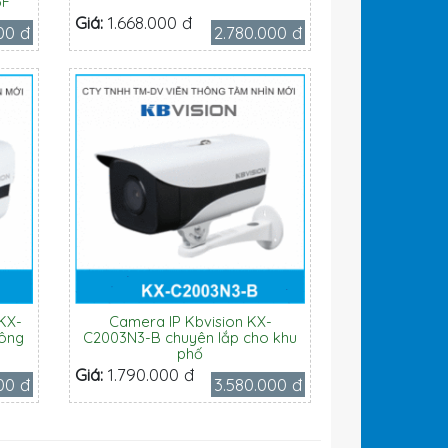
5F
Giá:
1.668.000 đ
00 đ
2.780.000 đ
KX-
Camera IP Kbvision KX-
uông
C2003N3-B chuyên lắp cho khu
phố
Giá:
1.790.000 đ
00 đ
3.580.000 đ