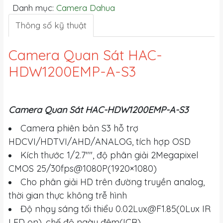
Danh mục:
Camera Dahua
Thông số kỹ thuật
Camera Quan Sát HAC-
HDW1200EMP-A-S3
Camera Quan Sát HAC-HDW1200EMP-A-S3
Camera phiên bản S3 hỗ trợ
HDCVI/HDTVI/AHD/ANALOG, tích hợp OSD
Kích thước 1/2.7"", độ phân giải 2Megapixel
CMOS 25/30fps@1080P(1920×1080)
Cho phân giải HD trên đường truyền analog,
thời gian thực không trễ hình
Độ nhạy sáng tối thiểu
0.02Lux@F1.85
(0Lux IR
LED on), chế độ ngày đêm(ICR)