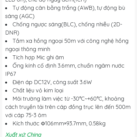
Tự động cân bằng trắng (AWB), tự động bù
sáng (AGC)
Chống ngược sáng(BLC), chống nhiễu (2D-
DNR)
Tầm xa hồng ngoại 50m với công nghệ hồng
ngoại thông minh
Tích hợp Mic ghi âm
Ống kính cố định 3.6mm, chuẩn ngâm nước
IP67
Điện áp DC12V, công suất 3.6W
Chất liệu vỏ kim loại
Môi trường làm việc từ -30°C~+60°C, khoảng
cách truyền tải trên cáp đồng trục lên đến 500m
với cáp 75-3 ôm
Kích thước Φ106mm×93.7mm, 0.58kg
Xuất xứ: China