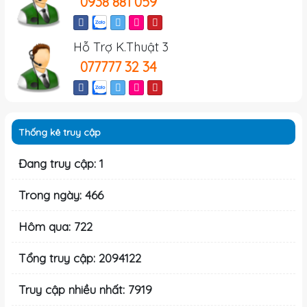
0938 881 059
Hỗ Trợ K.Thuật 3
077777 32 34
Thống kê truy cập
Đang truy cập: 1
Trong ngày: 466
Hôm qua: 722
Tổng truy cập: 2094122
Truy cập nhiều nhất: 7919