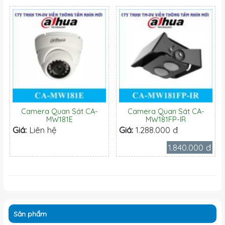
Camera Quan Sát CA-
Camera Quan Sát CA-
MW181E
MW181FP-IR
Giá:
Liên hệ
Giá:
1.288.000 đ
1.840.000 đ
Sản phẩm