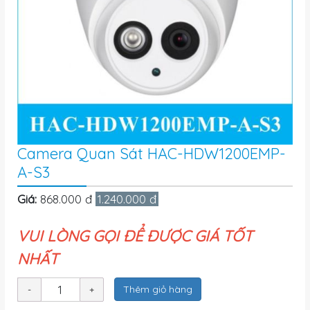
Camera Quan Sát HAC-HDW1200EMP-
A-S3
Giá:
868.000 đ
1.240.000 đ
VUI LÒNG GỌI ĐỂ ĐƯỢC GIÁ TỐT
NHẤT
Thêm giỏ hàng