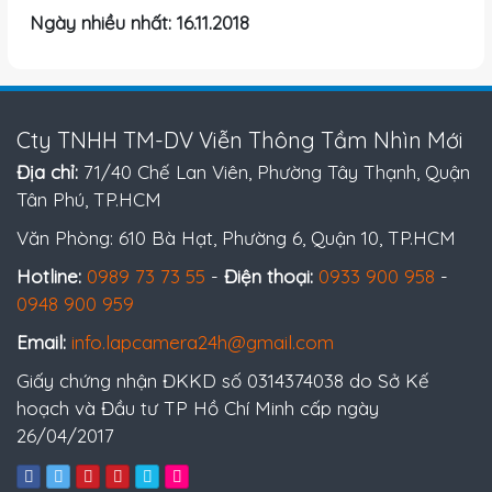
Ngày nhiều nhất: 16.11.2018
Cty TNHH TM-DV Viễn Thông Tầm Nhìn Mới
Địa chỉ:
71/40 Chế Lan Viên, Phường Tây Thạnh, Quận
Tân Phú, TP.HCM
Văn Phòng: 610 Bà Hạt, Phường 6, Quận 10, TP.HCM
Hotline:
0989 73 73 55
-
Điện thoại:
0933 900 958
-
0948 900 959
Email:
info.lapcamera24h@gmail.com
Giấy chứng nhận ĐKKD số 0314374038 do Sở Kế
hoạch và Đầu tư TP Hồ Chí Minh cấp ngày
26/04/2017