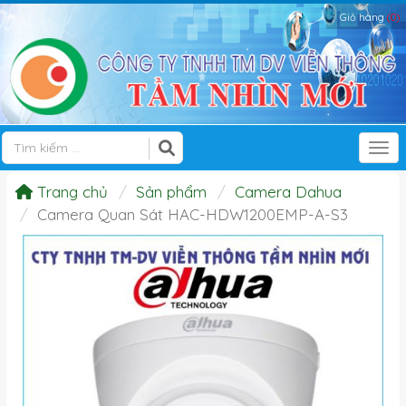
Giỏ hàng
(0)
Tog
Trang chủ
Sản phẩm
Camera Dahua
Camera Quan Sát HAC-HDW1200EMP-A-S3