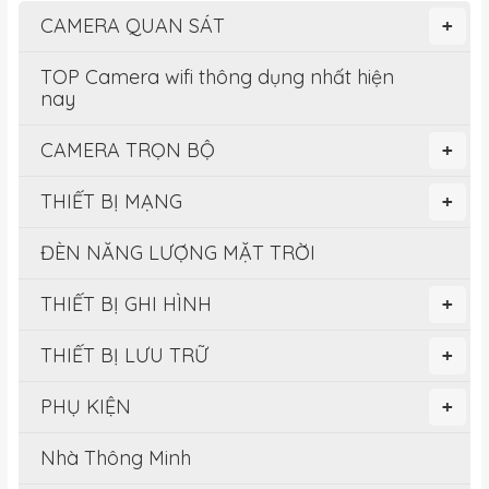
CAMERA QUAN SÁT
+
TOP Camera wifi thông dụng nhất hiện
nay
CAMERA TRỌN BỘ
+
THIẾT BỊ MẠNG
+
ĐÈN NĂNG LƯỢNG MẶT TRỜI
THIẾT BỊ GHI HÌNH
+
THIẾT BỊ LƯU TRỮ
+
PHỤ KIỆN
+
Nhà Thông Minh