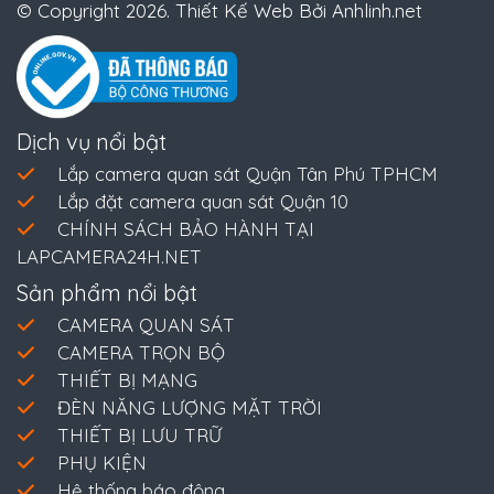
© Copyright 2026. Thiết Kế Web Bởi Anhlinh.net
Dịch vụ nổi bật
Lắp camera quan sát Quận Tân Phú TPHCM
Lắp đặt camera quan sát Quận 10
CHÍNH SÁCH BẢO HÀNH TẠI
LAPCAMERA24H.NET
Sản phẩm nổi bật
CAMERA QUAN SÁT
CAMERA TRỌN BỘ
THIẾT BỊ MẠNG
ĐÈN NĂNG LƯỢNG MẶT TRỜI
THIẾT BỊ LƯU TRỮ
PHỤ KIỆN
Hệ thống báo động