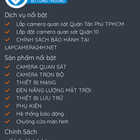
Dịch vụ nổi bật
Lắp camera quan sát Quận Tân Phú TPHCM
Lắp đặt camera quan sát Quận 10
CHÍNH SÁCH BẢO HÀNH TẠI
LAPCAMERA24H.NET
Sản phẩm nổi bật
CAMERA QUAN SÁT
CAMERA TRỌN BỘ
THIẾT BỊ MẠNG
ĐÈN NĂNG LƯỢNG MẶT TRỜI
THIẾT BỊ LƯU TRỮ
PHỤ KIỆN
Hệ thống báo động
Chuông cửa màn hình
Chính Sách