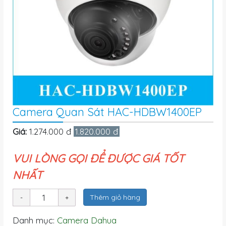
Camera Quan Sát HAC-HDBW1400EP
Giá:
1.274.000 đ
1.820.000 đ
VUI LÒNG GỌI ĐỂ ĐƯỢC GIÁ TỐT
NHẤT
Thêm giỏ hàng
Danh mục:
Camera Dahua