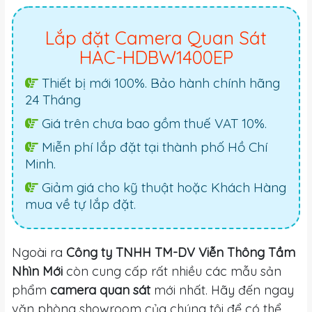
Lắp đặt Camera Quan Sát
HAC-HDBW1400EP
Thiết bị mới 100%. Bảo hành chính hãng
24 Tháng
Giá trên chưa bao gồm thuế VAT 10%.
Miễn phí lắp đặt tại thành phố Hồ Chí
Minh.
Giảm giá cho kỹ thuật hoặc Khách Hàng
mua về tự lắp đặt.
Ngoài ra
Công ty TNHH TM-DV Viễn Thông Tầm
Nhìn Mới
còn cung cấp rất nhiều các mẫu sản
phẩm
camera quan sát
mới nhất. Hãy đến ngay
văn phòng showroom của chúng tôi để có thể