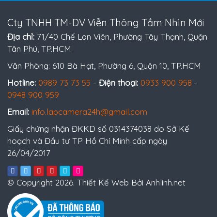
Cty TNHH TM-DV Viễn Thông Tầm Nhìn Mới
Địa chỉ:
71/40 Chế Lan Viên, Phường Tây Thạnh, Quận
Tân Phú, TP.HCM
Văn Phòng: 610 Bà Hạt, Phường 6, Quận 10, TP.HCM
Hotline:
0989 73 73 55
-
Điện thoại:
0933 900 958
-
0948 900 959
Email:
info.lapcamera24h@gmail.com
Giấy chứng nhận ĐKKD số 0314374038 do Sở Kế
hoạch và Đầu tư TP Hồ Chí Minh cấp ngày
26/04/2017
© Copyright 2026. Thiết Kế Web Bởi Anhlinh.net