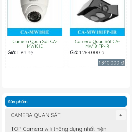
Camera Quan Sát CA-
Camera Quan Sát CA-
MW181E
MW181FP-IR
Giá:
Liên hệ
Giá:
1.288.000 đ
1.840.000 đ
Sản phẩm
CAMERA QUAN SÁT
+
TOP Camera wifi thông dụng nhất hiện