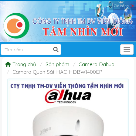
Giỏ hàng
(0)
Tog
Trang chủ
Sản phẩm
Camera Dahua
Camera Quan Sát HAC-HDBW1400EP