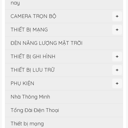
nay
CAMERA TRỌN BỘ
+
THIẾT BỊ MẠNG
+
ĐÈN NĂNG LƯỢNG MẶT TRỜI
THIẾT BỊ GHI HÌNH
+
THIẾT BỊ LƯU TRỮ
+
PHỤ KIỆN
+
Nhà Thông Minh
Tổng Đài Điện Thoại
Thiết bị mạng