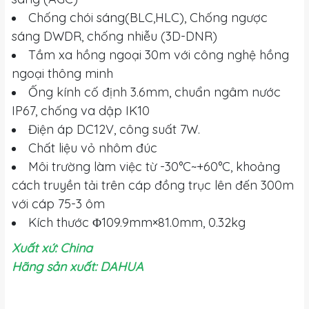
Chống chói sáng(BLC,HLC), Chống ngược
sáng DWDR, chống nhiễu (3D-DNR)
Tầm xa hồng ngoại 30m với công nghệ hồng
ngoại thông minh
Ống kính cố định 3.6mm, chuẩn ngâm nước
IP67, chống va dập IK10
Điện áp DC12V, công suất 7W.
Chất liệu vỏ nhôm đúc
Môi trường làm việc từ -30°C~+60°C, khoảng
cách truyền tải trên cáp đồng trục lên đến 300m
với cáp 75-3 ôm
Kích thước Φ109.9mm×81.0mm, 0.32kg
Xuất xứ: China
Hãng sản xuất: DAHUA