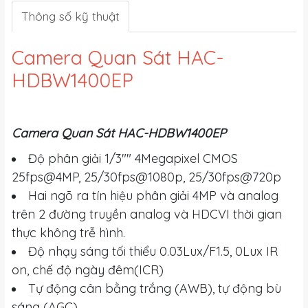
Thông số kỹ thuật
Camera Quan Sát HAC-
HDBW1400EP
Camera Quan Sát HAC-HDBW1400EP
Độ phân giải 1/3"" 4Megapixel CMOS
25fps@4MP, 25/30fps@1080p, 25/30fps@720p
Hai ngõ ra tín hiệu phân giải 4MP và analog
trên 2 đường truyền analog và HDCVI thời gian
thực không trễ hình.
Độ nhạy sáng tối thiểu 0.03Lux/F1.5, 0Lux IR
on, chế độ ngày đêm(ICR)
Tự động cân bằng trắng (AWB), tự động bù
sáng (AGC)