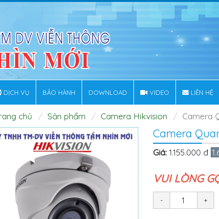
DỊCH VỤ
BẢO HÀNH
DOWNLOAD
VIDEO
LIÊN HỆ
rang chủ
Sản phẩm
Camera Hikvision
Camera 
Camera Quan
Giá:
1.155.000 đ
1
VUI LÒNG G