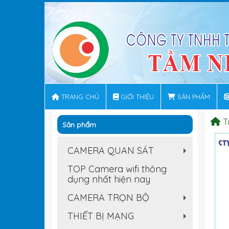
TRANG CHỦ
GIỚI THIỆU
SẢN PHẨM
T
Sản phẩm
CAMERA QUAN SÁT
+
TOP Camera wifi thông
dụng nhất hiện nay
CAMERA TRỌN BỘ
+
THIẾT BỊ MẠNG
+