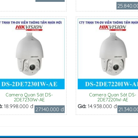
25.840.0
Camera Quan Sát DS-
Camera Quan Sát DS-
2DE7230IW-AE
2DE7220IW-AE
á:
18.998.000 đ
Giá:
14.938.000 đ
27.140.000 đ
21.340.0