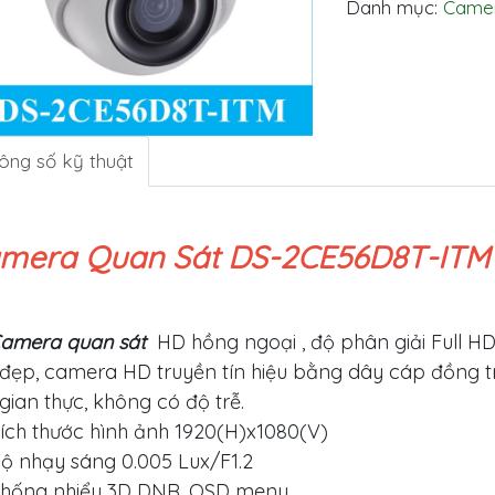
Danh mục:
Camer
ông số kỹ thuật
mera Quan Sát DS-2CE56D8T-ITM
amera quan sát
HD hồng ngoại , độ phân giải Full HD 
đẹp, camera HD truyền tín hiệu bằng dây cáp đồng t
 gian thực, không có độ trễ.
ích thước hình ảnh 1920(H)x1080(V)
ộ nhạy sáng 0.005 Lux/F1.2
hống nhiểu 3D DNR, OSD menu