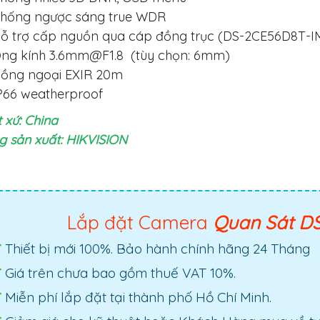
hống ngược sáng true WDR
ỗ trợ cấp nguồn qua cáp đồng trục (DS-2CE56D8T-I
ng kính
3.6mm@F1.8
(tùy chọn: 6mm)
ồng ngoại EXIR 20m
P66 weatherproof
 xứ: China
 sản xuất: HIKVISION
Lắp đặt Camera
Quan Sát D
Thiết bị mới 100%. Bảo hành chính hãng 24 Tháng
Giá trên chưa bao gồm thuế VAT 10%.
Miễn phí lắp đặt tại thành phố Hồ Chí Minh.