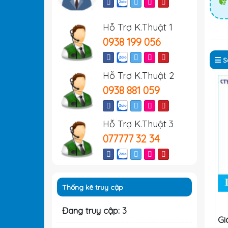
Hỗ Trợ K.Thuật 1
0938 199 056
S
Hỗ Trợ K.Thuật 2
0938 881 059
Hỗ Trợ K.Thuật 3
077777 32 34
Thống kê truy cập
Đang truy cập: 3
Gi