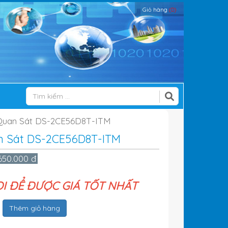
Giỏ hàng
(0)
Quan Sát DS-2CE56D8T-ITM
 Sát DS-2CE56D8T-ITM
.650.000 đ
ỌI ĐỂ ĐƯỢC GIÁ TỐT NHẤT
Thêm giỏ hàng