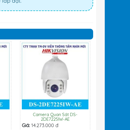
lắp đặt.
Camera Quan Sát DS-
2DE7225IW-AE
Giá:
14.273.000 đ