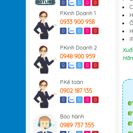
C
P.Kinh Doanh 1
H
0933 900 958
Ố
H
I
P.Kinh Doanh 2
Xuất
0948 900 959
Hãng
P.Kế toán
0902 187 135
Bảo hành
0989 737 355