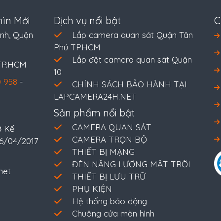
ìn Mới
Dịch vụ nổi bật
C
nh, Quận
Lắp camera quan sát Quận Tân
Phú TPHCM
Lắp đặt camera quan sát Quận
 TP.HCM
10
 958
-
CHÍNH SÁCH BẢO HÀNH TẠI
LAPCAMERA24H.NET
Sản phẩm nổi bật
CAMERA QUAN SÁT
ở Kế
CAMERA TRỌN BỘ
26/04/2017
THIẾT BỊ MẠNG
ĐÈN NĂNG LƯỢNG MẶT TRỜI
net
THIẾT BỊ LƯU TRỮ
PHỤ KIỆN
Hệ thống báo động
Chuông cửa màn hình