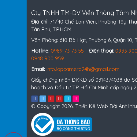
Cty TNHH TM-DV Viễn Thông Tầm Nh
Địa chỉ:
71/40 Chế Lan Viên, Phường Tây Thạ
Tân Phú, TP.HCM
Văn Phòng: 610 Bà Hạt, Phường 6, Quận 10,
Hotline:
0989 73 73 55
-
Điện thoại:
0933 900
0948 900 959
Email:
info.lapcamera24h@gmail.com
Giấy chứng nhận ĐKKD số 0314374038 do S
hoạch và Đầu tư TP Hồ Chí Minh cấp ngày 
© Copyright 2026. Thiết Kế Web Bởi Anhlinh.