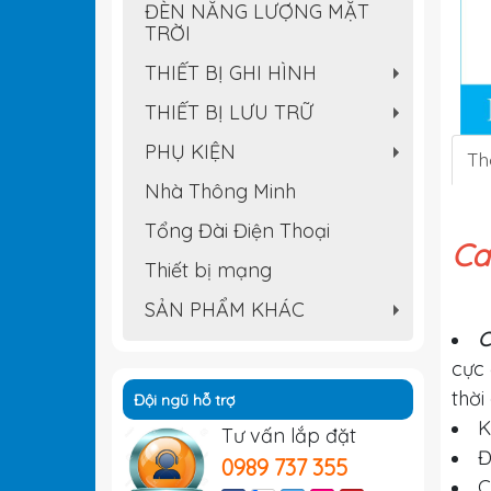
ĐÈN NĂNG LƯỢNG MẶT
TRỜI
THIẾT BỊ GHI HÌNH
+
THIẾT BỊ LƯU TRỮ
+
PHỤ KIỆN
Th
+
Nhà Thông Minh
Tổng Đài Điện Thoại
Ca
Thiết bị mạng
SẢN PHẨM KHÁC
+
C
cực 
thời
Đội ngũ hỗ trợ
K
Tư vấn lắp đặt
Đ
0989 737 355
C