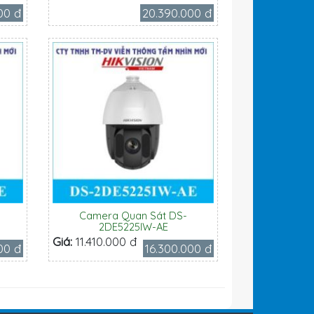
00 đ
20.390.000 đ
Camera Quan Sát DS-
2DE5225IW-AE
Giá:
11.410.000 đ
00 đ
16.300.000 đ