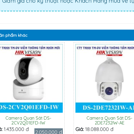
Giảm giá cho kỹ thuật hoặc Khách Hàng mua về tự 
ản phẩm
khác
Camera Quan Sát DS-
Camera Quan Sát DS-
2CV2Q01EFD-IW
2DE7232IW-AE
á:
1.435.000 đ
Giá:
18.088.000 đ
2.050.000 đ