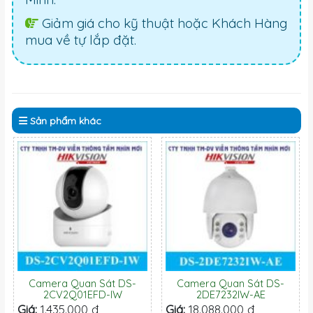
Giảm giá cho kỹ thuật hoặc Khách Hàng
mua về tự lắp đặt.
Sản phẩm
khác
Camera Quan Sát DS-
Camera Quan Sát DS-
2CV2Q01EFD-IW
2DE7232IW-AE
Giá:
1.435.000 đ
Giá:
18.088.000 đ