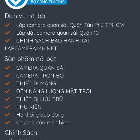
Dịch vụ nổi bật
Lắp camera quan sát Quận Tân Phú TPHCM
Lắp đặt camera quan sát Quận 10
CHÍNH SÁCH BẢO HÀNH TẠI
LAPCAMERA24H.NET
Sản phẩm nổi bật
CAMERA QUAN SÁT
CAMERA TRỌN BỘ
THIẾT BỊ MẠNG
ĐÈN NĂNG LƯỢNG MẶT TRỜI
THIẾT BỊ LƯU TRỮ
PHỤ KIỆN
Hệ thống báo động
Chuông cửa màn hình
Chính Sách