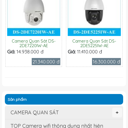
Camera Quan Sát DS-
Camera Quan Sát DS-
2DE7220IW-AE
2DE5225IW-AE
Giá:
14.938.000 đ
Giá:
11.410.000 đ
21.340.000 đ
16.300.000 đ
Sản phẩm
CAMERA QUAN SÁT
+
TOP Camera wifi thông dụng nhất hiện