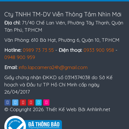
Cty TNHH TM-DV Viễn Thông Tầm Nhìn Mới
Địa chỉ:
71/40 Chế Lan Viên, Phường Tây Thạnh, Quận
Tân Phú, TP.HCM
Văn Phòng: 610 Bà Hạt, Phường 6, Quận 10, TP.HCM
Hotline:
0989 73 73 55
-
Điện thoại:
0933 900 958
-
0948 900 959
Email:
info.lapcamera24h@gmail.com
Giấy chứng nhận ĐKKD số 0314374038 do Sở Kế
hoạch và Đầu tư TP Hồ Chí Minh cấp ngày
26/04/2017
© Copyright 2026. Thiết Kế Web Bởi Anhlinh.net