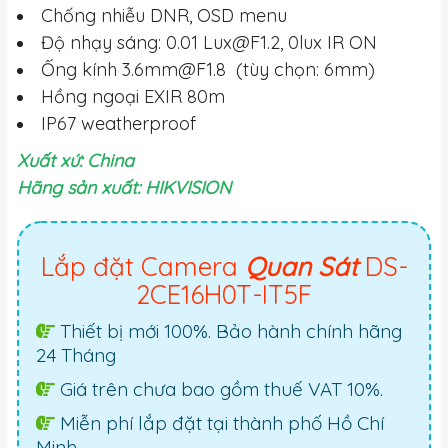
Chống nhiễu DNR, OSD menu
Độ nhạy sáng: 0.01
Lux@F1.2
, 0lux IR ON
Ống kính
3.6mm@F1.8
(tùy chọn: 6mm)
Hồng ngoại EXIR 80m
IP67 weatherproof
Xuất xứ: China
Hãng sản xuất: HIKVISION
Lắp đặt Camera
Quan Sát
DS-
2CE16H0T-IT5F
Thiết bị mới 100%. Bảo hành chính hãng
24 Tháng
Giá trên chưa bao gồm thuế VAT 10%.
Miễn phí lắp đặt tại thành phố Hồ Chí
Minh.