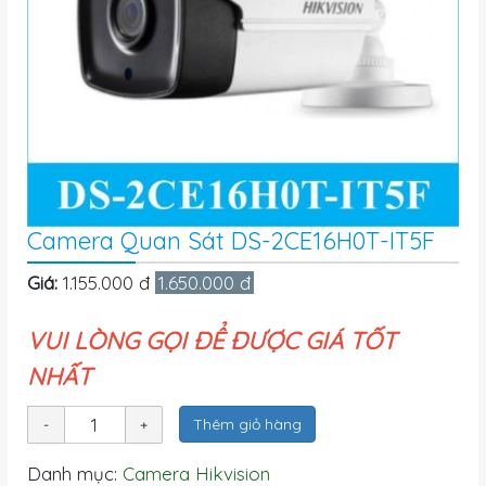
Camera Quan Sát DS-2CE16H0T-IT5F
Giá:
1.155.000 đ
1.650.000 đ
VUI LÒNG GỌI ĐỂ ĐƯỢC GIÁ TỐT
NHẤT
Thêm giỏ hàng
Danh mục:
Camera Hikvision