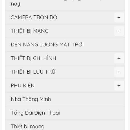
nay
CAMERA TRỌN BỘ
+
THIẾT BỊ MẠNG
+
ĐÈN NĂNG LƯỢNG MẶT TRỜI
THIẾT BỊ GHI HÌNH
+
THIẾT BỊ LƯU TRỮ
+
PHỤ KIỆN
+
Nhà Thông Minh
Tổng Đài Điện Thoại
Thiết bị mạng