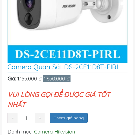
Camera Quan Sát DS-2CE11D8T-PIRL
Giá:
1.155.000 đ
1.650.000 đ
VUI LÒNG GỌI ĐỂ ĐƯỢC GIÁ TỐT
NHẤT
Thêm giỏ hàng
Danh mục:
Camera Hikvision