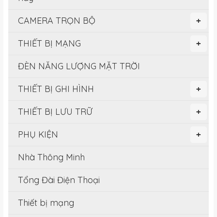
CAMERA TRỌN BỘ
+
THIẾT BỊ MẠNG
+
ĐÈN NĂNG LƯỢNG MẶT TRỜI
THIẾT BỊ GHI HÌNH
+
THIẾT BỊ LƯU TRỮ
+
PHỤ KIỆN
+
Nhà Thông Minh
Tổng Đài Điện Thoại
Thiết bị mạng