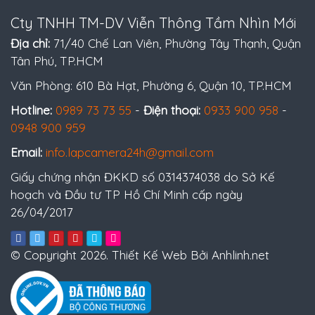
Cty TNHH TM-DV Viễn Thông Tầm Nhìn Mới
Địa chỉ:
71/40 Chế Lan Viên, Phường Tây Thạnh, Quận
Tân Phú, TP.HCM
Văn Phòng: 610 Bà Hạt, Phường 6, Quận 10, TP.HCM
Hotline:
0989 73 73 55
-
Điện thoại:
0933 900 958
-
0948 900 959
Email:
info.lapcamera24h@gmail.com
Giấy chứng nhận ĐKKD số 0314374038 do Sở Kế
hoạch và Đầu tư TP Hồ Chí Minh cấp ngày
26/04/2017
© Copyright 2026. Thiết Kế Web Bởi Anhlinh.net