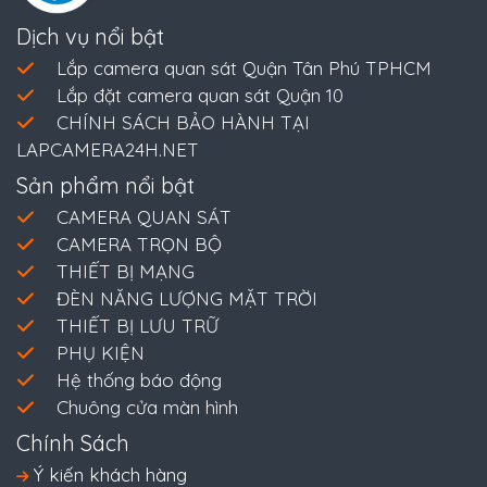
Dịch vụ nổi bật
Lắp camera quan sát Quận Tân Phú TPHCM
Lắp đặt camera quan sát Quận 10
CHÍNH SÁCH BẢO HÀNH TẠI
LAPCAMERA24H.NET
Sản phẩm nổi bật
CAMERA QUAN SÁT
CAMERA TRỌN BỘ
THIẾT BỊ MẠNG
ĐÈN NĂNG LƯỢNG MẶT TRỜI
THIẾT BỊ LƯU TRỮ
PHỤ KIỆN
Hệ thống báo động
Chuông cửa màn hình
Chính Sách
Ý kiến khách hàng