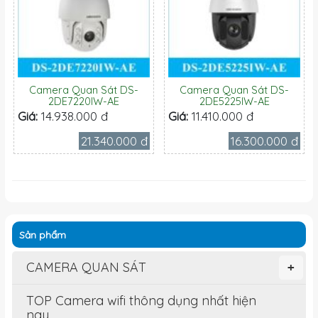
Camera Quan Sát DS-
Camera Quan Sát DS-
2DE7220IW-AE
2DE5225IW-AE
Giá:
14.938.000 đ
Giá:
11.410.000 đ
21.340.000 đ
16.300.000 đ
Sản phẩm
CAMERA QUAN SÁT
+
TOP Camera wifi thông dụng nhất hiện
nay