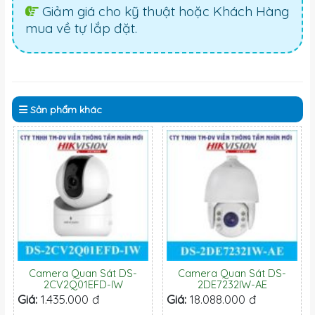
Giảm giá cho kỹ thuật hoặc Khách Hàng
mua về tự lắp đặt.
Sản phẩm
khác
Camera Quan Sát DS-
Camera Quan Sát DS-
2CV2Q01EFD-IW
2DE7232IW-AE
Giá:
1.435.000 đ
Giá:
18.088.000 đ