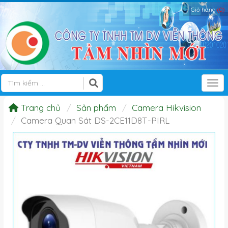
Giỏ hàng
(0)
Tog
Trang chủ
Sản phẩm
Camera Hikvision
Camera Quan Sát DS-2CE11D8T-PIRL