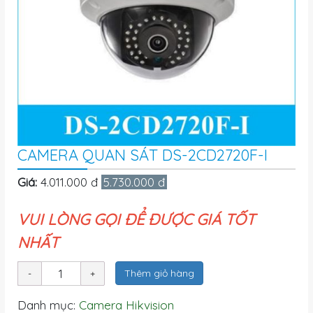
CAMERA QUAN SÁT DS-2CD2720F-I
Giá:
4.011.000 đ
5.730.000 đ
VUI LÒNG GỌI ĐỂ ĐƯỢC GIÁ TỐT
NHẤT
Thêm giỏ hàng
Danh mục:
Camera Hikvision