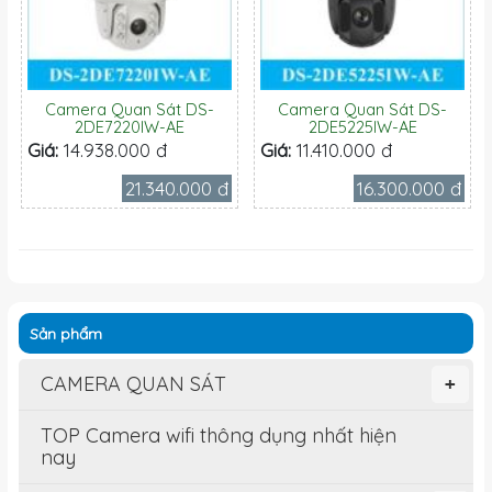
Camera Quan Sát DS-
Camera Quan Sát DS-
2DE7220IW-AE
2DE5225IW-AE
Giá:
14.938.000 đ
Giá:
11.410.000 đ
21.340.000 đ
16.300.000 đ
Sản phẩm
CAMERA QUAN SÁT
+
TOP Camera wifi thông dụng nhất hiện
nay