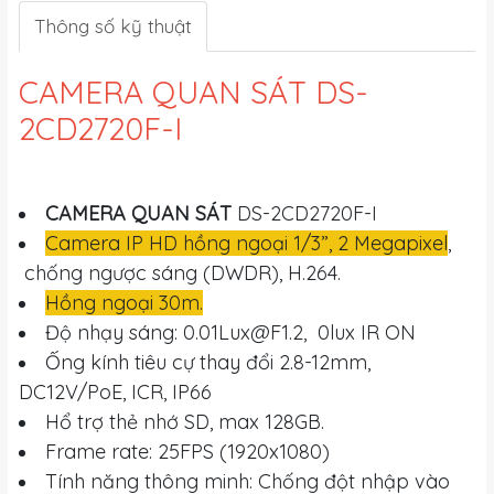
Thông số kỹ thuật
CAMERA QUAN SÁT DS-
2CD2720F-I
CAMERA QUAN SÁT
DS-2CD2720F-I
Camera IP HD hồng ngoại 1/3”,
2 Megapixel
,
chống ngược sáng (DWDR), H.264.
Hồng ngoại 30m.
Độ nhạy sáng:
0.01Lux@F1.2
, 0lux IR ON
Ống kính tiêu cự thay đổi 2.8-12mm,
DC12V/PoE, ICR, IP66
Hổ trợ thẻ nhớ SD, max 128GB.
Frame rate: 25FPS (1920x1080)
Tính năng thông minh: Chống đột nhập vào