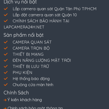
Dịch vụ nổi bật
Lắp camera quan sát Quận Tân Phú TPHCM
Lắp đặt camera quan sát Quận 10
CHÍNH SÁCH BẢO HÀNH TẠI
LAPCAMERA24H.NET
Sản phẩm nổi bật
CAMERA QUAN SÁT
CAMERA TRỌN BỘ
THIẾT BỊ MẠNG
ĐÈN NĂNG LƯỢNG MẶT TRỜI
THIẾT BỊ LƯU TRỮ
PHỤ KIỆN
Hệ thống báo động
Chuông cửa màn hình
Chính Sách
Ý kiến khách hàng
Chính sách bảo mật thông tin