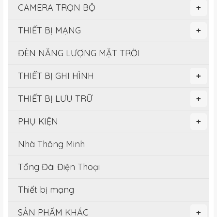
CAMERA TRỌN BỘ
+
THIẾT BỊ MẠNG
+
ĐÈN NĂNG LƯỢNG MẶT TRỜI
THIẾT BỊ GHI HÌNH
+
THIẾT BỊ LƯU TRỮ
+
PHỤ KIỆN
+
Nhà Thông Minh
Tổng Đài Điện Thoại
Thiết bị mạng
SẢN PHẨM KHÁC
+