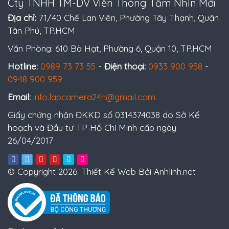
Cty TNHH TM-DV Viễn Thông Tầm Nhìn Mới
Địa chỉ:
71/40 Chế Lan Viên, Phường Tây Thạnh, Quận
Tân Phú, TP.HCM
Văn Phòng: 610 Bà Hạt, Phường 6, Quận 10, TP.HCM
Hotline:
0989 73 73 55
-
Điện thoại:
0933 900 958
-
0948 900 959
Email:
info.lapcamera24h@gmail.com
Giấy chứng nhận ĐKKD số 0314374038 do Sở Kế
hoạch và Đầu tư TP Hồ Chí Minh cấp ngày
26/04/2017
© Copyright 2026. Thiết Kế Web Bởi Anhlinh.net