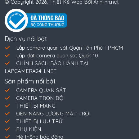
© Copyright 2026. Thiết Kế Web Bởi Anhlinh.net
Dịch vụ nổi bật
Lắp camera quan sát Quận Tân Phú TPHCM
Lắp đặt camera quan sát Quận 10
CHÍNH SÁCH BẢO HÀNH TẠI
LAPCAMERA24H.NET
Sản phẩm nổi bật
CAMERA QUAN SÁT
CAMERA TRỌN BỘ
THIẾT BỊ MẠNG
ĐÈN NĂNG LƯỢNG MẶT TRỜI
THIẾT BỊ LƯU TRỮ
PHỤ KIỆN
Hệ thống báo động