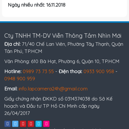
Ngày nhiều nhất: 16.11.2018
Cty TNHH TM-DV Viễn Thông Tầm Nhìn Mới
Địa chỉ:
71/40 Chế Lan Viên, Phường Tây Thạnh, Quận
Tân Phú, TP.HCM
Văn Phòng: 610 Bà Hạt, Phường 6, Quận 10, TP.HCM
Hotline:
0989 73 73 55
-
Điện thoại:
0933 900 958
-
0948 900 959
Email:
info.lapcamera24h@gmail.com
Giấy chứng nhận ĐKKD số 0314374038 do Sở Kế
hoạch và Đầu tư TP Hồ Chí Minh cấp ngày
26/04/2017