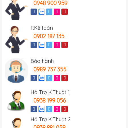
0948 900 959
P.Kế toán
0902 187 135
Bảo hành
0989 737 355
Hỗ Trợ K.Thuật 1
0938 199 056
Hỗ Trợ K.Thuật 2
0938 881 059