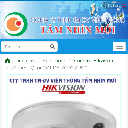
Giỏ hàng
(0)
Tog
Trang chủ
Sản phẩm
Camera Hikvision
Camera Quan Sát DS-2CD2523G0-I