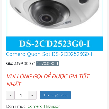
Camera Quan Sát DS-2CD2523G0-I
Giá:
3.199.000 đ
4.570.000 đ
VUI LÒNG GỌI ĐỂ ĐƯỢC GIÁ TỐT
NHẤT
Thêm giỏ hàng
Danh mục:
Camera Hikvision