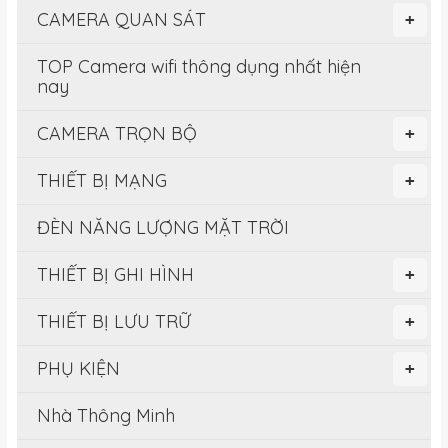
CAMERA QUAN SÁT
+
TOP Camera wifi thông dụng nhất hiện
nay
CAMERA TRỌN BỘ
+
THIẾT BỊ MẠNG
+
ĐÈN NĂNG LƯỢNG MẶT TRỜI
THIẾT BỊ GHI HÌNH
+
THIẾT BỊ LƯU TRỮ
+
PHỤ KIỆN
+
Nhà Thông Minh