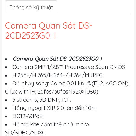
Thông số kỹ thuật
Camera Quan Sát DS-
2CD2523G0-I
Camera Quan Sát DS-2CD2523G0-I
Camera 2MP 1/2.8"" Progressive Scan CMOS
H.265+/H.265/H.264+/H.264/MJPEG
Độ nhạy sáng: Color: 0.01 lux @(F1.2, AGC ON),
0 lux with IR; 25fps/30fps(1920×1080)
3 streams; 3D DNR; ICR
Hồng ngoại EXIR 2.0 lên đến 10m
DC12V&PoE
Hỗ trợ khe cắm thẻ nhớ micro
SD/SDHC/SDXC