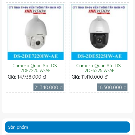
Camera Quan Sát DS-
Camera Quan Sát DS-
2DE7220IW-AE
2DE5225IW-AE
Giá:
14.938.000 đ
Giá:
11.410.000 đ
21.340.000 đ
16.300.000 đ
Sản phẩm